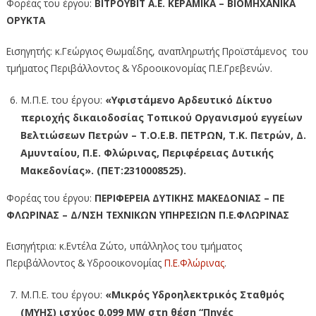
Φορέας του έργου:
ΒΙΤΡΟΥΒΙΤ Α.Ε. ΚΕΡΑΜΙΚΑ – ΒΙΟΜΗΧΑΝΙΚΑ
ΟΡΥΚΤΑ
Εισηγητής: κ.Γεώργιος Θωμαΐδης, αναπληρωτής Προϊστάμενος του
τμήματος Περιβάλλοντος & Υδροοικονομίας Π.Ε.Γρεβενών.
Μ.Π.Ε. του έργου:
«Υφιστάμενο Αρδευτικό Δίκτυο
περιοχής δικαιοδοσίας Τοπικού Οργανισμού εγγείων
Βελτιώσεων Πετρών – Τ.Ο.Ε.Β. ΠΕΤΡΩΝ, Τ.Κ. Πετρών, Δ.
Αμυνταίου, Π.Ε. Φλώρινας, Περιφέρειας Δυτικής
Μακεδονίας». (ΠΕΤ:2310008525).
Φορέας του έργου:
ΠΕΡΙΦΕΡΕΙΑ ΔΥΤΙΚΗΣ ΜΑΚΕΔΟΝΙΑΣ – ΠΕ
ΦΛΩΡΙΝΑΣ – Δ/ΝΣΗ ΤΕΧΝΙΚΩΝ ΥΠΗΡΕΣΙΩΝ Π.Ε.ΦΛΩΡΙΝΑΣ
Εισηγήτρια: κ.Εντέλα Ζώτο, υπάλληλος του τμήματος
Περιβάλλοντος & Υδροοικονομίας
Π.Ε.Φλώρινας
.
Μ.Π.Ε. του έργου:
«Μικρός Υδροηλεκτρικός Σταθμός
(ΜΥΗΣ) ισχύος 0,099 MW στη θέση “Πηγές