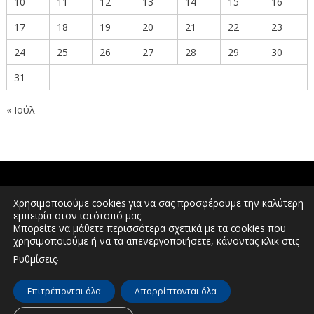
10
11
12
13
14
15
16
17
18
19
20
21
22
23
24
25
26
27
28
29
30
31
« Ιούλ
ΠΟΛΙΤΕΣ
Χρησιμοποιούμε cookies για να σας προσφέρουμε την καλύτερη
εμπειρία στον ιστότοπό μας.
Μπορείτε να μάθετε περισσότερα σχετικά με τα cookies που
χρησιμοποιούμε ή να τα απενεργοποιήσετε, κάνοντας κλικ στις
ΕΠΕΝΔΥΤΕΣ
.
Ρυθμίσεις
Επιτρέπονται όλα
Απορρίπτονται όλα
© Διεύθυνση Διαφάνειας & Ηλεκτρονικής Διακυβέρνησης | Περιφέρεια
Δυτικής Μακεδονίας | 2026