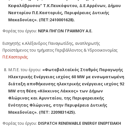
Κεφαλόβρυσου” Τ.Κ.Πευκόφυτου, Δ.Ε.Αρρένων, Δήμου
Νεστορίου Π.Ε.Καστοριάς, Περιφέρειας Δυτικής
Μακεδονίας».
(ΠΕΤ:2410001628).
Φορέας του έργου:
ΝΕΡΑ ΠΗΓΩΝ ΓΡΑΜΜΟΥ Α.Ε.
Εισηγητής: κ.Αλέξανδρος Παναγιωτίδης, αναπληρωτής
Προϊστάμενος του τμήματος Περιβάλλοντος & Υδροοικονομίας
Π.Ε.Καστοριάς
.
Μ.Π.Ε. του έργου:
«Φωτοβολταϊκός Σταθμός Παραγωγής
Ηλεκτρικής Ενέργειας ισχύος 60 MW με ενσωματωμένη
διάταξη αποθήκευσης ηλεκτρικής ενέργειας ισχύος 92
MW στη θέση «Κόκκινος Λάκκος» των Δήμων
Φλώρινας και Αμυνταίου, της Περιφερειακής
Ενότητας Φλώρινας, στην Περιφέρεια Δυτικής
Μακεδονίας». (ΠΕΤ: 2209831425).
Φορέας του έργου:
DISPATCH RENEWABLE ENERGY ΕΝΕΡΓΕΙΑΚΗ