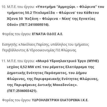
Μ.Π.Ε. του έργου:
«Υποτμήμα “Αμμοχώρι – Φλώρινα” του
τμήματος 50.2 ‘Πτολεμαΐδα – Φλώρινα’ του Κάθετου
Άξονα 50 ‘Κοζάνη – Φλώρινα – Νίκη’ της Εγνατίας
Οδού» (ΠΕΤ:2410009316).
Φορέας του έργου:
ΕΓΝΑΤΙΑ ΟΔΟΣ Α.Ε.
Εισηγητής: κ.Νικόλαος Παρίσης, υπάλληλος του τμήματος
Περιβάλλοντος & Υδροοικονομίας Π.Ε.Φλώρινας.
Μ.Π.Ε. του έργου:
«Μικρό Υδροηλεκτρικό Έργο (ΜΥΗΕ)
ισχύος 0,52 MW επί του ρέματος Ελατόρρεμα της
Δημοτικής Ενότητας Περάσματος, του Δήμου
Φλώρινας, της Περιφερειακής Ενότητας Φλώρινας,
της Περιφέρειας Δυτικής Μακεδονίας».
(ΠΕΤ:2506003421).
Φορέας του έργου:
ΥΔΡΟΗΛΕΚΤΡΙΚΗ ΕΛΑΤΟΡΕΜΑ Ι.Κ.Ε.