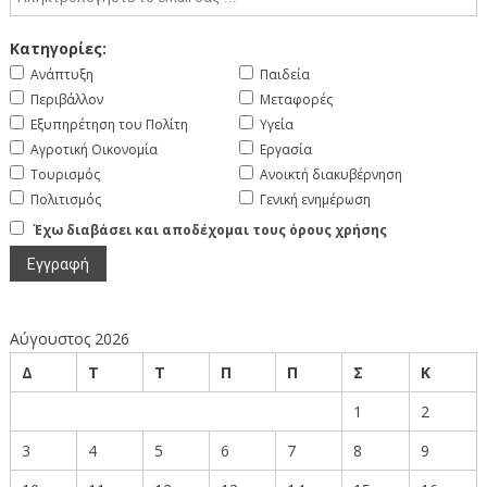
Κατηγορίες:
Ανάπτυξη
Παιδεία
Περιβάλλον
Μεταφορές
Εξυπηρέτηση του Πολίτη
Υγεία
Αγροτική Οικονομία
Εργασία
Τουρισμός
Ανοικτή διακυβέρνηση
Πολιτισμός
Γενική ενημέρωση
Έχω διαβάσει και αποδέχομαι τους όρους χρήσης
Αύγουστος 2026
Δ
Τ
Τ
Π
Π
Σ
Κ
1
2
3
4
5
6
7
8
9