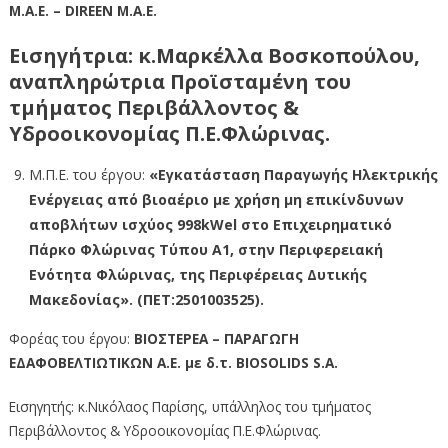
Μ.Α.Ε. – DIREEN M.A.E.
Εισηγήτρια: κ.Μαρκέλλα Βοσκοπούλου,
αναπληρώτρια Προϊσταμένη του
τμήματος Περιβάλλοντος &
Υδροοικονομίας Π.Ε.Φλώρινας.
Μ.Π.Ε. του έργου:
«Εγκατάσταση Παραγωγής Ηλεκτρικής
Ενέργειας από βιοαέριο με χρήση μη επικίνδυνων
αποβλήτων ισχύος 998kWel στο Επιχειρηματικό
Πάρκο Φλώρινας Τύπου Α1, στην Περιφερειακή
Ενότητα Φλώρινας, της Περιφέρειας Δυτικής
Μακεδονίας». (ΠΕΤ:2501003525).
Φορέας του έργου:
ΒΙΟΣΤΕΡΕΑ – ΠΑΡΑΓΩΓΗ
ΕΔΑΦΟΒΕΛΤΙΩΤΙΚΩΝ Α.Ε. με δ.τ. BIOSOLIDS S.A.
Εισηγητής: κ.Νικόλαος Παρίσης, υπάλληλος του τμήματος
Περιβάλλοντος & Υδροοικονομίας Π.Ε.Φλώρινας.