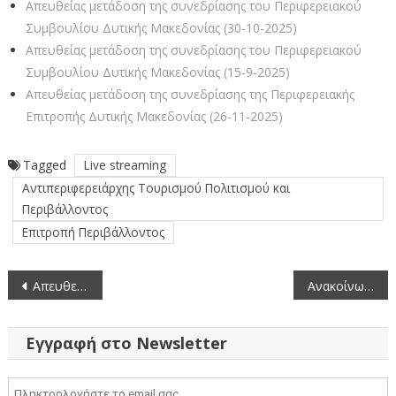
Απευθείας μετάδοση της συνεδρίασης του Περιφερειακού
Συμβουλίου Δυτικής Μακεδονίας (30-10-2025)
Απευθείας μετάδοση της συνεδρίασης του Περιφερειακού
Συμβουλίου Δυτικής Μακεδονίας (15-9-2025)
Απευθείας μετάδοση της συνεδρίασης της Περιφερειακής
Επιτροπής Δυτικής Μακεδονίας (26-11-2025)
Tagged
Live streaming
Αντιπεριφερειάρχης Τουρισμού Πολιτισμού και
Περιβάλλοντος
Επιτροπή Περιβάλλοντος
Πλοήγηση
Απευθείας μετάδοση της έκτακτης συνεδρίασης της Περιφερειακής Επιτροπής Δυτικής Μακεδονίας (1-9-2025)
Ανακοίνωση του Περιφερειακού Συμβουλίου επί της Μ.Π.Ε. του έργου: Αντλησιοταμιευτικά έργα στις θέσεις «Φλάμπουρο» και «Τρανή Ράχη»
άρθρων
Εγγραφή στο Newsletter