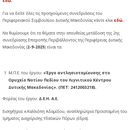
εδώ
.
Για να δείτε όλες τις προηγούμενες συνεδριάσεις του
Περιφερειακού Συμβουλίου Δυτικής Μακεδονίας κάντε κλικ
εδώ.
Να θυμίσουμε ότι τα θέματα στην απευθείας μετάδοση της 2ης
συνεδρίασης Επιτροπής Περιβάλλοντος της Περιφέρειας Δυτικής
Μακεδονίας (
2-9-2025
) είναι τα:
Μ.Π.Ε. του έργου:
«Έργο αντλησιοταμίευσης στο
Ορυχείο Νοτίου Πεδίου του Λιγνιτικού Κέντρου
Δυτικής Μακεδονίας».
(ΠΕΤ: 2412003218).
Φορέας του έργου:
Δ.Ε.Η. Α.Ε.
Εισηγήτρια: κ.Καλλιόπη Αδαμίδου, αναπληρώτρια Προϊσταμένη του
τμήματος Διαχείρισης Υδατικών Πόρων (έδρα).