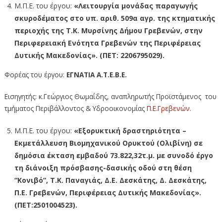
Μ.Π.Ε. του έργου:
«Λειτουργία μονάδας παραγωγής
σκυροδέματος στο υπ. αριθ. 509α αγρ. της κτηματικής
περιοχής της Τ.Κ. Μυρσίνης Δήμου Γρεβενών, στην
Περιφερειακή Ενότητα Γρεβενών της Περιφέρειας
Δυτικής Μακεδονίας». (ΠΕΤ: 2206795029).
Φορέας του έργου:
ΕΓΝΑΤΙΑ Α.Τ.Ε.Β.Ε.
Εισηγητής: κ.Γεώργιος Θωμαΐδης, αναπληρωτής Προϊστάμενος του
τμήματος Περιβάλλοντος & Υδροοικονομίας
Π.Ε.Γρεβενών
.
Μ.Π.Ε. του έργου:
«Εξορυκτική δραστηριότητα –
Εκμετάλλευση Βιομηχανικού Ορυκτού (Ολιβίνη) σε
δημόσια έκταση εμβαδού 73.822,32τ.μ. με συνοδό έργο
τη διάνοιξη πρόσβασης-δασικής οδού στη θέση
“Κονιβό”, Τ.Κ. Παναγιάς, Δ.Ε. Δεσκάτης, Δ. Δεσκάτης,
Π.Ε. Γρεβενών, Περιφέρειας Δυτικής Μακεδονίας».
(ΠΕΤ:2501004523).