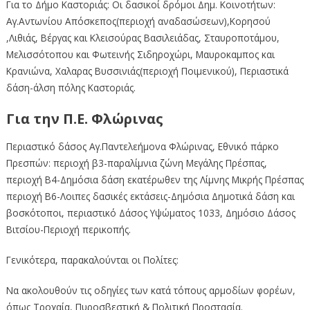
Για το Δήμο Καστοριάς: Οι δασικοί δρόμοι Δημ. Κοινοτήτων:
Αγ.Αντωνίου Απόσκεπος(περιοχή αναδασώσεων),Κορησού
,Λιθιάς, Βέργας και Κλεισούρας Βασιλειάδας, Σταυροποτάμου,
Μελισσότοπου και Φωτεινής Σιδηροχώρι, Μαυροκαμπος και
Κρανιώνα, Χαλαρας Βυσσινιάς(περιοχή Ποιμενικού), Περιαστικά
δάση-άλση πόλης Καστοριάς.
Για την Π.Ε. Φλώρινας
Περιαστικό δάσος Αγ.Παντελεήμονα Φλώρινας, Εθνικό πάρκο
Πρεσπών: περιοχή β3-παραλίμνια ζώνη Μεγάλης Πρέσπας,
περιοχή Β4-Δημόσια δάση εκατέρωθεν της Λίμνης Μικρής Πρέσπας
περιοχή Β6-Λοιπες δασικές εκτάσεις-Δημόσια Δημοτικά δάση και
βοσκότοποι, περιαστικό Δάσος Υψώματος 1033, Δημόσιο Δάσος
Βιτσίου-Περιοχή περικοπής.
Γενικότερα, παρακαλούνται οι Πολίτες:
Να ακολουθούν τις οδηγίες των κατά τόπους αρμοδίων φορέων,
όπως Τροχαία, Πυροσβεστική & Πολιτική Προστασία.