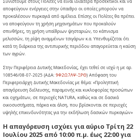
Συνιστούμε στους Πολίτες να είναι ιδιαίτερα προσεκτικοί και να
αποφεύγουν ενέργειες στην ύπαιθρο οι οποίες μπορούν να
προκαλέσουν πυρκαγιά από αμέλεια. Επίσης οι Πολίτες θα πρέπει
να αποφεύγουν τη χρήση μηχανημάτων που προκαλούν
σπινθήρες, τη χρήση υπαίθριων ψησταριών, το κάπνισμα
μελισσών, τη ρίψη αναμμένων τσιγάρων κ.α. Υπενθυμίζεται ότι
κατά τη διάρκεια της αντιπυρικής περιόδου απαγορεύεται η καύση
των αγρών.
Στην Περιφέρεια Δυτικής Μακεδονίας, έχει τεθεί σε ισχύ η με αρ.
108546/08-07-2025 (ΑΔΑ:
9Φ2Ω7ΛΨ-ΞΡΘ
) Απόφαση του
Περιφερειάρχη Δυτικής Μακεδονίας με θέμα: «Προληπτική
απαγόρευση διέλευσης, παραμονής και κυκλοφορίας προσώπων
και οχημάτων, σε περιοχές NATURA, καθώς και σε δασικά
οικοσυστήματα, πάρκα και άλση, που βρίσκονται σε περιοχές
υψηλής επικινδυνότητας για την εκδήλωση δασικών πυρκαγιών»
Η απαγόρευση ισχύει για αύριο
Τρίτη 22
Ιουλίου 2025 από 10:00 π.μ. έως 22:00
για