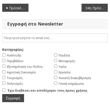
Πλοήγηση
Πρόσκληση σε Συνεδρίαση (Εξ αναβολής) του Περιφερειακού Συμβουλίου Δυτικής Μακεδονίας (29-7-2025)
34η Πρόσκληση σε συνεδρίαση της Περιφερειακής Επιτροπής της Περιφέρειας Δυτικής Μακεδονίας με μεικτό τρόπο (Ορθή Επανάληψη)
άρθρων
Εγγραφή στο Newsletter
Κατηγορίες:
Ανάπτυξη
Παιδεία
Περιβάλλον
Μεταφορές
Εξυπηρέτηση του Πολίτη
Υγεία
Αγροτική Οικονομία
Εργασία
Τουρισμός
Ανοικτή διακυβέρνηση
Πολιτισμός
Γενική ενημέρωση
Έχω διαβάσει και αποδέχομαι τους όρους χρήσης