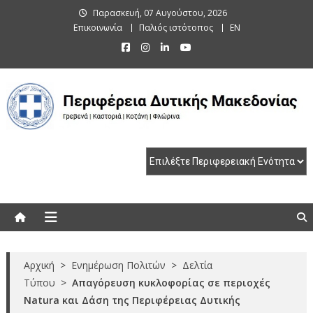
Skip
Παρασκευή, 07 Αυγούστου, 2026
to
Επικοινωνία
Παλιός ιστότοπος
EN
content
Περιφέρεια Δυτικής Μακεδονίας
Γρεβενά | Καστοριά | Κοζάνη | Φλώρινα
Αρχική
>
Ενημέρωση Πολιτών
>
Δελτία
Τύπου
>
Απαγόρευση κυκλοφορίας σε περιοχές
Natura και Δάση της Περιφέρειας Δυτικής