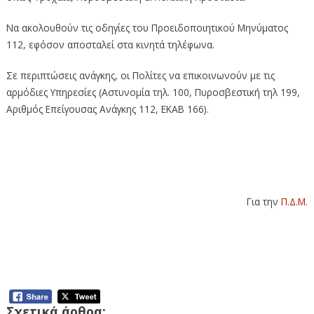
Να ακολουθούν τις οδηγίες του Προειδοποιητικού Μηνύματος
112, εφόσον αποσταλεί στα κινητά τηλέφωνα.
Σε περιπτώσεις ανάγκης, οι Πολίτες να επικοινωνούν με τις
αρμόδιες Υπηρεσίες (Αστυνομία τηλ. 100, Πυροσβεστική τηλ 199,
Αριθμός Επείγουσας Ανάγκης 112, ΕΚΑΒ 166).
Για την
Π.Δ.Μ.
Απαγόρευση κυκλοφορίας σε περιοχές
Natura και Δάση της Περιφέρειας
Δυτικής Μακεδονίας (22-7-2025)
Σχετικά άρθρα: