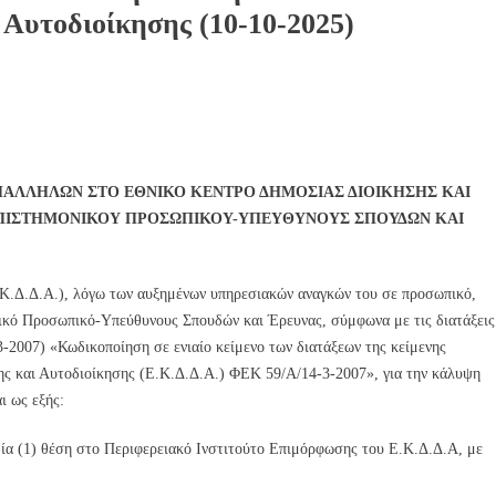
 Αυτοδιοίκησης (10-10-2025)
θνικό Κέντρο Δημόσιας Διοίκησης και Αυτοδιοίκησης (10-10-2025)
ΑΛΛΗΛΩΝ ΣΤΟ ΕΘΝΙΚΟ ΚΕΝΤΡΟ ΔΗΜΟΣΙΑΣ ΔΙΟΙΚΗΣΗΣ ΚΑΙ
ΟΥ ΕΠΙΣΤΗΜΟΝΙΚΟΥ ΠΡΟΣΩΠΙΚΟΥ-ΥΠΕΥΘΥΝΟΥΣ ΣΠΟΥΔΩΝ ΚΑΙ
.Κ.Δ.Δ.Α.), λόγω των αυξημένων υπηρεσιακών αναγκών του σε προσωπικό,
νικό Προσωπικό-Υπεύθυνους Σπουδών και Έρευνας, σύμφωνα με τις διατάξεις
-2007) «Κωδικοποίηση σε ενιαίο κείμενο των διατάξεων της κείμενης
ης και Αυτοδιοίκησης (Ε.Κ.Δ.Δ.Α.) ΦΕΚ 59/Α/14-3-2007», για την κάλυψη
ι ως εξής:
 μία (1) θέση στο Περιφερειακό Ινστιτούτο Επιμόρφωσης του Ε.Κ.Δ.Δ.Α, με