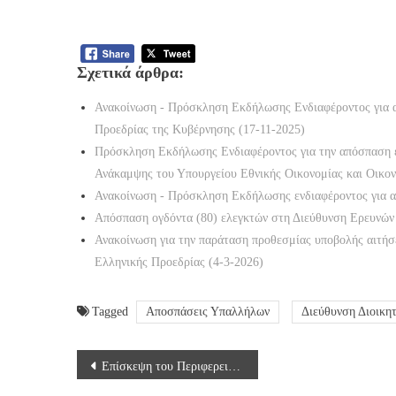
Σχετικά άρθρα:
Ανακοίνωση - Πρόσκληση Εκδήλωσης Ενδιαφέροντος για α
Προεδρίας της Κυβέρνησης (17-11-2025)
Πρόσκληση Εκδήλωσης Ενδιαφέροντος για την απόσπαση ε
Ανάκαμψης του Υπουργείου Εθνικής Οικονομίας και Οικον
Ανακοίνωση - Πρόσκληση Εκδήλωσης ενδιαφέροντος για α
Απόσπαση ογδόντα (80) ελεγκτών στη Διεύθυνση Ερευνών
Ανακοίνωση για την παράταση προθεσμίας υποβολής αιτή
Ελληνικής Προεδρίας (4-3-2026)
Tagged
Αποσπάσεις Υπαλλήλων
Διεύθυνση Διοικη
Πλοήγηση
Επίσκεψη του Περιφερειάρχη κ. Αμανατίδη και των Αντιπεριφερειάρχων κ. Σαββόπουλου και κ. Χαρούμενου στη ΓΕΟΚ
άρθρων