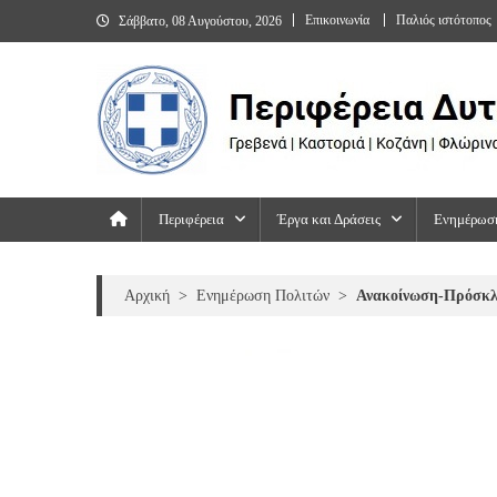
Skip
Επικοινωνία
Παλιός ιστότοπος
Σάββατο, 08 Αυγούστου, 2026
to
content
Περιφέρεια Δυτικής Μακεδονίας
Γρεβενά | Καστοριά | Κοζάνη | Φλώρινα
Περιφέρεια
Έργα και Δράσεις
Ενημέρωσ
Αρχική
>
Ενημέρωση Πολιτών
>
Ανακοίνωση-Πρόσκλη