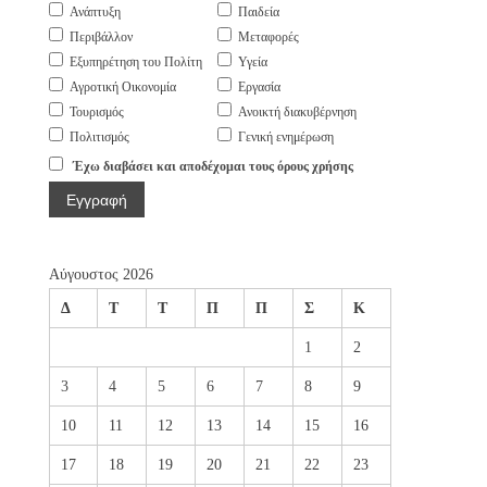
Ανάπτυξη
Παιδεία
Περιβάλλον
Μεταφορές
Εξυπηρέτηση του Πολίτη
Υγεία
Αγροτική Οικονομία
Εργασία
Τουρισμός
Ανοικτή διακυβέρνηση
Πολιτισμός
Γενική ενημέρωση
Έχω διαβάσει και αποδέχομαι τους όρους χρήσης
Αύγουστος 2026
Δ
Τ
Τ
Π
Π
Σ
Κ
1
2
3
4
5
6
7
8
9
10
11
12
13
14
15
16
17
18
19
20
21
22
23