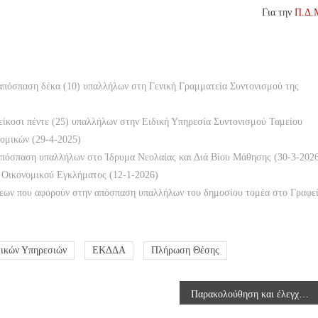
Για την
Π.Δ.
πόσπαση δέκα (10) υπαλλήλων στη Γενική Γραμματεία Συντονισμού της
ίκοσι πέντε (25) υπαλλήλων στην Ειδική Υπηρεσία Συντονισμού Ταμείου
ομικών (29-4-2025)
πόσπαση υπαλλήλων στο Ίδρυμα Νεολαίας και Διά Βίου Μάθησης (30-3-202
 Οικονομικού Εγκλήματος (12-1-2026)
σεων που αφορούν στην απόσπαση υπαλλήλων του δημοσίου τομέα στο Γραφε
τικών Υπηρεσιών
ΕΚΔΔΑ
Πλήρωση Θέσης
Παρακολούθηση και έλεγχος τήρησης μακροχρονίων υποχρεώσεων επενδύσεων, που έχουν υπαχθεί στις διατάξεις των αναπτυξιακών νόμων 3299/2004, 3908/2011, 4399/2016 και 4887/2022