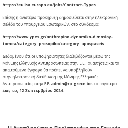
https://eulisa.europa.eu/jobs/Contract-Types
Επίσης η ανωτέρω προκήρυξη δημοσιεύεται στην ηλεκτρονική
σελίδα του Υπουργείου Εσωτερικών, στο σύνδεσμο:
https://www.ypes.gr/anthropino-dynamiko-dimosioy-
tomea/category–prosopiko/category–apospaseis
Δεδομένου ότι οι υποψηφιότητες διαβιβάζονται μέσω της
Μόνιμης Ελληνικής Αντιπροσωπείας στην Ε.Ε., οι αιτήσεις και τα
απαιτούμενα έγγραφα θα πρέπει να υποβληθούν
στην ηλεκτρονική διεύθυνση της Μόνιμης Ελληνικής
Αντιπροσωπείας στην Ε.Ε.
admin@rp-grece.be
, το αργότερο
έως τις 12 Σεπτεμβρίου 2024
.
Η Αναπληρώτρια Προϊσταμένη της Γενικής