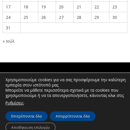
17
18
19
20
21
22
23
24
25
26
27
28
29
30
31
« Ιούλ
ΠΟΛΙΤΕΣ
Χρησιμοποιούμε cookies για να σας προσφέρουμε την καλύτερη
εμπειρία στον ιστότοπό μας.
Μπορείτε να μάθετε περισσότερα σχετικά με τα cookies που
χρησιμοποιούμε ή να τα απενεργοποιήσετε, κάνοντας κλικ στις
ΕΠΕΝΔΥΤΕΣ
.
Ρυθμίσεις
Επιτρέπονται όλα
Απορρίπτονται όλα
© Διεύθυνση Διαφάνειας & Ηλεκτρονικής Διακυβέρνησης | Περιφέρεια
Δυτικής Μακεδονίας | 2026
Αποθήκευση επιλογών