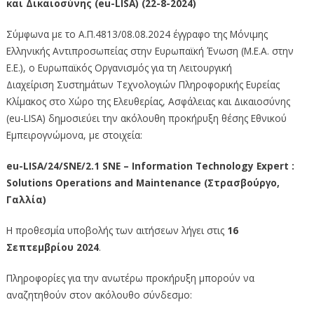
και Δικαιοσύνης (eu-LISA) (22-8-2024)
Σύμφωνα με το Α.Π.4813/08.08.2024 έγγραφο της Μόνιμης
Ελληνικής Αντιπροσωπείας στην Ευρωπαϊκή Ένωση (Μ.Ε.Α. στην
Ε.Ε.), ο Ευρωπαϊκός Οργανισμός για τη Λειτουργική
Διαχείριση Συστημάτων Τεχνολογιών Πληροφορικής Ευρείας
Κλίμακος στο Χώρο της Ελευθερίας, Ασφάλειας και Δικαιοσύνης
(eu-LISA) δημοσιεύει την ακόλουθη προκήρυξη θέσης Εθνικού
Εμπειρογνώμονα, με στοιχεία:
eu-LISA/24/SNE/2.1 SNE – Information Technology Expert :
Solutions Operations and Maintenance (Στρασβούργο,
Γαλλία)
Η προθεσμία υποβολής των αιτήσεων λήγει στις
16
Σεπτεμβρίου 2024
.
Πληροφορίες για την ανωτέρω προκήρυξη μπορούν να
αναζητηθούν στον ακόλουθο σύνδεσμο: