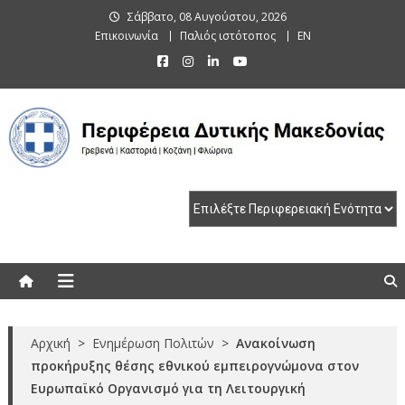
Skip
Σάββατο, 08 Αυγούστου, 2026
to
Επικοινωνία
Παλιός ιστότοπος
EN
content
Περιφέρεια Δυτικής Μακεδονίας
Γρεβενά | Καστοριά | Κοζάνη | Φλώρινα
Αρχική
>
Ενημέρωση Πολιτών
>
Ανακοίνωση
προκήρυξης θέσης εθνικού εμπειρογνώμονα στον
Ευρωπαϊκό Οργανισμό για τη Λειτουργική