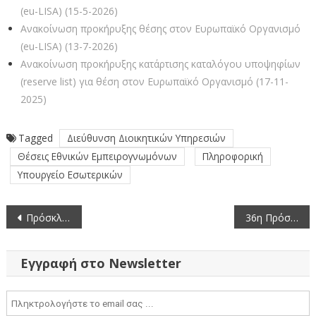
(eu-LISA) (15-5-2026)
Ανακοίνωση προκήρυξης θέσης στον Ευρωπαϊκό Οργανισμό
(eu-LISA) (13-7-2026)
Ανακοίνωση προκήρυξης κατάρτισης καταλόγου υποψηφίων
(reserve list) για θέση στον Ευρωπαϊκό Οργανισμό (17-11-
2025)
Tagged
Διεύθυνση Διοικητικών Υπηρεσιών
Θέσεις Εθνικών Εμπειρογνωμόνων
Πληροφορική
Υπουργείο Εσωτερικών
Πλοήγηση
Πρόσκληση Υποβολής Προσφοράς για Υπηρεσίες για τη Συντήρηση-Επανέλεγχο-Αναγόμωση Πυροσβεστήρων
36η Πρόσκληση σε συνεδρίαση της Περιφερειακής Επιτροπής της Περιφέρειας Δυτικής Μακεδονίας με μεικτό τρόπο (26-8-2024)
άρθρων
Εγγραφή στο Newsletter