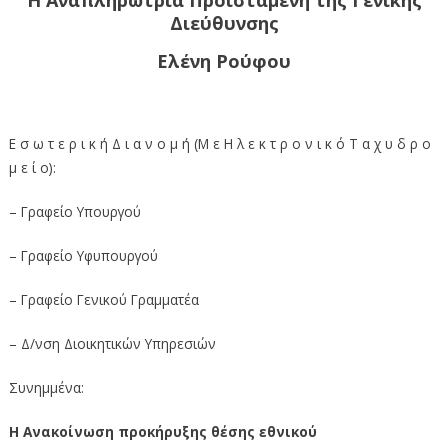
Διεύθυνσης
Ελένη Ρούφου
Ε σ ω τ ε ρ ι κ ή Δ ι α ν ο μ ή (Μ ε Η λ ε κ τ ρ ο ν ι κ ό Τ α χ υ δ ρ ο
μ ε ί ο):
– Γραφείο Υπουργού
– Γραφείο Υφυπουργού
– Γραφείο Γενικού Γραμματέα
– Δ/νση Διοικητικών Υπηρεσιών
Συνημμένα:
Η Ανακοίνωση
προκήρυξης θέσης εθνικού