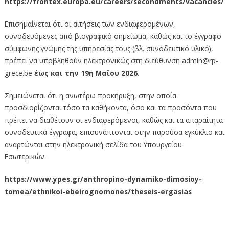
https://frontex.europa.eu/careers/secondments/vacancies/
Επισημαίνεται ότι οι αιτήσεις των ενδιαφερομένων,
συνοδευόμενες από βιογραφικό σημείωμα, καθώς και το έγγραφο
σύμφωνης γνώμης της υπηρεσίας τους (βλ. συνοδευτικό υλικό),
πρέπει να υποβληθούν ηλεκτρονικώς στη διεύθυνση admin@rp-
grece.be
έως και την 19η Μαΐου 2026.
Σημειώνεται ότι η ανωτέρω προκήρυξη, στην οποία
προσδιορίζονται τόσο τα καθήκοντα, όσο και τα προσόντα που
πρέπει να διαθέτουν οι ενδιαφερόμενοι, καθώς και τα απαραίτητα
συνοδευτικά έγγραφα, επισυνάπτονται στην παρούσα εγκύκλιο και
αναρτώνται στην ηλεκτρονική σελίδα του Υπουργείου
Εσωτερικών:
https://www.ypes.gr/anthropino-dynamiko-dimosioy-
tomea/ethnikoi-ebeirognomones/theseis-ergasias