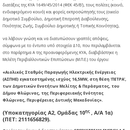
διατάξεις της ΚΥΑ 1649/45/2014 (ΦΕΚ 45/Β’), τους πολίτες (κοινό,
ενδιαφερόμενο κοινό) και φορείς εκπροσώπησής τους (οικείο
Δημοτικό Συμβούλιο, Δημοτική Επιτροπή Διαβούλευσης,
Ποιότητας Ζωής, Συμβούλιο Δημοτικής ή Τοπικής Κοινότητας),
να λάβουν γνώση και να διατυπώσουν γραπτές απόψεις,
σύμφωνα με το έντυπο υπό στοιχεία Δ10, που περιλαμβάνεται
στο παράρτημα Α της προαναφερόμενης ΚΥΑ, διαβιβάστηκε η
Μελέτη Περιβαλλοντικών Επιπτώσεων (Μ.Π.Ε.) του έργου:
«Αιολικός Σταθμός Παραγωγής Ηλεκτρικής Ενέργειας
(ΑΣΠΗΕ) εγκατεστημένης ισχύος 16,5MW, στη θέση ‘ΠΕΤΡΑ’,
των Δημοτικών Ενοτήτων Μελίτης & Περάσματος, του
Δήμου Φλώρινας, της Περιφερειακής Ενότητας
Φλώρινας, Περιφέρειας Δυτικής Μακεδονίας».
ης
(
Υποκατηγορίας
Α2
, Ομάδας
10
,
Α/Α
1α
)
(ΠΕΤ:
2111656829).