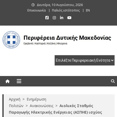
Skip
Δευτέρα, 10 Αυγούστου, 2026
to
Επικοινωνία
Παλιός ιστότοπος
EN
content
Περιφέρεια Δυτικής Μακεδονίας
Γρεβενά | Καστοριά | Κοζάνη | Φλώρινα
Αρχική
>
Ενημέρωση
Πολιτών
>
Ανακοινώσεις
>
Αιολικός Σταθμός
Παραγωγής Ηλεκτρικής Ενέργειας (ΑΣΠΗΕ) ισχύος