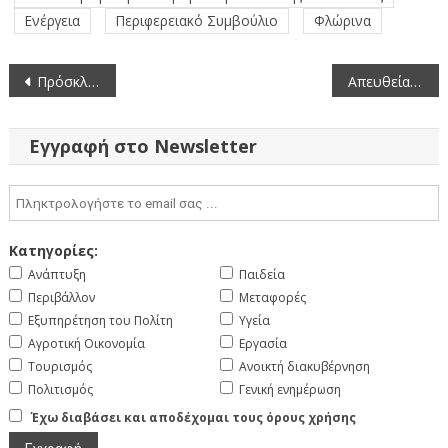
Ενέργεια
Περιφερειακό Συμβούλιο
Φλώρινα
Πλοήγηση
Πρόσκληση στην 6η συνεδρίαση της Επιτροπής Περιβάλλοντος της Περιφέρειας Δυτικής Μακεδονίας (14-12-2023)
Απευθείας μετάδοση της συνεδρίασης της Οικονομικής Επιτροπής της Περιφέρειας Δυτικής Μακεδονίας (12-12-2023)
άρθρων
Εγγραφή στο Newsletter
Κατηγορίες:
Ανάπτυξη
Παιδεία
Περιβάλλον
Μεταφορές
Εξυπηρέτηση του Πολίτη
Υγεία
Αγροτική Οικονομία
Εργασία
Τουρισμός
Ανοικτή διακυβέρνηση
Πολιτισμός
Γενική ενημέρωση
Έχω διαβάσει και αποδέχομαι τους όρους χρήσης