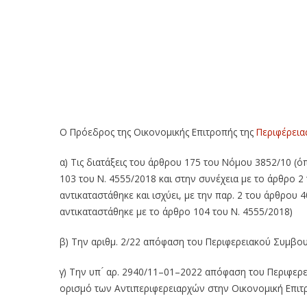
59η Πρόσκληση σε συνεδρίαση της Οικονομικής 
τηλεδιάσκεψη (22-11-2022) – 59η Πρόσκληση σε 
Δυτικής Μακεδονίας με τηλεδιάσκεψη (22-11-202
Επιτροπής της Περιφέρειας Δυτικής Μακεδονίας 
Ο Πρόεδρος της Οικονομικής Επιτροπής της
Περιφέρεια
α) Τις διατάξεις του άρθρου 17
5
του Νόμου 3852/10
(ό
103 του Ν. 4555/2018 και στην συνέχεια με το άρθρο 2
αντικαταστάθηκε και ισχύει, με την παρ. 2 του άρθρου 4
αντικαταστάθηκε με το άρθρο 104
του Ν. 4555/2018
)
β) Την αριθμ.
2
/
22
απόφαση του Περιφερειακού Συμβουλ
γ)
Την υπ ́ αρ
.
2940
/
11
–
01
–
20
2
2
απόφαση του Περιφερει
ορισμό
των
Αντιπεριφερειαρχών
στην
Οικονομική
Επιτ