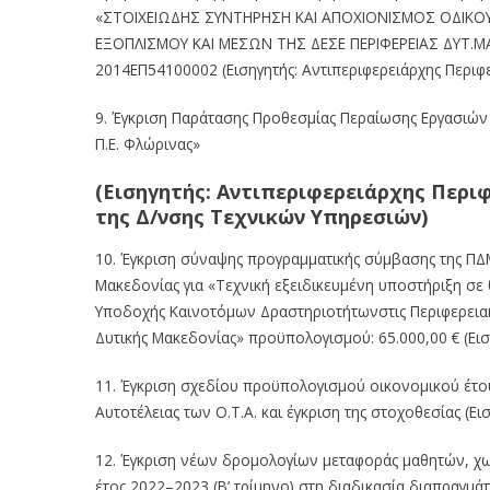
«ΣΤΟΙΧΕΙΩΔΗΣ ΣΥΝΤΗΡΗΣΗ
ΚΑΙ
ΑΠΟΧΙΟΝΙΣΜΟΣ
ΟΔΙΚΟ
ΕΞΟΠΛΙΣΜΟΥ
ΚΑΙ
ΜΕΣΩΝ
ΤΗΣ
ΔΕΣΕ
ΠΕΡΙΦΕΡΕΙΑΣ ΔΥΤ.
2014ΕΠ54100002 (Εισηγητής: Αντιπεριφερειάρχης Περιφ
9.
Έγκριση Παράτασης Προθ
εσμίας Περαίωσης Εργασιών
Π.Ε.
Φλώρινας»
(Εισηγητής:
Αντιπεριφερειάρχης Περι
της Δ/νσης
Τεχνικών Υπηρεσιών)
10.
Έγκριση σύναψης προγραμματικής σύμβασης της
ΠΔΜ
Μακεδονίας για «Τεχνική εξειδικευμένη
υποστήριξη σε
Υποδοχής
Καινοτόμων
Δραστηριοτήτωνστις
Περιφερεια
Δυτικής Μακεδονίας» προϋπολογισμού:
65.000,00
€
(Ει
11.
Έγκριση σχεδίου προϋπολογισμού οικονομικού έτο
Αυτ
οτέλειας
των
Ο.Τ.Α.
και
έγκριση
της
στοχοθεσίας (Ει
12.
Έγκριση νέων δρομολογίων μεταφοράς μαθητών, χω
έτος 2022
–
2023 (Β’ τρίμηνο) στη
δια
δικασία διαπραγμάτ