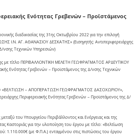
φερειακής Ενότητας Γρεβενών
–
Προϊστάμενος
ρονικής διαδικασίας της 31ης
Οκτωβρίου 2022 για την επιλογή
ΩΣΗΣ
Ι.Ν.
ΑΓ.
ΑΘΑΝΑΣΙΟΥ
ΔΕΣΚΑΤΗΣ»
(Εισηγητής:
Αντιπεριφερειάρχης
Δ/νσης
Τεχνικών Υπηρεσιών)
ης
με
τίτλο
ΠΕΡΙΒΑΛΛΟΝΤΙΚΗ
ΜΕΛΕΤΗ
ΓΕΩΦΡΑΓΜΑΤ
ΟΣ
ΑΡΔΕΥΤΙΚΟΥ
ακής
Ενότητας
Γρεβενών
–
Προϊστάμενος της Δ/νσης Τεχνικών
υ
«ΒΕΛΤΙΩΣΗ
–
ΑΠΟΠΕΡΑΤΩΣΗ
ΓΕΩΦΡΑΓΜΑΤΟΣ
ΔΑΣΟΧΩΡΙΟΥ»,
ερειάρχης
Περιφερειακής
Ενότητας
Γρεβενών
–
Προϊστάμενος της Δ/
 μεταξύ του Υπουργείου
Περιβάλλοντος
και
Ενέργειας
και
της
τας
Καστοριάς
για
την
υλοποίηση
του
έργου
με
τίτλο:
«Βελτίωση
ύ: 1.110.000€
(με Φ.Π.Α.) ενταγμένου στις πιστώσεις του έργου