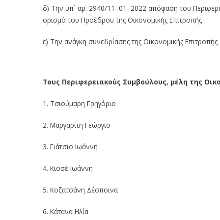
δ) Την υπ ́ αρ.
2940
/
11
–
01
–
202
2
απόφαση του Περιφερε
ορισμό
τ
ου
Προέδρου της Οικονομικής Επιτροπή
ς
ε
)
Την ανάγκη συνεδρίασης της
Οικονομικής Επιτροπής
Τους Περιφερειακούς Συμβούλου
ς
, μέλη της Οι
1.
Τσιούμαρη Γρηγόριο
2.
Μαργαρίτη Γεώργιο
3.
Γιάτσιο Ιωάννη
4.
Κιοσέ Ιωάννη
5.
Κοζατσάνη Δέσποινα
6.
Κάτανα
Ηλία