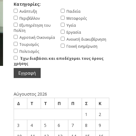
Κατηγορίες:
Ανάπτυξη
Παιδεία
Περιβάλλον
Μεταφορές
Εξυπηρέτηση του
Υγεία
Πολίτη
Εργασία
Αγροτική Οικονομία
Ανοικτή διακυβέρνηση
Τουρισμός
Γενική ενημέρωση
Πολιτισμός
Έχω διαβάσει και αποδέχομαι τους όρους
χρήσης
Αύγουστος 2026
Δ
Τ
Τ
Π
Π
Σ
Κ
1
2
3
4
5
6
7
8
9