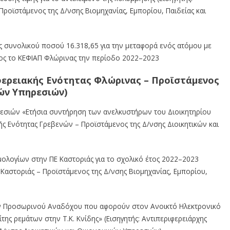
Προϊστάμενος της Δ/νσης
Βιομηχανίας, Εμπορίου, Παιδείας και
ς συνολικο
ύ ποσού 16.318,65 για
την μεταφορά ενός ατόμου με
ος το ΚΕΦΙΑΠ Φλώρινας την περίοδο 2022
–
2023
ερειακής Ενότητας Φλώρινας
–
Προϊστάμενος
ών Υπηρεσιών)
εσιών «Ετήσια συντήρηση των
ανελκυστήρων
του
Διοικητηρίου
ής Ενότητας Γρεβενών
–
Προϊστάμενος της Δ/νσης Διοικητικών και
μολογίων στην ΠΕ Καστοριάς
για το σχολικό έτος 2022
–
2023
 Καστοριάς
–
Προϊστάμενος της Δ/νσης Βιομηχανίας, Εμπορίου,
κών Προσωρινού Αναδόχου που
αφορούν
στον
Ανοικτό
Ηλεκτρονικό
της ρεμάτων στην Τ.Κ. Κνίδης» (Εισηγητής: Αντιπεριφερειάρχης