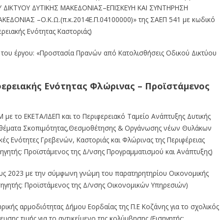
Υ
ΔΙΚΤΥΟΥ
Δ
ΥΤΙΚΗΣ
ΜΑΚΕΔΟΝΙΑΣ
–
ΕΠΙΣΚΕΥΗ
ΚΑΙ
ΣΥΝΤΗΡΗΣΗ
ΜΑΚΕΔΟΝΙΑΣ
–
Ο.Κ.Ω.(π.κ.2014Ε.Π.04100000)» της ΣΑΕΠ
541 με κωδικό
ερειακής
Ενότητας Καστοριάς)
 του έργου: «Προστασία
Πρανών
από
Κατολισθήσεις
Οδικού
Δικτύου
φερειακής Ενότητας Φλώρινας
–
Προϊστάμενος
 με το ΕΚΕΤΑ/ΙΔΕΠ και το
Περιφερειακό Ταμείο Ανάπτυξης Δυτικής
 θέματα Σκοπιμότητας,Θεσμοθέτησης & Οργάνωσης νέων Θυλάκων
κές
Ενότητες
Γρεβενών,
Καστορι
άς και Φλώρινας της Περιφέρειας
σηγητής:
Προϊστάμενος
της
Δ/νσης
Προγραμματισμού
και
Ανάπτυξης)
υς 2023 με την σύμφωνη γνώμη
του
παρατηρητηρίου
Οικονομικής
σηγητής: Προϊστάμενος της Δ/νσης Οικονομικών Υπηρεσιών)
ρικής αρμοδιότητας
Δήμου
Εορδαίας της Π.Ε Κοζάνης για το σχολικός
ευσης τιμής για το αντικείμενο της κολύμβησης (Εισηγητής: