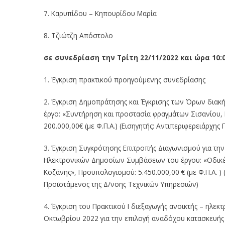
7.
Καρυπίδου
–
Κηπουρίδου Μαρία
8.
Τζιώτζη Απόστολο
σ
ε συνεδρίαση την
Τρίτη
22
/
1
1
/
20
2
2
και ώρα
1
0
:
1.
Έγκριση πρακτικ
ού προηγούμενης συνεδρίασης
2.
Έγκριση
Δημοπράτησης και Έγκρισης των Όρων διακή
έργο:
«Σ
υντήρηση και προστασία φραγμάτων Σισανίου
200.000,00€
(με
Φ.Π.Α.)
(Εισηγητής:
Αντιπεριφερειάρχης 
3.
Έγκριση Συγκρότησης Επιτροπής Διαγωνισμού
για την
Ηλεκτρονικών Δημοσίων Συμβάσεων του έργου:
«Οδικ
Κοζάνης»,
Προϋπολογισμού:
5.450.000,00
€
(με
Φ.Π.Α.
)
Προϊστάμενος της Δ/νσης
Τεχνικών Υπηρεσιών)
4.
Έγκριση του Πρακτικού Ι διεξαγωγής ανοικτής
–
ηλεκτ
Οκτωβρίου
2022
για
την
επιλογή
αναδόχου
κατασκευής