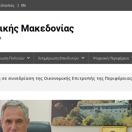
στότοπος
EN
ρωση Πολιτών
Ενημέρωση Επενδυτών
Ψηφιακή Περιφέρεια
 σε συνεδρίαση της Οικονομικής Επιτροπής της Περιφέρειας