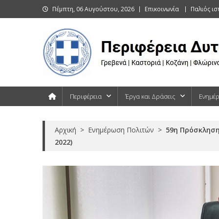
Skip
Πέμπτη, 06 Αυγούστου, 2026
Επικοινωνία
Παλιός ι
to
content
Περιφέρεια Δυτικής Μακεδονίας
Γρεβενά | Καστοριά | Κοζάνη | Φλώρινα
Περιφέρεια
Έργα και Δράσεις
Ενημέ
Αρχική
>
Ενημέρωση Πολιτών
>
59η Πρόσκληση
2022)