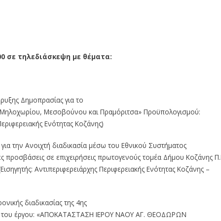
0
0
σε τηλεδιάσκεψη
με θέμα
τα
:
ρυξης Δημοπρασίας για το
, Μηλοχωρίου, Μεσοβούνου
και
Πραμόριτσα»
Προϋπολογισμού:
Περιφερειακής Ενότητας Κοζάνης)
 για την Ανοιχτή διαδι
κασία
μέσω του Εθνικού Συστήματος
ές
προσβάσεις
σε
επιχειρήσεις
πρωτογενούς
τομέα
Δήμου Κοζάνης
Π.
(Εισηγητής:
Αντιπεριφερειάρχης Περιφερειακής Ενότητας
Κοζάνης
–
ρονικής διαδικασίας της 4ης
του
έργου:
«ΑΠΟΚΑΤΑΣΤΑΣΗ
ΙΕΡΟΥ
ΝΑΟΥ
ΑΓ.
ΘΕΟΔΩΡΩΝ