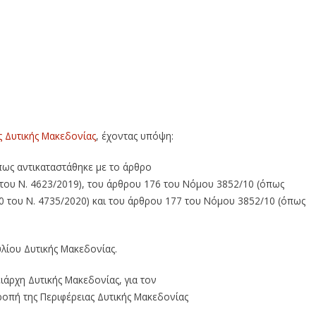
Επιτροπής της Περιφέρειας Δυτικής Μακεδονίας με
συνεδρίαση της Οικονομικής Επιτροπής της Περιφέρειας
2) – 59η Πρόσκληση σε συνεδρίαση της Οικονομικής
με τηλεδιάσκεψη (22-11-2022)
ς Δυτικής Μακεδονίας
, έχοντας υπόψη:
πως αντικαταστάθηκε με το άρθρο
 του Ν. 4623/2019)
,
του άρθρου
176
του Νόμου 3852/10
(
όπως
0 του Ν.
4735/2020
)
και
του άρθρου
177
του Νόμου 3852/10
(όπως
ίου Δυτικής Μακεδονίας.
άρχη Δυτικής Μακεδονίας, για τον
ροπή
της
Περιφέρει
α
ς
Δυτικής
Μακεδονίας