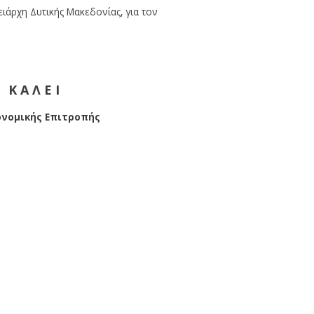
ιάρχη Δυτικής Μακεδονίας, για τον
Κ
Α
Λ
Ε
Ι
κονομικής Επιτροπής