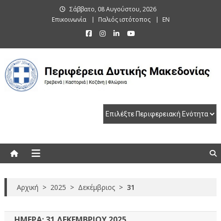
Skip
Σάββατο, 08 Αυγούστου, 2026
to
Επικοινωνία
Παλιός ιστότοπος
EN
content
Περιφέρεια Δυτικής Μακεδονίας
Γρεβενά | Καστοριά | Κοζάνη | Φλώρινα
Αρχική
>
2025
>
Δεκέμβριος
>
31
ΗΜΈΡΑ:
31 ΔΕΚΕΜΒΡΊΟΥ 2025