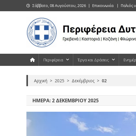
Skip
Σάββατο, 08 Αυγούστου, 2026
Επικοινωνία
Παλιός 
to
content
Περιφέρεια Δυτικής Μακεδονίας
Γρεβενά | Καστοριά | Κοζάνη | Φλώρινα
Περιφέρεια
Έργα και Δράσεις
Ενημέ
Αρχική
>
2025
>
Δεκέμβριος
>
02
ΗΜΈΡΑ:
2 ΔΕΚΕΜΒΡΊΟΥ 2025