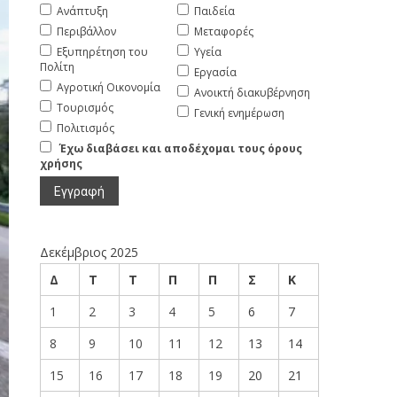
Ανάπτυξη
Παιδεία
Περιβάλλον
Μεταφορές
Εξυπηρέτηση του
Υγεία
Πολίτη
Εργασία
Αγροτική Οικονομία
Ανοικτή διακυβέρνηση
Τουρισμός
Γενική ενημέρωση
Πολιτισμός
Έχω διαβάσει και αποδέχομαι τους όρους
χρήσης
Δεκέμβριος 2025
Δ
Τ
Τ
Π
Π
Σ
Κ
1
2
3
4
5
6
7
8
9
10
11
12
13
14
15
16
17
18
19
20
21