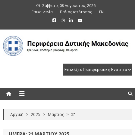
Skip
Σάββατο, 08 Αυγούστου, 2026
to
Επικοινωνία
Παλιός ιστότοπος
EN
content
Περιφέρεια Δυτικής Μακεδονίας
Γρεβενά | Καστοριά | Κοζάνη | Φλώρινα
Αρχική
>
2025
>
Μάρτιος
>
21
ΗΜΈΡΑ:
21 ΜΑΡΤΊΟΥ 2025