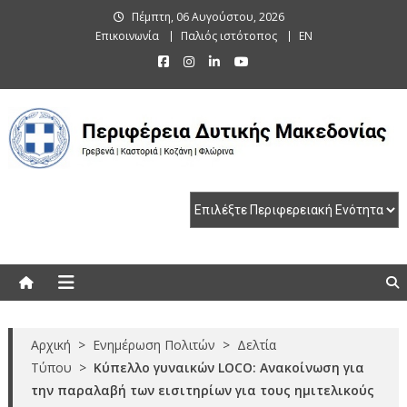
Skip
Πέμπτη, 06 Αυγούστου, 2026
to
Επικοινωνία
Παλιός ιστότοπος
EN
content
Περιφέρεια Δυτικής Μακεδονίας
Γρεβενά | Καστοριά | Κοζάνη | Φλώρινα
Αρχική
>
Ενημέρωση Πολιτών
>
Δελτία
Τύπου
>
Κύπελλο γυναικών LOCΟ: Ανακοίνωση για
την παραλαβή των εισιτηρίων για τους ημιτελικούς