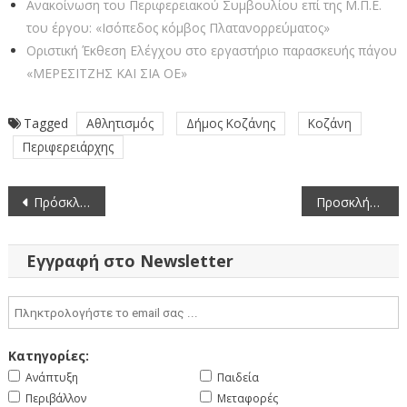
Ανακοίνωση του Περιφερειακού Συμβουλίου επί της Μ.Π.Ε.
του έργου: «Ισόπεδος κόμβος Πλατανορρεύματος»
Οριστική Έκθεση Ελέγχου στο εργαστήριο παρασκευής πάγου
«ΜΕΡΕΣΙΤΖΗΣ ΚΑΙ ΣΙΑ ΟΕ»
Tagged
Αθλητισμός
Δήμος Κοζάνης
Κοζάνη
Περιφερειάρχης
Πλοήγηση
Πρόσκληση εκδήλωσης ενδιαφέροντος για απόκτηση νέας άδειας ΕΔΧ αυτοκινήτου, σύμφωνα με το Ν. 4070/2012 (21-3-2025)
Προσκλήσεις Δράσεων Ενίσχυσης Επιχειρηματικότητας του Προγράμματος “Δυτική Μακεδονία 2021-2027”
άρθρων
Εγγραφή στο Newsletter
Κατηγορίες:
Ανάπτυξη
Παιδεία
Περιβάλλον
Μεταφορές