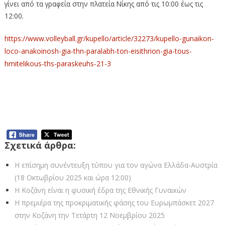
γίνει από τα γραφεία στην πλατεία Νίκης από τις 10:00 έως τις
12:00.
https://www.volleyball.gr/kupello/article/32273/kupello-gunaikon-
loco-anakoinosh-gia-thn-paralabh-ton-eisithrion-gia-tous-
hmitelikous-ths-paraskeuhs-21-3
Κύπελλο γυναικών LOCΟ: Ανακοίνωση για την παραλαβή
των εισιτηρίων για τους ημιτελικούς της Παρασκευής
(21/3)
Σχετικά άρθρα:
Η επίσημη συνέντευξη τύπου για τον αγώνα Ελλάδα-Αυστρία
(18 Οκτωβρίου 2025 και ώρα 12:00)
Η Κοζάνη είναι η φυσική έδρα της Εθνικής Γυναικών
Η πρεμιέρα της προκριματικής φάσης του Ευρωμπάσκετ 2027
στην Κοζάνη την Τετάρτη 12 Νοεμβρίου 2025