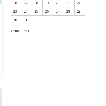
16
17
18
19
20
21
22
23
24
25
26
27
28
29
30
31
« Νοέ
Ιαν »