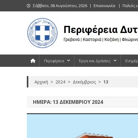
Skip
Σάββατο, 08 Αυγούστου, 2026
Επικοινωνία
Παλιός 
to
content
Περιφέρεια Δυτικής Μακεδονίας
Γρεβενά | Καστοριά | Κοζάνη | Φλώρινα
Περιφέρεια
Έργα και Δράσεις
Ενημέ
Αρχική
>
2024
>
Δεκέμβριος
>
13
ΗΜΈΡΑ:
13 ΔΕΚΕΜΒΡΊΟΥ 2024