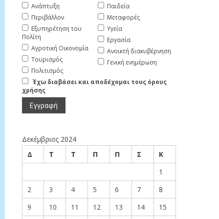
Ανάπτυξη
Παιδεία
Περιβάλλον
Μεταφορές
Εξυπηρέτηση του
Υγεία
Πολίτη
Εργασία
Αγροτική Οικονομία
Ανοικτή διακυβέρνηση
Τουρισμός
Γενική ενημέρωση
Πολιτισμός
Έχω διαβάσει και αποδέχομαι τους όρους
χρήσης
Δεκέμβριος 2024
Δ
Τ
Τ
Π
Π
Σ
Κ
1
2
3
4
5
6
7
8
9
10
11
12
13
14
15