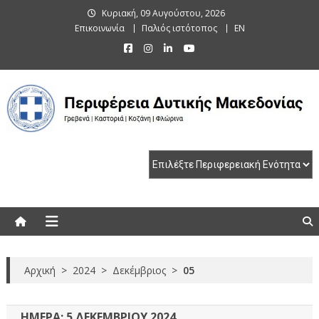
Skip
Κυριακή, 09 Αυγούστου, 2026
to
Επικοινωνία
Παλιός ιστότοπος
EN
content
Περιφέρεια Δυτικής Μακεδονίας
Γρεβενά | Καστοριά | Κοζάνη | Φλώρινα
Αρχική
>
2024
>
Δεκέμβριος
>
05
ΗΜΈΡΑ:
5 ΔΕΚΕΜΒΡΊΟΥ 2024