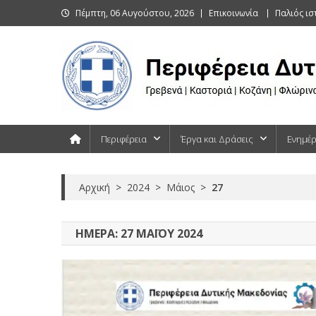
Skip
Πέμπτη, 06 Αυγούστου, 2026
Επικοινωνία
Παλιός ι
to
content
Περιφέρεια Δυτικής Μακεδονίας
Γρεβενά | Καστοριά | Κοζάνη | Φλώρινα
Περιφέρεια
Έργα και Δράσεις
Ενημέ
Αρχική
>
2024
>
Μάιος
>
27
ΗΜΈΡΑ:
27 ΜΑΪ́ΟΥ 2024