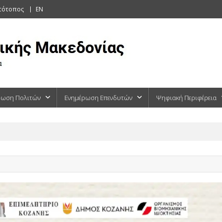
στότοπος
EN
ρωση Πολιτών
Ενημέρωση Επενδυτών
Ψηφιακή Περιφέρεια