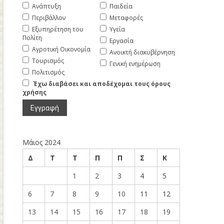
Ανάπτυξη
Παιδεία
Περιβάλλον
Μεταφορές
Εξυπηρέτηση του
Υγεία
Πολίτη
Εργασία
Αγροτική Οικονομία
Ανοικτή διακυβέρνηση
Τουρισμός
Γενική ενημέρωση
Πολιτισμός
Έχω διαβάσει και αποδέχομαι τους όρους
χρήσης
Μάιος 2024
Δ
Τ
Τ
Π
Π
Σ
Κ
1
2
3
4
5
6
7
8
9
10
11
12
13
14
15
16
17
18
19