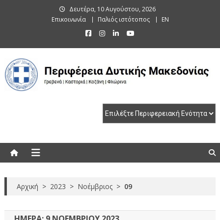
Skip
Δευτέρα, 10 Αυγούστου, 2026
to
Επικοινωνία
Παλιός ιστότοπος
EN
content
Περιφέρεια Δυτικής Μακεδονίας
Γρεβενά | Καστοριά | Κοζάνη | Φλώρινα
Αρχική
>
2023
>
Νοέμβριος
>
09
ΗΜΈΡΑ:
9 ΝΟΕΜΒΡΊΟΥ 2023