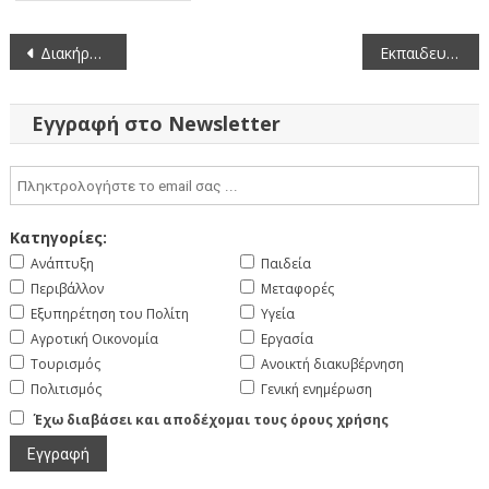
Πλοήγηση
Διακήρυξη δημοπρασίας για την παραχώρηση κατά χρήση ακινήτου έκτασης 21.897,37 τ.μ. στο αγρόκτημα Μεσοποταμίας, νομού Καστοριάς
Εκπαιδευτική ενημέρωση για τις Ανανεώσιμες Πηγές Ενέργειας στο 1ο Επαγγελματικό Λύκειο (ΕΠΑΛ) Κοζάνης και στο 6ο Γυμνάσιο Κοζάνης την Πέμπτη 7.4.2017
άρθρων
Εγγραφή στο Newsletter
Κατηγορίες:
Ανάπτυξη
Παιδεία
Περιβάλλον
Μεταφορές
Εξυπηρέτηση του Πολίτη
Υγεία
Αγροτική Οικονομία
Εργασία
Τουρισμός
Ανοικτή διακυβέρνηση
Πολιτισμός
Γενική ενημέρωση
Έχω διαβάσει και αποδέχομαι τους όρους χρήσης