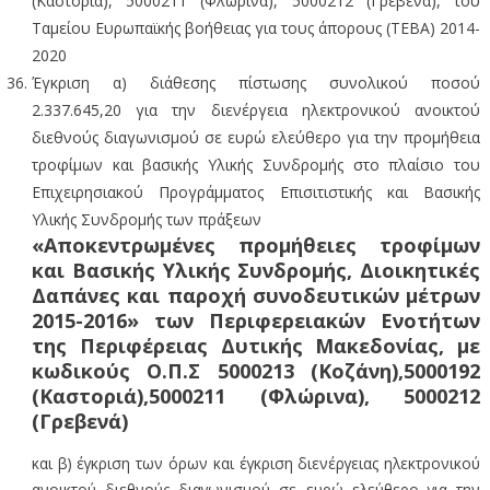
(Καστοριά), 5000211 (Φλώρινα), 5000212 (Γρεβενά), του
Ταμείου Ευρωπαϊκής βοήθειας για τους άπορους (ΤΕΒΑ) 2014-
2020
Έγκριση α) διάθεσης πίστωσης συνολικού ποσού
2.337.645,20 για την διενέργεια ηλεκτρονικού ανοικτού
διεθνούς διαγωνισμού σε ευρώ ελεύθερο για την προμήθεια
τροφίμων και βασικής Υλικής Συνδρομής στο πλαίσιο του
Επιχειρησιακού Προγράμματος Επισιτιστικής και Βασικής
Υλικής Συνδρομής των πράξεων
«Αποκεντρωμένες προμήθειες τροφίμων
και Βασικής Υλικής Συνδρομής, Διοικητικές
Δαπάνες και παροχή συνοδευτικών μέτρων
2015-2016» των Περιφερειακών Ενοτήτων
της Περιφέρειας Δυτικής Μακεδονίας, με
κωδικούς Ο.Π.Σ 5000213 (Κοζάνη),5000192
(Καστοριά),5000211 (Φλώρινα), 5000212
(Γρεβενά)
και β) έγκριση των όρων και έγκριση διενέργειας ηλεκτρονικού
ανοικτού διεθνούς διαγωνισμού σε ευρώ ελεύθερο για την