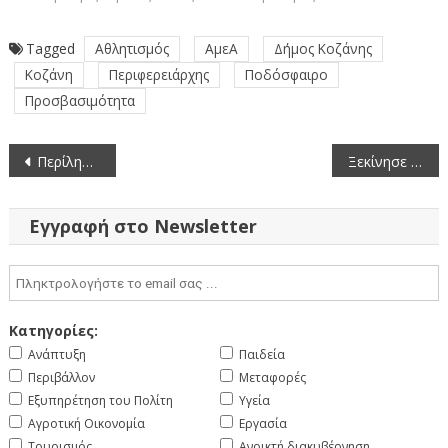
Tagged
Αθλητισμός
ΑμεΑ
Δήμος Κοζάνης
Κοζάνη
Περιφερειάρχης
Ποδόσφαιρο
Προσβασιμότητα
Πλοήγηση
Περίληψη Διακήρυξης Ηλεκτρονικού Διαγωνισμού του Έργου: «Αίθουσα Πολλαπλών Χρήσεων Διοικητηρίου Καστοριάς»
Ξεκίνησε η τοποθέτηση των ποτιστρών στον ορεινό όγκο των Γρεβενών
άρθρων
Εγγραφή στο Newsletter
Κατηγορίες:
Ανάπτυξη
Παιδεία
Περιβάλλον
Μεταφορές
Εξυπηρέτηση του Πολίτη
Υγεία
Αγροτική Οικονομία
Εργασία
Τουρισμός
Ανοικτή διακυβέρνηση