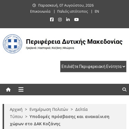
Skip
Παρασκευή, 07 Αυγούστου, 2026
to
Επικοινωνία
Παλιός ιστότοπος
EN
content
Περιφέρεια Δυτικής Μακεδονίας
Γρεβενά | Καστοριά | Κοζάνη | Φλώρινα
Αρχική
>
Ενημέρωση Πολιτών
>
Δελτία
Τύπου
>
Υποδομές πρόσβασης και ανακαίνιση
χώρων στο ΔΑΚ Κοζάνης