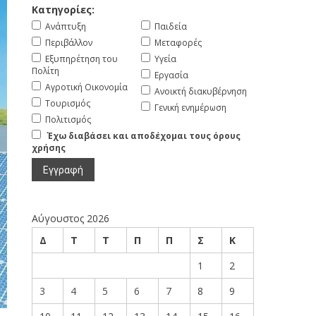
Κατηγορίες:
Ανάπτυξη
Παιδεία
Περιβάλλον
Μεταφορές
Εξυπηρέτηση του
Υγεία
Πολίτη
Εργασία
Αγροτική Οικονομία
Ανοικτή διακυβέρνηση
Τουρισμός
Γενική ενημέρωση
Πολιτισμός
Έχω διαβάσει και αποδέχομαι τους όρους
χρήσης
Αύγουστος 2026
Δ
Τ
Τ
Π
Π
Σ
Κ
1
2
3
4
5
6
7
8
9