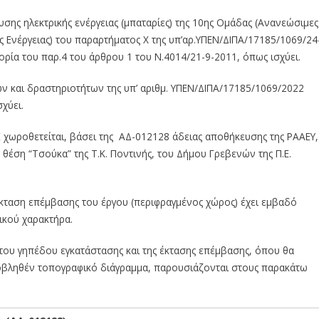
σης ηλεκτρικής ενέργειας (μπαταρίες) της 10ης Ομάδας (Ανανεώσιμες
 Ενέργειας) του παραρτήματος Χ της υπ’αρ.ΥΠΕΝ/ΔΙΠΑ/17185/1069/24
ορία του παρ.4 του άρθρου 1 του Ν.4014/21-9-2011, όπως ισχύει.
ν και δραστηριοτήτων της υπ’ αριθμ. ΥΠΕΝ/ΔΙΠΑ/17185/1069/2022
χύει.
 χωροθετείται, βάσει της ΑΔ-012128 άδειας αποθήκευσης της ΡΑΑΕΥ,
η θέση “Τσούκα” της Τ.Κ. Ποντινής, του Δήμου Γρεβενών της Π.Ε.
κταση επέμβασης του έργου (περιφραγμένος χώρος) έχει εμβαδό
ικού χαρακτήρα.
 του γηπέδου εγκατάστασης και της έκτασης επέμβασης, όπου θα
οβληθέν τοπογραφικό διάγραμμα, παρουσιάζονται στους παρακάτω