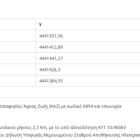
Υ
4441351,56
4441412,89
4441441,27
4441426,3
4441384,55
Καταφυγίου Άγριας Ζωής (ΚΑΖ) με κωδικό Κ894 και επωνυμία
ολικού μήκους 2,3 Κm, με το υπό αδειοδότηση ΚΥΤ 33/400kV
ργου Δήλωση Υπαγωγής Μεμονωμένου Σταθμού Αποθήκευσης Ηλεκτρικ