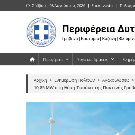
Skip
Σάββατο, 08 Αυγούστου, 2026
Επικοινωνία
Παλιός 
to
content
Περιφέρεια Δυτικής Μακεδονίας
Γρεβενά | Καστοριά | Κοζάνη | Φλώρινα
Περιφέρεια
Έργα και Δράσεις
Ενημέ
Αρχική
>
Ενημέρωση Πολιτών
>
Ανακοινώσεις
>
10,85 MW στη θέση Τσούκα της Ποντινής Γρεβ