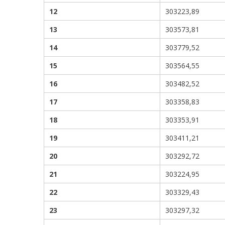
12
303223,89
13
303573,81
14
303779,52
15
303564,55
16
303482,52
17
303358,83
18
303353,91
19
303411,21
20
303292,72
21
303224,95
22
303329,43
23
303297,32