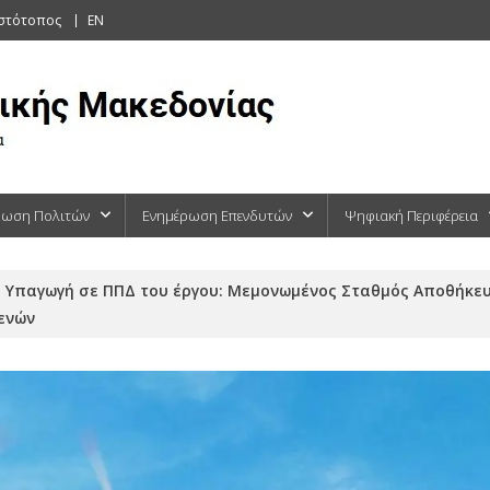
ιστότοπος
EN
ρωση Πολιτών
Ενημέρωση Επενδυτών
Ψηφιακή Περιφέρεια
Υπαγωγή σε ΠΠΔ του έργου: Μεμονωμένος Σταθμός Αποθήκευ
ενών