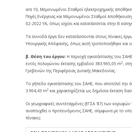
α/α 10, Μεμονωμένοι Σταθμοί ηλεκτροχημικής αποθήκευ
Πηγές Ενέργειας και Μεμονωμένοι Σταθμοί Αποθήκευσης
02-2022 ΥΑ, όπως ισχύει και κατατάσσεται στην Β κατηγ
Τα συνοδά έργα δεν κατατάσσονται στους πίνακες έργω
Υπουργικής Απόφασης, όπως αυτή τροποποιήθηκε και ισ
β. Θέση του έργου:
Η περιοχή εγκατάστασης του ΣΑΗΕ
2
εντός πολυγώνου έκτασης εμβαδού 383.965,05 m
, στ
Γρεβενών της Περιφέρειας Δυτικής Μακεδονίας.
To γήπεδο εγκατάστασης του ΣΑΗΕ, που αποτελεί την έ
2
3.904,43 m
και χαρακτηρίζεται ως δημόσια έκταση δασ
Οι γεωγραφικές συντεταγμένες (ΕΓΣΑ ’87) των κορυφών
αναπτυχθεί ο προτεινόμενος ΣΑΗΕ, σύμφωνα με το υπ
πίνακες: