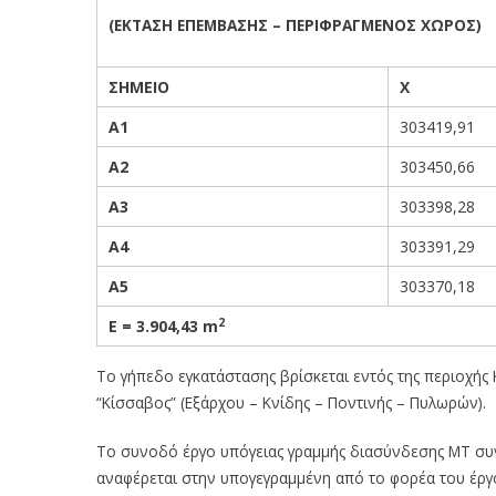
(ΕΚΤΑΣΗ ΕΠΕΜΒΑΣΗΣ – ΠΕΡΙΦΡΑΓΜΕΝΟΣ ΧΩΡΟΣ)
ΣΗΜΕΙΟ
Χ
Α1
303419,91
Α2
303450,66
Α3
303398,28
Α4
303391,29
Α5
303370,18
2
Ε = 3.904,43
m
Το γήπεδο εγκατάστασης βρίσκεται εντός της περιοχής 
“Κίσσαβος” (Εξάρχου – Κνίδης – Ποντινής – Πυλωρών).
Το συνοδό έργο υπόγειας γραμμής διασύνδεσης ΜΤ συν
αναφέρεται στην υπογεγραμμένη από το φορέα του έ