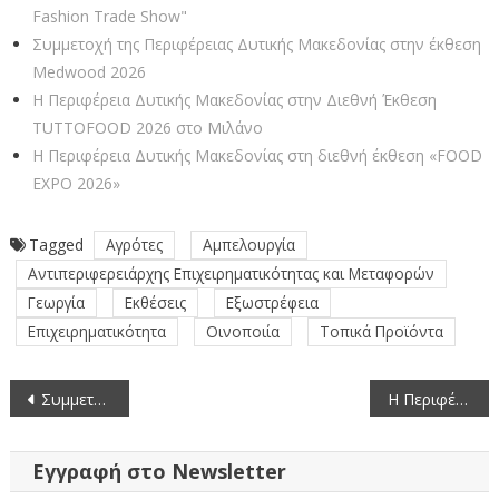
Fashion Trade Show"
Συμμετοχή της Περιφέρειας Δυτικής Μακεδονίας στην έκθεση
Medwood 2026
Η Περιφέρεια Δυτικής Μακεδονίας στην Διεθνή Έκθεση
TUTTOFOOD 2026 στο Μιλάνο
Η Περιφέρεια Δυτικής Μακεδονίας στη διεθνή έκθεση «FOOD
EXPO 2026»
Tagged
Αγρότες
Αμπελουργία
Αντιπεριφερειάρχης Επιχειρηματικότητας και Μεταφορών
Γεωργία
Εκθέσεις
Εξωστρέφεια
Επιχειρηματικότητα
Οινοποιία
Τοπικά Προϊόντα
Πλοήγηση
Συμμετοχή της Περιφέρειας Δυτικής Μακεδονίας στην 31η AGROTICA
Η Περιφέρεια Δυτικής Μακεδονίας στη διεθνή έκθεση «FOOD EXPO 2026»
άρθρων
Εγγραφή στο Newsletter