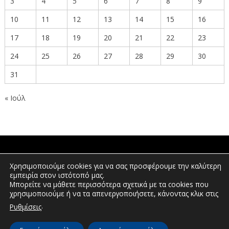
3
4
5
6
7
8
9
10
11
12
13
14
15
16
17
18
19
20
21
22
23
24
25
26
27
28
29
30
31
« Ιούλ
ΠΟΛΙΤΕΣ
Χρησιμοποιούμε cookies για να σας προσφέρουμε την καλύτερη
εμπειρία στον ιστότοπό μας.
Μπορείτε να μάθετε περισσότερα σχετικά με τα cookies που
χρησιμοποιούμε ή να τα απενεργοποιήσετε, κάνοντας κλικ στις
ΕΠΕΝΔΥΤΕΣ
.
Ρυθμίσεις