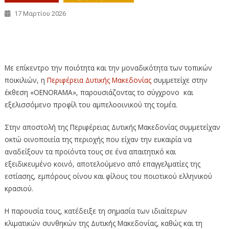
17 Μαρτίου 2026
Συμμετοχή της Περιφέρειας Δυτικής Μακεδονίας στην
έκθεση «OENORAMA»
Με επίκεντρο την ποιότητα και την μοναδικότητα των τοπικών
ποικιλιών, η
Περιφέρεια Δυτικής Μακεδονίας
συμμετείχε στην
έκθεση «OENORAMA», παρουσιάζοντας το σύγχρονο και
εξελισσόμενο προφίλ του αμπελοοινικού της τομέα.
Στην αποστολή της Περιφέρειας Δυτικής Μακεδονίας συμμετείχαν
οκτώ οινοποιεία της περιοχής που είχαν την ευκαιρία να
αναδείξουν τα προϊόντα τους σε ένα απαιτητικό και
εξειδικευμένο κοινό, αποτελούμενο από επαγγελματίες της
εστίασης, εμπόρους οίνου και φίλους του ποιοτικού ελληνικού
κρασιού.
Η παρουσία τους, κατέδειξε τη σημασία των ιδιαίτερων
κλιματικών συνθηκών της Δυτικής Μακεδονίας, καθώς και τη