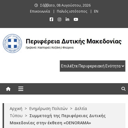
Skip
Σάββατο, 08 Αυγούστου, 2026
to
Επικοινωνία
Παλιός ιστότοπος
EN
content
Περιφέρεια Δυτικής Μακεδονίας
Γρεβενά | Καστοριά | Κοζάνη | Φλώρινα
Αρχική
>
Ενημέρωση Πολιτών
>
Δελτία
Τύπου
>
Συμμετοχή της Περιφέρειας Δυτικής
Μακεδονίας στην έκθεση «OENORAMA»