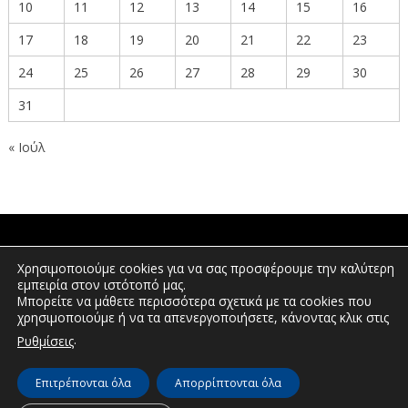
10
11
12
13
14
15
16
17
18
19
20
21
22
23
24
25
26
27
28
29
30
31
« Ιούλ
ΠΟΛΙΤΕΣ
Χρησιμοποιούμε cookies για να σας προσφέρουμε την καλύτερη
εμπειρία στον ιστότοπό μας.
Μπορείτε να μάθετε περισσότερα σχετικά με τα cookies που
χρησιμοποιούμε ή να τα απενεργοποιήσετε, κάνοντας κλικ στις
ΕΠΕΝΔΥΤΕΣ
.
Ρυθμίσεις
Επιτρέπονται όλα
Απορρίπτονται όλα
© Διεύθυνση Διαφάνειας & Ηλεκτρονικής Διακυβέρνησης | Περιφέρεια