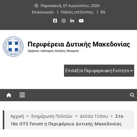
Skip
Παρασκευή, 07 Αυγούστου, 2026
to
Επικοινωνία
Παλιός ιστότοπος
EN
content
Περιφέρεια Δυτικής Μακεδονίας
Γρεβενά | Καστοριά | Κοζάνη | Φλώρινα
Αρχική
>
Ενημέρωση Πολιτών
>
Δελτία Τύπου
>
Στο
16ο OTS forum η Περιφέρεια Δυτικής Μακεδονίας