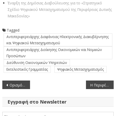
Έναρξη της Δημόσιας Διαβούλευσης για το «Στρατηγικό
Σχέδιο Ψηφιακού Μετασχηματισμού της Περιφέρειας Δυτικής
Μακεδονίας»
Tagged
Αντιπεριφερειάρχης Διαφάνειας Ηλεκτρονικής Διακυβέρνησης
και Ψηφιακού Μετασχηματισμού
Αντιπεριφερειάρχης Διοίκησης Οικονομικών και Νομικών
Προσώπων
Διεύθυνση Οικονομικών Υπηρεσιών
Εκτελεστικός Γραμματέας
Ψηφιακός Μετασχηματισμός
Πλοήγηση
Ορισμός Αναπληρωτή Περιφερειάρχη στην Περιφέρεια Δυτικής Μακεδονίας
Η Περιφέρεια Δυτικής Μακεδονίας στην 39η Διεθνή Τουριστική Έκθεση PHILOXENIA 2024
άρθρων
Εγγραφή στο Newsletter