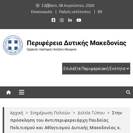
Skip
Σάββατο, 08 Αυγούστου, 2026
to
Επικοινωνία
Παλιός ιστότοπος
EN
content
Περιφέρεια Δυτικής Μακεδονίας
Γρεβενά | Καστοριά | Κοζάνη | Φλώρινα
Αρχική
>
Ενημέρωση Πολιτών
>
Δελτία Τύπου
>
Στην
πρόσκληση του Αντιπεριφερειάρχη Παιδείας
Πολιτισμού και Αθλητισμού Δυτικής Μακεδονίας κ.