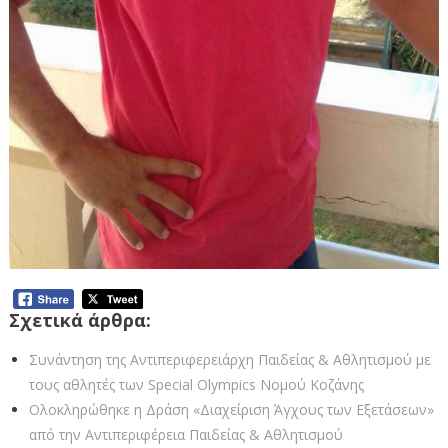
Σχετικά άρθρα:
Συνάντηση της Αντιπεριφερειάρχη Παιδείας & Αθλητισμού με
τους αθλητές των Special Olympics Νομού Κοζάνης
Ολοκληρώθηκε η Δράση «Διαχείριση Άγχους των Εξετάσεων»
από την Αντιπεριφέρεια Παιδείας & Αθλητισμού