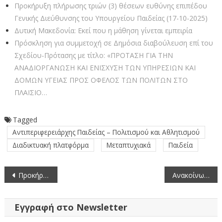
Προκήρυξη πλήρωσης τριών (3) θέσεων ευθύνης επιπέδου
Γενικής Διεύθυνσης του Υπουργείου Παιδείας (17-10-2025)
Δυτική Μακεδονία: Εκεί που η μάθηση γίνεται εμπειρία
Πρόσκληση για συμμετοχή σε Δημόσια διαβούλευση επί του
Σχεδίου-Πρότασης με τίτλο: «ΠΡΟΤΑΣΗ ΓΙΑ ΤΗΝ
ΑΝΑΔΙΟΡΓΑΝΩΣΗ ΚΑΙ ΕΝΙΣΧΥΣΗ ΤΩΝ ΥΠΗΡΕΣΙΩΝ ΚΑΙ
ΔΟΜΩΝ ΥΓΕΙΑΣ ΠΡΟΣ ΟΦΕΛΟΣ ΤΩΝ ΠΟΛΙΤΩΝ ΣΤΟ
ΠΛΑΙΣΙΟ…
Tagged
Αντιπεριφερειάρχης Παιδείας – Πολιτισμού και Αθλητισμού
Διαδικτυακή πλατφόρμα
Μεταπτυχιακά
Παιδεία
Πλοήγηση
Προκήρυξη θέσης σε Κοινοπραξία Innovative Medicines Initiative 2 (IMI2 JU) (3-9-2018) – Παράταση προθεσμίας υποβολής αιτήσεων
Ανακοίνωση της Διεύθυνσης Κτηνιατρικής της ΠΔΜ για τα εξωτικά νοσήματα
άρθρων
Εγγραφή στο Newsletter