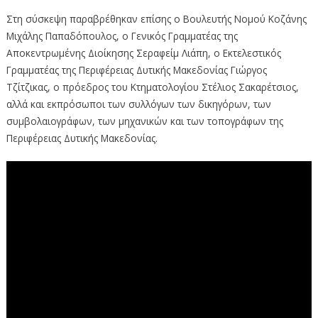
Στη σύσκεψη παραβρέθηκαν επίσης ο Βουλευτής Νομού Κοζάνης
Μιχάλης Παπαδόπουλος, ο Γενικός Γραμματέας της
Αποκεντρωμένης Διοίκησης Σεραφείμ Λιάπη, ο Εκτελεστικός
Γραμματέας της Περιφέρειας Δυτικής Μακεδονίας Γιώργος
Τζίτζικας, ο πρόεδρος του Κτηματολογίου Στέλιος Σακαρέτσιος,
αλλά και εκπρόσωποι των συλλόγων των δικηγόρων, των
συμβολαιογράφων, των μηχανικών και των τοπογράφων της
Περιφέρειας Δυτικής Μακεδονίας.