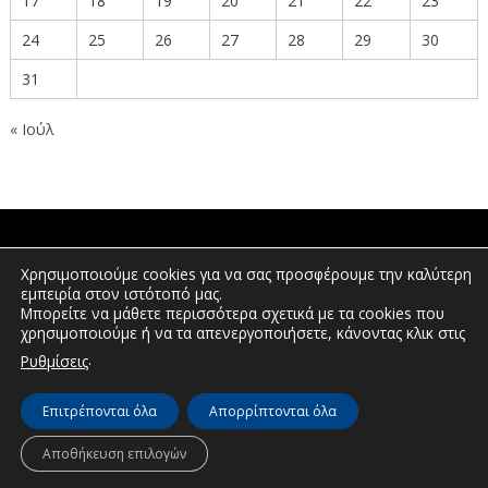
17
18
19
20
21
22
23
24
25
26
27
28
29
30
31
« Ιούλ
ΠΟΛΙΤΕΣ
Χρησιμοποιούμε cookies για να σας προσφέρουμε την καλύτερη
εμπειρία στον ιστότοπό μας.
Μπορείτε να μάθετε περισσότερα σχετικά με τα cookies που
χρησιμοποιούμε ή να τα απενεργοποιήσετε, κάνοντας κλικ στις
ΕΠΕΝΔΥΤΕΣ
.
Ρυθμίσεις
Επιτρέπονται όλα
Απορρίπτονται όλα
© Διεύθυνση Διαφάνειας & Ηλεκτρονικής Διακυβέρνησης | Περιφέρεια
Δυτικής Μακεδονίας | 2026
Αποθήκευση επιλογών
Πλοήγηση
Δήλωση προσβασιμότητας
Πολιτική Απορρήτου