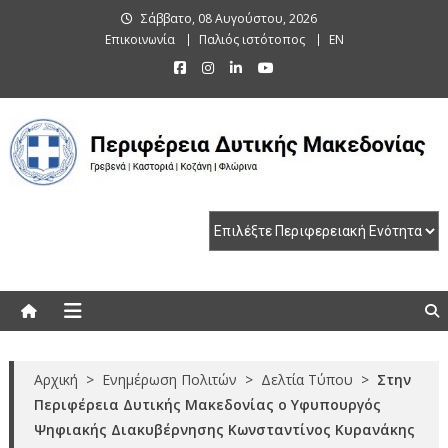
Skip
Σάββατο, 08 Αυγούστου, 2026
to
Επικοινωνία
Παλιός ιστότοπος
EN
content
Περιφέρεια Δυτικής Μακεδονίας
Γρεβενά | Καστοριά | Κοζάνη | Φλώρινα
Αρχική
>
Ενημέρωση Πολιτών
>
Δελτία Τύπου
>
Στην
Περιφέρεια Δυτικής Μακεδονίας ο Υφυπουργός
Ψηφιακής Διακυβέρνησης Κωνσταντίνος Κυρανάκης