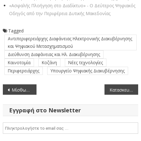
«Ασφαλής Πλοήγηση στο Διαδίκτυο» - Ο Δεύτερος Ψηφιακός
Οδηγός από την Περιφέρεια Δυτικής Μακεδονίας
Tagged
Αντιπεριφερειάρχης Διαφάνειας Ηλεκτρονικής Διακυβέρνησης
και Ψηφιακού Μετασχηματισμού
Διεύθυνση Διαφάνειας και Ηλ. Διακυβέρνησης
Καινοτομία
Κοζάνη
Νέες τεχνολογίες
Περιφερειάρχης
Υπουργείο Ψηφιακής Διακυβέρνησης
Πλοήγηση
Μίσθωση Μηχανημάτων για τον καθαρισμό υδατορεμάτων στην Π.Ε. Φλώρινας
Κατασκευή και λειτουργία Αιολικού Σταθμού Παραγωγής Ηλεκτρικής Ενέργειας (ΑΣΠΗΕ) ισχύος 60MW στη θέση “Αγνάντια – Τσούκκα – Λιβάδια”
άρθρων
Εγγραφή στο Newsletter