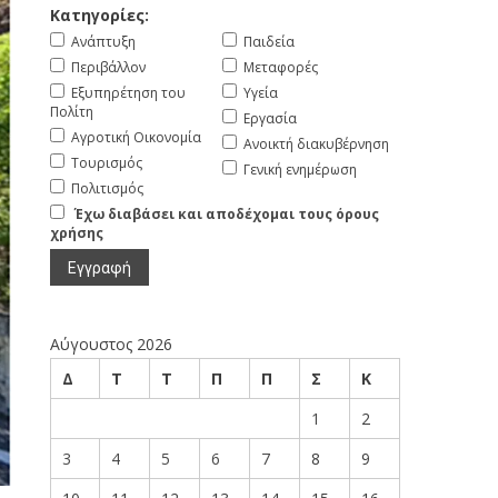
Κατηγορίες:
Ανάπτυξη
Παιδεία
Περιβάλλον
Μεταφορές
Εξυπηρέτηση του
Υγεία
Πολίτη
Εργασία
Αγροτική Οικονομία
Ανοικτή διακυβέρνηση
Τουρισμός
Γενική ενημέρωση
Πολιτισμός
Έχω διαβάσει και αποδέχομαι τους όρους
χρήσης
Αύγουστος 2026
Δ
Τ
Τ
Π
Π
Σ
Κ
1
2
3
4
5
6
7
8
9