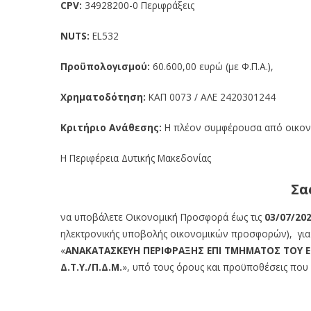
CPV:
34928200-0 Περιφράξεις
NUTS:
EL532
Προϋπολογισμού:
60.600,00 ευρώ (με Φ.Π.Α.),
Χρηματοδότηση:
ΚΑΠ 0073 / ΑΛΕ 2420301244
Κριτήριο Ανάθεσης:
Η πλέον συμφέρουσα από οικον
Η Περιφέρεια Δυτικής Μακεδονίας
Σα
να υποβάλετε Οικονομική Προσφορά έως τις
03/07/20
ηλεκτρονικής υποβολής οικονομικών προσφορών), για τ
«
ΑΝΑΚΑΤΑΣΚΕΥΗ ΠΕΡΙΦΡΑΞΗΣ ΕΠΙ ΤΜΗΜΑΤΟΣ ΤΟΥ Ε.
Δ.Τ.Υ./Π.Δ.Μ.
», υπό τους όρους και προϋποθέσεις που