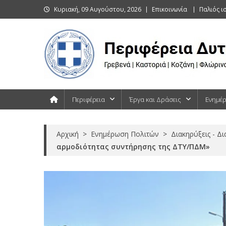
Skip
Κυριακή, 09 Αυγούστου, 2026
Επικοινωνία
Παλιός ι
to
content
Περιφέρεια Δυτικής Μακεδονίας
Γρεβενά | Καστοριά | Κοζάνη | Φλώρινα
Περιφέρεια
Έργα και Δράσεις
Ενημέ
Αρχική
>
Ενημέρωση Πολιτών
>
Διακηρύξεις - Δ
αρμοδιότητας συντήρησης της ΔΤΥ/ΠΔΜ»