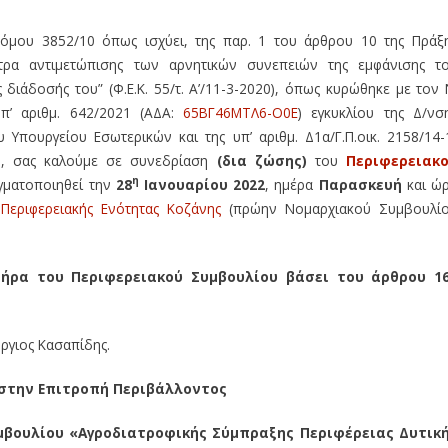
όμου 3852/10 όπως ισχύει, της παρ. 1 του άρθρου 10 της Πράξ
έτρα αντιμετώπισης των αρνητικών συνεπειών της εμφάνισης τ
διάδοσής του” (Φ.Ε.Κ. 55/τ. Α’/11-3-2020), όπως κυρώθηκε με τον 
 υπ’ αριθμ. 642/2021 (ΑΔΑ:
65ΒΓ46ΜΤΛ6-Ο0Ε
) εγκυκλίου της Δ/νσ
Υπουργείου Εσωτερικών και της υπ’ αριθμ. Δ1α/Γ.Π.οικ. 2158/14-
Α), σας καλούμε σε συνεδρίαση
(δια ζώσης)
του
Περιφερειακ
η
αγματοποιηθεί την
28
Ιανουαρίου 2022
, ημέρα
Παρασκευή
και ώ
ς
Περιφερειακής Ενότητας Κοζάνης
(πρώην Νομαρχιακού Συμβουλί
ρα του Περιφερειακού Συμβουλίου βάσει του άρθρου 1
ώργιος Κασαπίδης.
 στην Επιτροπή Περιβάλλοντος
μβουλίου «Αγροδιατροφικής Σύμπραξης Περιφέρειας Δυτικ