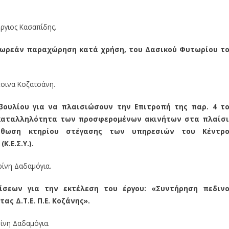
ώργιος Κασαπίδης.
 δωρεάν παραχώρηση κατά χρήση, του Δασικού Φυτωρίου τ
σποινα Κοζατσάνη.
βουλίου για να πλαισιώσουν την Επιτροπή της παρ. 4 τ
ν καταλληλότητα των προσφερομένων ακινήτων στα πλαίσ
ίσθωση κτηρίου στέγασης των υπηρεσιών του Κέντρ
.Ε.Σ.Υ.).
ερίνη Δαδαμόγια.
σεων για την εκτέλεση του έργου: «Συντήρηση πεδιν
ς Δ.Τ.Ε. Π.Ε. Κοζάνης».
ρίνη Δαδαμόγια.