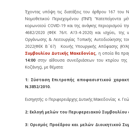
Έχοντας υπόψη τις διατάξεις του άρθρου 167 του Ν
Νομοθετικού Περιεχομένου (ΠΝΠ) “Κατεπείγοντα μ
κορωνοϊού COVID-19 και της ανάγκης περιορισμού της 
4682/2020 (ΦΕΚ 76/τ. Α’/3-4-2020) και ισχύει, της
Οργάνωσης & Λειτουργίας Τοπικής Αυτοδιοίκησης του 
2022(ΦΕΚ Β΄ 67) Κοινής Υπουργικής Απόφασης (ΚΥ
Συμβουλίου Δυτικής Μακεδονίας
, η οποία θα πρ
14:00
στην αίθουσα συνεδριάσεων του κτιρίου τη
Κοζάνης), με θέματα:
1:
Σύσταση Επιτροπής αποφασιστικού χαρακτή
Ν.3852/2010.
Εισηγητής: ο Περιφερειάρχης Δυτικής Μακεδονίας κ. Γε
2:
Εκλογή μελών του Περιφερειακού Συμβουλίου
3:
Ορισμός Προέδρου και μελών Διοικητικού Συ