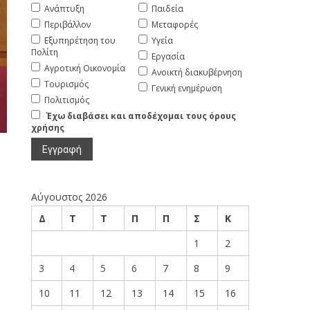
Ανάπτυξη
Παιδεία
Περιβάλλον
Μεταφορές
Εξυπηρέτηση του
Υγεία
Πολίτη
Εργασία
Αγροτική Οικονομία
Ανοικτή διακυβέρνηση
Τουρισμός
Γενική ενημέρωση
Πολιτισμός
Έχω διαβάσει και αποδέχομαι τους όρους
χρήσης
Αύγουστος 2026
Δ
Τ
Τ
Π
Π
Σ
Κ
1
2
3
4
5
6
7
8
9
10
11
12
13
14
15
16