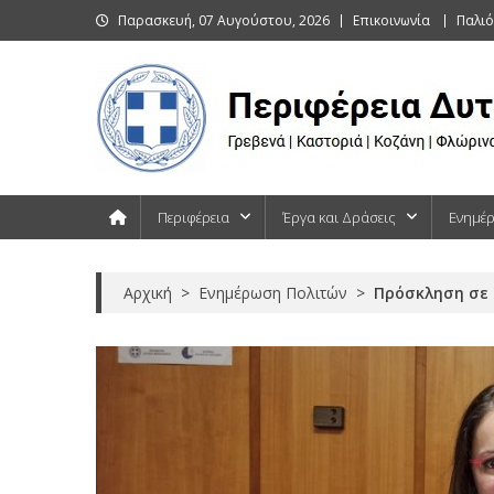
Skip
Παρασκευή, 07 Αυγούστου, 2026
Επικοινωνία
Παλιό
to
content
Περιφέρεια Δυτικής Μακεδονίας
Γρεβενά | Καστοριά | Κοζάνη | Φλώρινα
Περιφέρεια
Έργα και Δράσεις
Ενημέ
Αρχική
>
Ενημέρωση Πολιτών
>
Πρόσκληση σε 