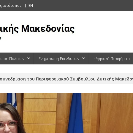
ς ιστότοπος
EN
ρωση Πολιτών
Ενημέρωση Επενδυτών
Ψηφιακή Περιφέρεια
συνεδρίαση του Περιφερειακού Συμβουλίου Δυτικής Μακεδονί