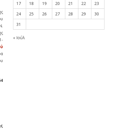
17
18
19
20
21
22
23
ης
24
25
26
27
28
29
30
ου
31
Ν.
ης
« Ιούλ
1-
ού
ρα
ου
64
ής