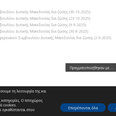
ουλίου Δυτικής Μακεδονίας δια ζώσης (30-10-2025)
ουλίου Δυτικής Μακεδονίας δια ζώσης (23-10-2025)
ουλίου Δυτικής Μακεδονίας δια ζώσης (9-9-2025)
ουλίου Δυτικής Μακεδονίας δια ζώσης (30-8-2025)
ερειακού Συμβουλίου Δυτικής Μακεδονίας δια ζώσης (2-9-2025)
Πραγματοποιήθηκαν με επιτυχία τέσσερις ημερίδες με θέμα: “Η ένταξη της Αθλητικής Παιδείας στα Εργαστήρια Δεξιοτήτων”
ουμε τη λειτουργία της και
 κατηγορίες. Ο Ιστοχώρος
ά cookies.
Επιτρέπονται όλα
s εγκαθίστανται στον