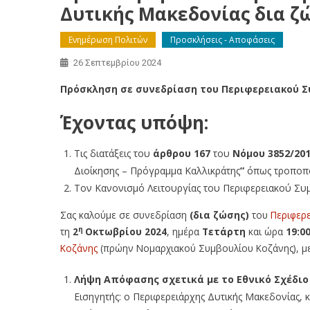
Δυτικής Μακεδονίας δια ζώ
Ενημέρωση Πολιτών
Προσκλήσεις - Αποφάσεις
26 Σεπτεμβρίου 2024
Πρόσκληση σε συνεδρίαση του Περιφερειακού Συ
Έχοντας υπόψη:
Tις διατάξεις του
άρθρου 167
του
Νόμου 3852/201
Διοίκησης – Πρόγραμμα Καλλικράτης
”
όπως τροποπο
Tον Κανονισμό Λειτουργίας του Περιφερειακού Συ
Σας καλούμε σε συνεδρίαση
(δια ζώσης)
του
Περιφερ
η
τη
2
Οκτωβρίου 2024
, ημέρα
Τετάρτη
και ώρα
19:0
Κοζάνης
(πρώην Νομαρχιακού Συμβουλίου Κοζάνης), με
Λήψη Απόφασης σχετικά με το Εθνικό Σχέδιο γ
Εισηγητής: ο Περιφερειάρχης Δυτικής Μακεδονίας, κ