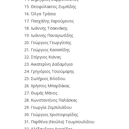
Θεοφύλακτος Ζυμπίδης
Όλγα Τράσια
Πασχάλης Χαρούμενος
Ιωάννης Τσακνάκης
Ιωάννης Παναγιωτίδης
Γεώργιος Γεωργίτσης
Γεώργιος Κασαπίδης
Στέργιος Κιάνας
Αικατερίνη Δαδαμόγια
Γρηγόριος Τσιούμαρης
Σωτήριος Βόσδου
Χρήστος Μπαρδάκας
Θωμάς Μάνος
Κωνσταντίνος Παλάσκας
Γεωργία Ζεμπιλιάδου
Γεώργιος Χριστοφορίδης
Παρθένα (Νούλα) Τουμπουλίδου
Αλέξανδρος Ακριτίδης