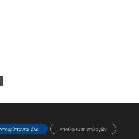
ΕΠΕΝΔΥΤΕΣ
Απορρίπτονται όλα
Αποθήκευση επιλογών