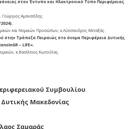
φάνειας στον Έντυπο και Ηλεκτρονικό Τύπο Περιφέρειας
. Γεώργιος Αμανατίδης.
/2024).
νομικών και Νομικών Προσώπων, κ.Λύσσανδρος Μεταξάς.
ού στην Τράπεζα Πειραιώς στο όνομα Περιφέρεια Δυτικής
enoInGR – LIFE».
νομικών, κ.Βασίλειος Κωτούλας.
Περιφερειακού Συμβουλίου
 Δυτικής Μακεδονίας
λαος Σαμαράς