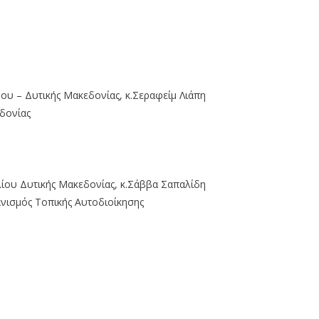
ου – Δυτικής Μακεδονίας, κ.Σεραφείμ Λιάπη
εδονίας
ου Δυτικής Μακεδονίας, κ.Σάββα Σαπαλίδη
νισμός Τοπικής Αυτοδιοίκησης
ρειακού Συμβουλίου Δυτικής Μακεδονίας δια