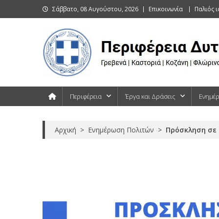
Skip
Σάββατο, 08 Αυγούστου, 2026
Επικοινωνία
Παλιός 
to
content
Περιφέρεια Δυτικής Μακεδονίας
Γρεβενά | Καστοριά | Κοζάνη | Φλώρινα
Περιφέρεια
Έργα και Δράσεις
Ενημέ
Αρχική
>
Ενημέρωση Πολιτών
>
Πρόσκληση σε 