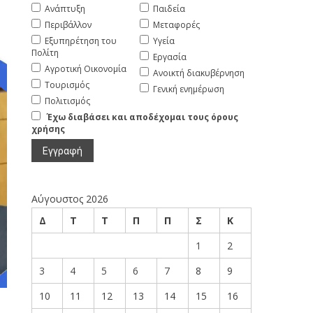
Ανάπτυξη
Παιδεία
Περιβάλλον
Μεταφορές
Εξυπηρέτηση του
Υγεία
Πολίτη
Εργασία
Αγροτική Οικονομία
Ανοικτή διακυβέρνηση
Τουρισμός
Γενική ενημέρωση
Πολιτισμός
Έχω διαβάσει και αποδέχομαι τους όρους
χρήσης
Αύγουστος 2026
Δ
Τ
Τ
Π
Π
Σ
Κ
1
2
3
4
5
6
7
8
9
10
11
12
13
14
15
16