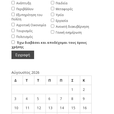
Ανάπτυξη
Παιδεία
Περιβάλλον
Μεταφορές
Εξυπηρέτηση του
Υγεία
Πολίτη
Εργασία
Αγροτική Οικονομία
Ανοικτή διακυβέρνηση
Τουρισμός
Γενική ενημέρωση
Πολιτισμός
Έχω διαβάσει και αποδέχομαι τους όρους
χρήσης
Αύγουστος 2026
Δ
Τ
Τ
Π
Π
Σ
Κ
1
2
3
4
5
6
7
8
9
10
11
12
13
14
15
16