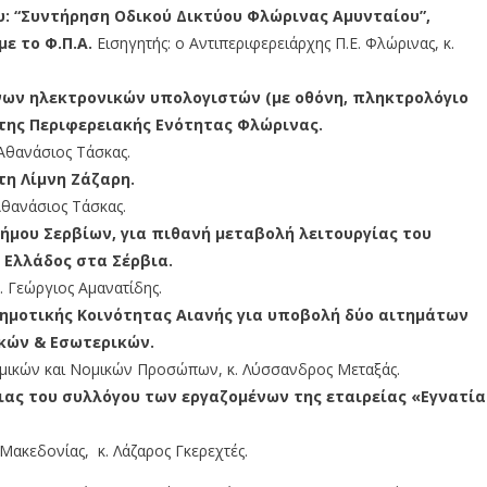
υ: “Συντήρηση Οδικού Δικτύου Φλώρινας Αμυνταίου”,
με το Φ.Π.Α.
Εισηγητής: ο Αντιπεριφερειάρχης Π.Ε. Φλώρινας, κ.
νων ηλεκτρονικών υπολογιστών (με οθόνη, πληκτρολόγιο
της Περιφερειακής Ενότητας Φλώρινας.
 Αθανάσιος Τάσκας.
η Λίμνη Ζάζαρη.
 Αθανάσιος Τάσκας.
ήμου Σερβίων, για πιθανή μεταβολή λειτουργίας του
 Ελλάδος στα Σέρβια.
. Γεώργιος Αμανατίδης.
ημοτικής Κοινότητας Αιανής για υποβολή δύο αιτημάτων
ικών & Εσωτερικών.
νομικών και Νομικών Προσώπων, κ. Λύσσανδρος Μεταξάς.
ας του συλλόγου των εργαζομένων της εταιρείας «Εγνατία
Μακεδονίας, κ. Λάζαρος Γκερεχτές.