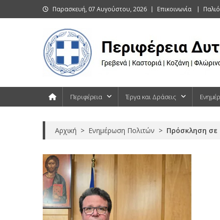
Skip
Παρασκευή, 07 Αυγούστου, 2026
Επικοινωνία
Παλιό
to
content
Περιφέρεια Δυτικής Μακεδονίας
Γρεβενά | Καστοριά | Κοζάνη | Φλώρινα
Περιφέρεια
Έργα και Δράσεις
Ενημέ
Αρχική
>
Ενημέρωση Πολιτών
>
Πρόσκληση σε 