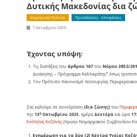
Δυτικής Μακεδονίας δια ζώ
Ενημέρωση Πολιτών
Προσκλήσεις - Αποφάσεις
7 Οκτωβρίου 2025
Πρόσκληση σε Συνεδρίαση του Περιφερειακού Συ
Έχοντας υπόψη:
Τις διατάξεις του
άρθρου 167
του
Νόμου 3852/201
Διοίκησης – Πρόγραμμα Καλλικράτης
”
όπως τροποπο
Τον Πρότυπο Κανονισμό Λειτουργίας Περιφερειακ
Σας καλούμε σε συνεδρίαση
(δια ζώσης)
του
Περιφερ
η
την
13
Οκτωβρίου 2025
, ημέρα
Δευτέρα
και ώρα
17
Ενότητας Κοζάνης
(πρώην Νομαρχιακού Συμβουλίου Κοζ
Ενημέρωση για τα δύο (2) Κέντρα Υγείας Κοζά