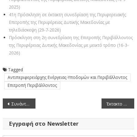
2025)
41η Πρόσκληση σε έκτακτη συνεδρίαση της Περιφερειακής
Επιτροπής της Περιφέρειας Δυτικής Μακεδονίας με
τηλεδιάσκεψη (29-7-2026)
Πρόσκληση στη 2η συνεδρίαση της Επιτροπής Περιβάλλοντος
της Περιφέρειας Δυτικής Μακεδονίας με μεικτό τρόπο (16-3-
2026)
Tagged
Αντιπεριφερειάρχης Ενέργειας-Υποδομών και Περιβάλλοντος
Επιτροπή Περιβάλλοντος
Πλοήγηση
Συνάντηση Εργασίας του Περιφερειάρχη Δυτικής Μακεδονίας για θέματα που αφορούν το Διοικητήριο της Π.Ε. Καστοριάς
Έκτακτο Δελτίο Επιδείνωσης Καιρού (3-9-2021)
άρθρων
Εγγραφή στο Newsletter