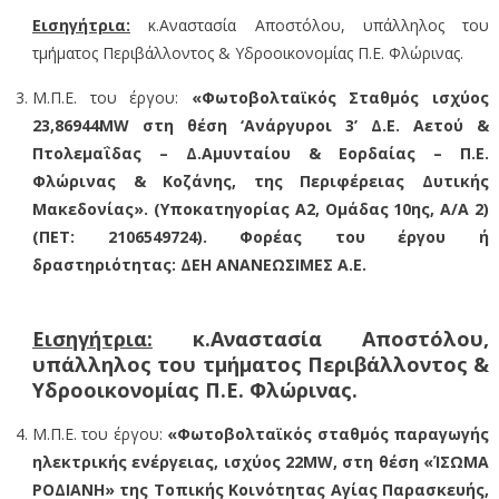
Εισηγήτρια:
κ.Αναστασία Αποστόλου, υπάλληλος του
τμήματος Περιβάλλοντος & Υδροοικονομίας Π.Ε. Φλώρινας.
Μ.Π.Ε. του έργου:
«Φωτοβολταϊκός Σταθμός ισχύος
23,86944MW στη θέση ‘Ανάργυροι 3’ Δ.Ε. Αετού &
Πτολεμαΐδας – Δ.Αμυνταίου & Εορδαίας – Π.Ε.
Φλώρινας & Κοζάνης, της Περιφέρειας Δυτικής
Μακεδονίας». (Υποκατηγορίας Α2, Ομάδας 10ης, Α/Α 2)
(ΠΕΤ: 2106549724). Φορέας του έργου ή
δραστηριότητας: ΔΕΗ ΑΝΑΝΕΩΣΙΜΕΣ Α.Ε.
Εισηγήτρια:
κ.Αναστασία Αποστόλου,
υπάλληλος του τμήματος Περιβάλλοντος &
Υδροοικονομίας Π.Ε. Φλώρινας.
Μ.Π.Ε. του έργου:
«Φωτοβολταϊκός σταθμός παραγωγής
ηλεκτρικής ενέργειας, ισχύος 22MW, στη θέση «ΊΣΩΜΑ
ΡΟΔΙΑΝΗ» της Τοπικής Κοινότητας Αγίας Παρασκευής,