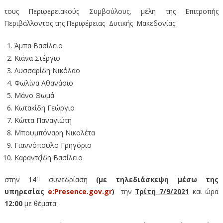
τους Περιφερειακούς Συμβούλους, μέλη της Επιτροπής
Περιβάλλοντος της Περιφέρειας Δυτικής Μακεδονίας:
Άμπα Βασίλειο
Κιάνα Στέργιο
Λυσσαρίδη Νικόλαο
Φωλίνα Αθανάσιο
Μάνο Θωμά
Κωτακίδη Γεώργιο
Κώττα Παναγιώτη
Μπουμπόναρη Νικολέτα
Γιαννόπουλο Γρηγόριο
Καραντζίδη Βασίλειο
η
στην 14
συνεδρίαση
(με τηλεδιάσκεψη
μέσω της
υπηρεσίας
e:Presence.gov.gr
)
την
Τρίτη 7/9/2021
και ώρα
12:00
με θέματα: