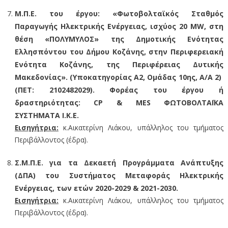
Μ.Π.Ε. του έργου: «Φωτοβολταϊκός Σταθμός
Παραγωγής Ηλεκτρικής Ενέργειας, ισχύος 20 MW, στη
θέση «ΠΟΛΥΜΥΛΟΣ» της Δημοτικής Ενότητας
Ελλησπόντου του Δήμου Κοζάνης, στην Περιφερειακή
Ενότητα Κοζάνης, της Περιφέρειας Δυτικής
Μακεδονίας». (Υποκατηγορίας Α2, Ομάδας 10ης, Α/Α 2)
(ΠΕΤ: 2102482029). Φορέας του έργου ή
δραστηριότητας: CP & MES ΦΩΤΟΒΟΛΤΑΪΚΑ
ΣΥΣΤΗΜΑΤΑ Ι.Κ.Ε.
Εισηγήτρια:
κ.Αικατερίνη Λιάκου, υπάλληλος του τμήματος
Περιβάλλοντος (έδρα).
Σ.Μ.Π.Ε. για τα Δεκαετή Προγράμματα Ανάπτυξης
(ΔΠΑ) του Συστήματος Μεταφοράς Ηλεκτρικής
Ενέργειας, των ετών 2020-2029 & 2021-2030.
Εισηγήτρια:
κ.Αικατερίνη Λιάκου, υπάλληλος του τμήματος
Περιβάλλοντος (έδρα).