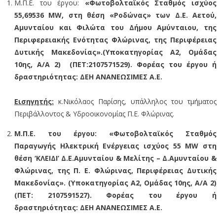
Μ.Π.Ε. του έργου:
«Φωτοβολταϊκός Σταθμός ισχύος
55,69536 MW, στη θέση «Ροδώνας» των Δ.Ε. Αετού,
Αμυνταίου και Φιλώτα του Δήμου Αμύνταιου, της
Περιφερειακής Ενότητας Φλώρινας, της Περιφέρειας
Δυτικής Μακεδονίας».(Υποκατηγορίας Α2, Ομάδας
10ης, Α/Α 2) (ΠΕΤ:2107571529). Φορέας του έργου ή
δραστηριότητας: ΔΕΗ ΑΝΑΝΕΩΣΙΜΕΣ Α.Ε.
Εισηγητής:
κ.Νικόλαος Παρίσης, υπάλληλος του τμήματος
Περιβάλλοντος & Υδροοικονομίας Π.Ε. Φλώρινας.
Μ.Π.Ε. του έργου: «Φωτοβολταϊκός Σταθμός
Παραγωγής Ηλεκτρική Ενέργειας ισχύος 55 MW στη
θέση ‘ΚΛΕΙΔΙ’ Δ.Ε.Αμυνταίου & Μελίτης – Δ.Αμυνταίου &
Φλώρινας, της Π. Ε. Φλώρινας, Περιφέρειας Δυτικής
Μακεδονίας». (Υποκατηγορίας Α2, Ομάδας 10ης, Α/Α 2)
(ΠΕΤ: 2107591527). Φορέας του έργου ή
δραστηριότητας: ΔΕΗ ΑΝΑΝΕΩΣΙΜΕΣ Α.Ε.