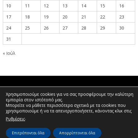
10
11
12
13
14
15
16
17
18
19
20
21
22
23
24
25
26
27
28
29
30
31
« Ιούλ
ΠΟΛΙΤΕΣ
Χρησιμοποιούμε cookies για να σας προσφέρουμε την καλύτερη
εμπειρία στον ιστότοπό μας.
Μπορείτε να μάθετε περισσότερα σχετικά με τα cookies που
χρησιμοποιούμε ή να τα απενεργοποιήσετε, κάνοντας κλικ στις
ΕΠΕΝΔΥΤΕΣ
.
Ρυθμίσεις
Επιτρέπονται όλα
Απορρίπτονται όλα
© Διεύθυνση Διαφάνειας & Ηλεκτρονικής Διακυβέρνησης | Περιφέρεια