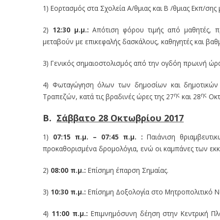
1) Εορτασμός στα Σχολεία Α/θμιας και Β /θμιας Εκπ/σης μ
2)
12:30 μ.μ.:
Απότιση φόρου τιμής από μαθητές, π
μεταβούν με επικεφαλής δασκάλους, καθηγητές και β
3) Γενικός σημαιοστολισμός από την ογδόη πρωινή ώρα
4) Φωταγώγηση όλων των δημοσίων και δημοτικών κ
ης
ης
Τραπεζών, κατά τις βραδινές ώρες της 27
και 28
Οκτ
Β.
Σάββατο 28 Οκτωβρίου 2017
1)
07:15 π.μ. – 07:45 π.μ.
:
Παιάνιση θριαμβευτι
προκαθορισμένα δρομολόγια, ενώ οι καμπάνες των εκ
2)
08:00 π.μ.:
Επίσημη έπαρση Σημαίας.
3)
10:30 π.μ.:
Επίσημη Δοξολογία στο Μητροπολιτικό Ν
4)
11:00 π.μ.:
Επιμνημόσυνη δέηση στην Κεντρική Πλα