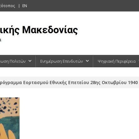
στότοπος
EN
ρωση Πολιτών
Ενημέρωση Επενδυτών
Ψηφιακή Περιφέρεια
ρόγραμμα Εορτασμού Εθνικής Επετείου 28ης Οκτωβρίου 1940 