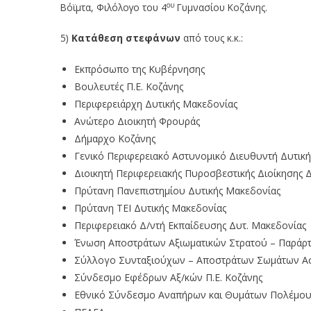
ου
Βόϊμτα, Φιλόλογο του 4
Γυμνασίου Κοζάνης.
5)
Κατάθεση στεφάνων
από τους κ.κ.:
Εκπρόσωπο της Κυβέρνησης
Βουλευτές Π.Ε. Κοζάνης
Περιφερειάρχη Δυτικής Μακεδονίας
Ανώτερο Διοικητή Φρουράς
Δήμαρχο Κοζάνης
Γενικό Περιφερειακό Αστυνομικό Διευθυντή Δυτικ
Διοικητή Περιφερειακής Πυροσβεστικής Διοίκησης 
Πρύτανη Πανεπιστημίου Δυτικής Μακεδονίας
Πρύτανη ΤΕΙ Δυτικής Μακεδονίας
Περιφερειακό Δ/ντή Εκπαίδευσης Δυτ. Μακεδονίας
Ένωση Αποστράτων Αξιωματικών Στρατού – Παράρτ
Σύλλογο Συνταξιούχων – Αποστράτων Σωμάτων Ασ
Σύνδεσμο Εφέδρων Αξ/κών Π.Ε. Κοζάνης
Εθνικό Σύνδεσμο Αναπήρων και Θυμάτων Πολέμο