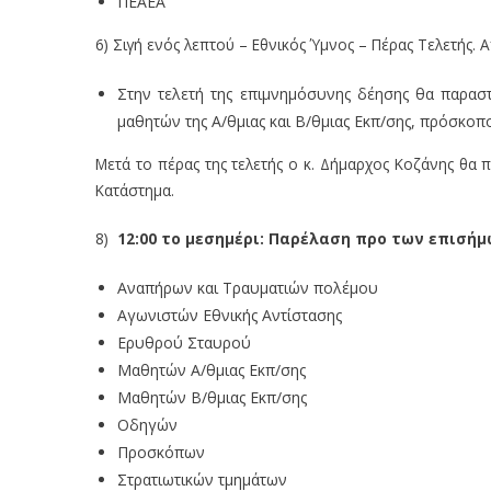
ΠΕΑΕΑ
6) Σιγή ενός λεπτού – Εθνικός Ύμνος – Πέρας Τελετής
Στην τελετή της επιμνημόσυνης δέησης θα παραστο
μαθητών της Α/θμιας και Β/θμιας Εκπ/σης, πρόσκοποι
Μετά το πέρας της τελετής ο κ. Δήμαρχος Κοζάνης θα 
Κατάστημα.
8)
12:00 το μεσημέρι: Παρέλαση προ των επισή
Αναπήρων και Τραυματιών πολέμου
Αγωνιστών Εθνικής Αντίστασης
Ερυθρού Σταυρού
Μαθητών Α/θμιας Εκπ/σης
Μαθητών Β/θμιας Εκπ/σης
Οδηγών
Προσκόπων
Στρατιωτικών τμημάτων