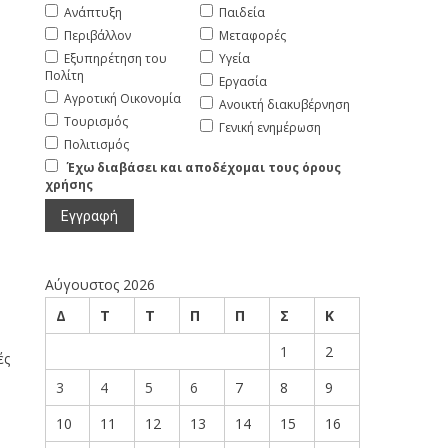
Ανάπτυξη
Παιδεία
Περιβάλλον
Μεταφορές
Εξυπηρέτηση του
Υγεία
Πολίτη
Εργασία
Αγροτική Οικονομία
Ανοικτή διακυβέρνηση
Τουρισμός
Γενική ενημέρωση
Πολιτισμός
Έχω διαβάσει και αποδέχομαι τους όρους
χρήσης
Αύγουστος 2026
Δ
Τ
Τ
Π
Π
Σ
Κ
1
2
ές
3
4
5
6
7
8
9
10
11
12
13
14
15
16