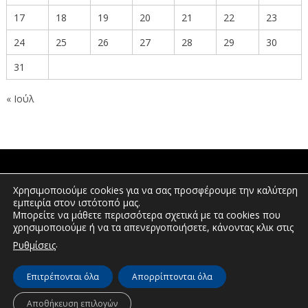
17
18
19
20
21
22
23
24
25
26
27
28
29
30
31
« Ιούλ
ΠΟΛΙΤΕΣ
Χρησιμοποιούμε cookies για να σας προσφέρουμε την καλύτερη
εμπειρία στον ιστότοπό μας.
Μπορείτε να μάθετε περισσότερα σχετικά με τα cookies που
χρησιμοποιούμε ή να τα απενεργοποιήσετε, κάνοντας κλικ στις
ΕΠΕΝΔΥΤΕΣ
.
Ρυθμίσεις
Επιτρέπονται όλα
Απορρίπτονται όλα
© Διεύθυνση Διαφάνειας & Ηλεκτρονικής Διακυβέρνησης | Περιφέρεια
Δυτικής Μακεδονίας | 2026
Αποθήκευση επιλογών