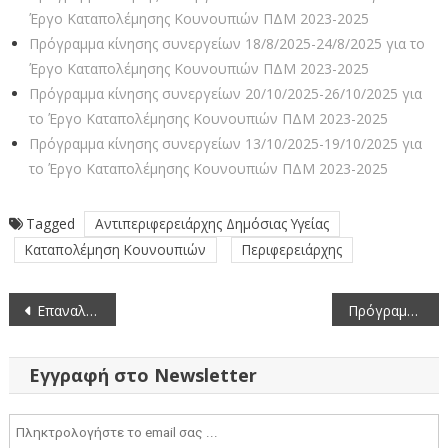
Έργο Καταπολέμησης Κουνουπιών ΠΔΜ 2023-2025
Πρόγραμμα κίνησης συνεργείων 18/8/2025-24/8/2025 για το
Έργο Καταπολέμησης Κουνουπιών ΠΔΜ 2023-2025
Πρόγραμμα κίνησης συνεργείων 20/10/2025-26/10/2025 για
το Έργο Καταπολέμησης Κουνουπιών ΠΔΜ 2023-2025
Πρόγραμμα κίνησης συνεργείων 13/10/2025-19/10/2025 για
το Έργο Καταπολέμησης Κουνουπιών ΠΔΜ 2023-2025
Tagged
Αντιπεριφερειάρχης Δημόσιας Υγείας
Καταπολέμηση Κουνουπιών
Περιφερειάρχης
Πλοήγηση
Επαναληπτικός Διαγωνισμός – Παροχή υπηρεσιών κατεδάφισης τριών (3) κτηνοτροφικών μονάδων στην περιοχή του Νέου Οικισμού Κομάνου
Πρόγραμμα εκδηλώσεων μνήμης της Γενοκτονίας των Ελλήνων της Μικράς Ασίας από το Τουρκικό Κράτος (17-9-2023)
άρθρων
Εγγραφή στο Newsletter