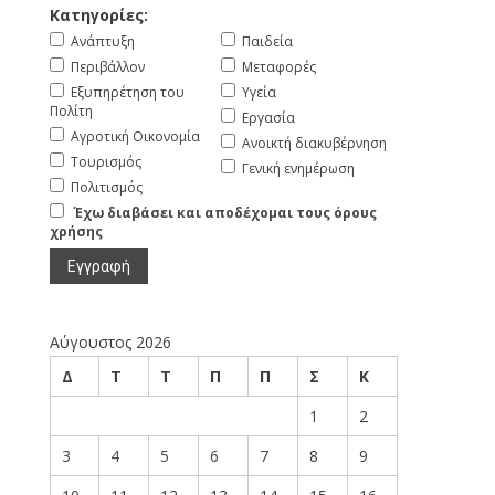
Κατηγορίες:
Ανάπτυξη
Παιδεία
Περιβάλλον
Μεταφορές
Εξυπηρέτηση του
Υγεία
Πολίτη
Εργασία
Αγροτική Οικονομία
Ανοικτή διακυβέρνηση
Τουρισμός
Γενική ενημέρωση
Πολιτισμός
Έχω διαβάσει και αποδέχομαι τους όρους
χρήσης
Αύγουστος 2026
Δ
Τ
Τ
Π
Π
Σ
Κ
1
2
3
4
5
6
7
8
9