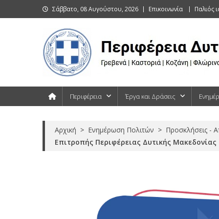
Skip
Σάββατο, 08 Αυγούστου, 2026
Επικοινωνία
Παλιός 
to
content
Περιφέρεια Δυτικής Μακεδονίας
Γρεβενά | Καστοριά | Κοζάνη | Φλώρινα
Περιφέρεια
Έργα και Δράσεις
Ενημέ
Αρχική
>
Ενημέρωση Πολιτών
>
Προσκλήσεις - 
Επιτροπής Περιφέρειας Δυτικής Μακεδονίας