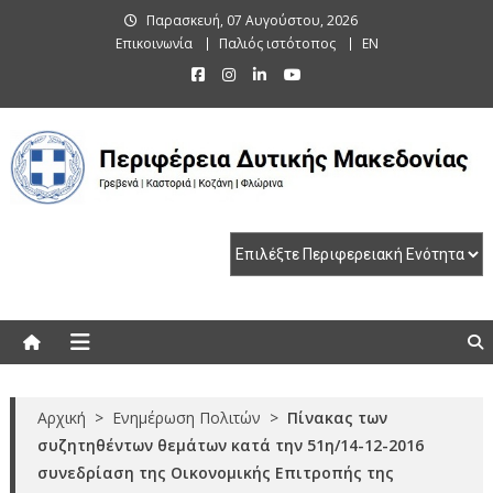
Skip
Παρασκευή, 07 Αυγούστου, 2026
to
Επικοινωνία
Παλιός ιστότοπος
EN
content
Περιφέρεια Δυτικής Μακεδονίας
Γρεβενά | Καστοριά | Κοζάνη | Φλώρινα
Αρχική
>
Ενημέρωση Πολιτών
>
Πίνακας των
συζητηθέντων θεμάτων κατά την 51η/14-12-2016
συνεδρίαση της Οικονομικής Επιτροπής της