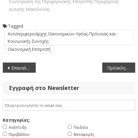
Συνεδρίαση της Περιφερειακής Επιτροπής Περιφέρειας
Δυτικής Μακεδονίας
Tagged
Αντιπεριφερειάρχης Οικονομικών-Υγείας-Πρόνοιας-και-
Κοινωνικής-Συνοχής
Οικονομική Επιτροπή
Πλοήγηση
Επαναληπτικός Ηλεκτρονικός Τακτικός Ανοικτός Διαγωνισμός για την ανάδειξη προμηθευτών πετρελαιοειδών 2017
Πρόσκληση σε συνεδρίαση του Περιφερειακού Συμβουλίου Δυτικής Μακεδονίας (21-12-2016)
άρθρων
Εγγραφή στο Newsletter
Κατηγορίες:
Ανάπτυξη
Παιδεία
Περιβάλλον
Μεταφορές