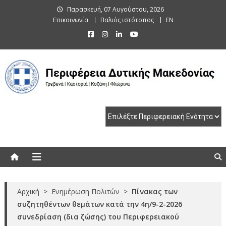
Skip
Παρασκευή, 07 Αυγούστου, 2026
to
Επικοινωνία
Παλιός ιστότοπος
EN
content
Περιφέρεια Δυτικής Μακεδονίας
Γρεβενά | Καστοριά | Κοζάνη | Φλώρινα
Αρχική
>
Ενημέρωση Πολιτών
>
Πίνακας των
συζητηθέντων θεμάτων κατά την 4η/9-2-2026
συνεδρίαση (δια ζώσης) του Περιφερειακού