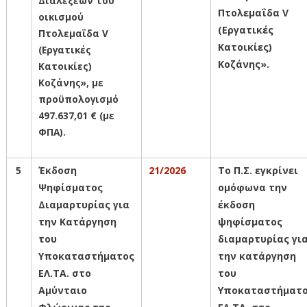
Διαλέξεων του
Πτολεμαΐδα V
οικισμού
(Εργατικές
Πτολεμαΐδα V
Κατοικίες)
(Εργατικές
Κοζάνης».
Κατοικίες)
Κοζάνης», με
προϋπολογισμό
497.637,01 € (με
ΦΠΑ).
5
Έκδοση
21/2026
Το Π.Σ. εγκρίνει
Ψηφίσματος
ομόφωνα την
Διαμαρτυρίας για
έκδοση
την Κατάργηση
ψηφίσματος
του
διαμαρτυρίας γι
Υποκαταστήματος
την κατάργηση
ΕΛ.ΤΑ. στο
του
Αμύνταιο
Υποκαταστήματ