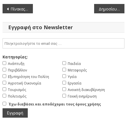
Πλοήγηση
Πίνακας των συζητηθέντων θεμάτων κατά την 3η/2-2-2026 κατεπείγουσας συνεδρίαση (δια περιφοράς) του Περιφερειακού Συμβουλίου Δυτικής Μακεδονίας
Δημοσίευση Διακήρυξης για τον Καθαρισμό ρεμάτων στα πλαίσια της αντιπλημμυρικής προστασίας της ΠΕ Καστοριάς
άρθρων
Εγγραφή στο Newsletter
Κατηγορίες:
Ανάπτυξη
Παιδεία
Περιβάλλον
Μεταφορές
Εξυπηρέτηση του Πολίτη
Υγεία
Αγροτική Οικονομία
Εργασία
Τουρισμός
Ανοικτή διακυβέρνηση
Πολιτισμός
Γενική ενημέρωση
Έχω διαβάσει και αποδέχομαι τους όρους χρήσης