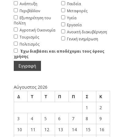
Ανάπτυξη
Παιδεία
Περιβάλλον
Μεταφορές
Εξυπηρέτηση του
Υγεία
Πολίτη
Εργασία
Αγροτική Οικονομία
Ανοικτή διακυβέρνηση
Τουρισμός
Γενική ενημέρωση
Πολιτισμός
Έχω διαβάσει και αποδέχομαι τους όρους
χρήσης
Αύγουστος 2026
Δ
Τ
Τ
Π
Π
Σ
Κ
1
2
3
4
5
6
7
8
9
10
11
12
13
14
15
16