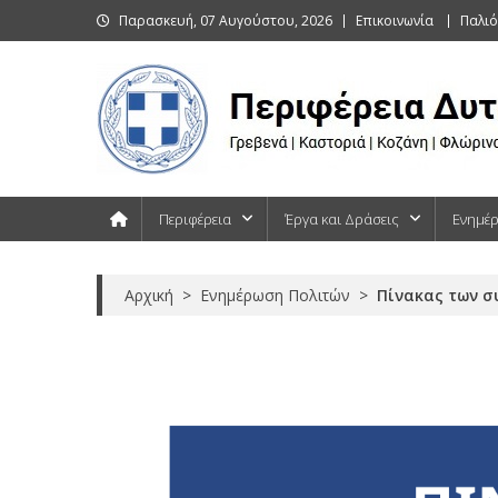
Skip
Παρασκευή, 07 Αυγούστου, 2026
Επικοινωνία
Παλιό
to
content
Περιφέρεια Δυτικής Μακεδονίας
Γρεβενά | Καστοριά | Κοζάνη | Φλώρινα
Περιφέρεια
Έργα και Δράσεις
Ενημέ
Αρχική
>
Ενημέρωση Πολιτών
>
Πίνακας των σ