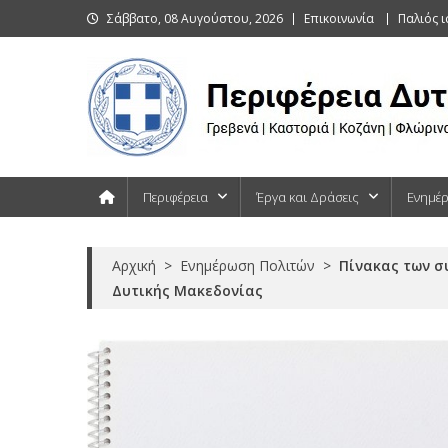
Skip
Σάββατο, 08 Αυγούστου, 2026
Επικοινωνία
Παλιός 
to
content
Περιφέρεια Δυτικής Μακεδονίας
Γρεβενά | Καστοριά | Κοζάνη | Φλώρινα
Περιφέρεια
Έργα και Δράσεις
Ενημέ
Αρχική
>
Ενημέρωση Πολιτών
>
Πίνακας των σ
Δυτικής Μακεδονίας