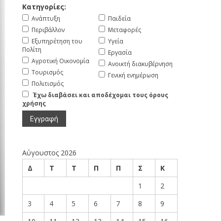
Κατηγορίες:
Ανάπτυξη
Παιδεία
Περιβάλλον
Μεταφορές
Εξυπηρέτηση του
Υγεία
Πολίτη
Εργασία
Αγροτική Οικονομία
Ανοικτή διακυβέρνηση
Τουρισμός
Γενική ενημέρωση
Πολιτισμός
Έχω διαβάσει και αποδέχομαι τους όρους
χρήσης
Αύγουστος 2026
Δ
Τ
Τ
Π
Π
Σ
Κ
1
2
3
4
5
6
7
8
9