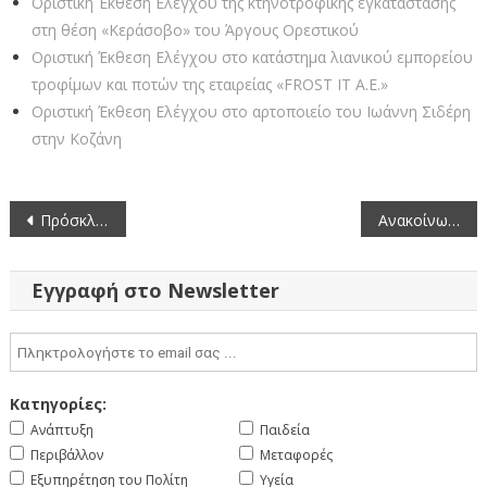
Οριστική Έκθεση Ελέγχου της κτηνοτροφικής εγκατάστασης
στη θέση «Κεράσοβο» του Άργους Ορεστικού
Οριστική Έκθεση Ελέγχου στο κατάστημα λιανικού εμπορείου
τροφίμων και ποτών της εταιρείας «FROST IT A.E.»
Οριστική Έκθεση Ελέγχου στο αρτοποιείο του Ιωάννη Σιδέρη
στην Κοζάνη
Πλοήγηση
Πρόσκληση στην 2η συνεδρίαση της Επιτροπής Περιβάλλοντος της Περιφέρειας Δυτικής Μακεδονίας (15-3-2023)
Ανακοίνωση πλήρωσης με απόσπαση θέσεων Εθνικών Εμπειρογνωμόνων στην Ευρωπαϊκή Επιτροπή (10-3-2023)
άρθρων
Εγγραφή στο Newsletter
Κατηγορίες:
Ανάπτυξη
Παιδεία
Περιβάλλον
Μεταφορές
Εξυπηρέτηση του Πολίτη
Υγεία