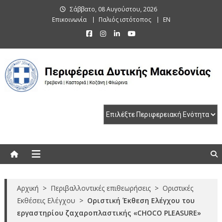
Skip
Σάββατο, 08 Αυγούστου, 2026
to
Επικοινωνία
Παλιός ιστότοπος
EN
content
Περιφέρεια Δυτικής Μακεδονίας
Γρεβενά | Καστοριά | Κοζάνη | Φλώρινα
Αρχική
>
Περιβαλλοντικές επιθεωρήσεις
>
Οριστικές
Εκθέσεις Ελέγχου
>
Οριστική Έκθεση Ελέγχου του
εργαστηρίου ζαχαροπλαστικής «CHOCO PLEASURE»