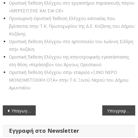
Οριστική Έκθεση Ελέγχου στο εργαστήριο παρασκευής πάγου
«ΜΕΡΕΣΙΤΖΗΣ ΚΑΙ ΣΙΑ ΟΕ»
Προσωρινή-Οριστική Έκθεση Ελέγχου κατοικίας που
βρίσκεται στην Τ.Κ. Πρωτοχωρίου της Δ.Ε. Κοζάνης του Δήμου
Κοζάνης
Οριστική Έκθεση Ελέγχου στο αρτοποιείο του Ιωάννη Σιδέρη
στην Κοζάνη
Οριστική Έκθεση Ελέγχου της κτηνοτροφικής εγκατάστασης
στη θέση «Κεράσοβο» του Άργους Ορεστικού
Οριστική Έκθεση Ελέγχου στην εταιρεία «ΞΙΝΟ ΝΕΡΟ
ΜΟΝΟΜΕΤΟΧΙΚΗ ΟΤΑ» στην Τ.Κ. Ξινού Νερού του Δήμου
Αμυνταίου
Πλοήγηση
Υπαγωγή σε Πρότυπες Περιβαλλοντικές Δεσμεύσεις του έργου: Σταθμός Αποθήκευσης Ηλεκτρικής Ενέργειας με Συσσωρευτές Λιθίου, χημείας LFP στη θέση «Μοσχούλα»
Υπογραφή σύμβασης για τη συντήρηση του οδικού δικτύου Φλώρινας – Αμυνταίου
άρθρων
Εγγραφή στο Newsletter