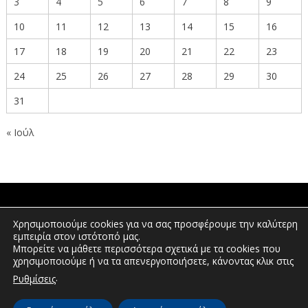
3
4
5
6
7
8
9
10
11
12
13
14
15
16
17
18
19
20
21
22
23
24
25
26
27
28
29
30
31
« Ιούλ
ΠΟΛΙΤΕΣ
Χρησιμοποιούμε cookies για να σας προσφέρουμε την καλύτερη
εμπειρία στον ιστότοπό μας.
Μπορείτε να μάθετε περισσότερα σχετικά με τα cookies που
χρησιμοποιούμε ή να τα απενεργοποιήσετε, κάνοντας κλικ στις
ΕΠΕΝΔΥΤΕΣ
.
Ρυθμίσεις