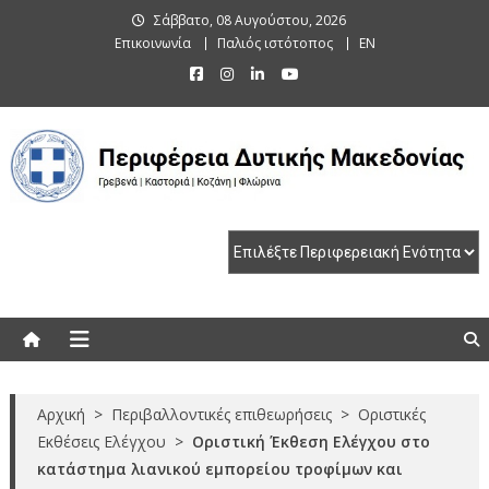
Skip
Σάββατο, 08 Αυγούστου, 2026
to
Επικοινωνία
Παλιός ιστότοπος
EN
content
Περιφέρεια Δυτικής Μακεδονίας
Γρεβενά | Καστοριά | Κοζάνη | Φλώρινα
Αρχική
>
Περιβαλλοντικές επιθεωρήσεις
>
Οριστικές
Εκθέσεις Ελέγχου
>
Οριστική Έκθεση Ελέγχου στο
κατάστημα λιανικού εμπορείου τροφίμων και