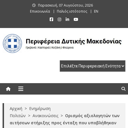
Skip
Παρασκευή, 07 Αυγούστου, 2026
to
Επικοινωνία
Παλιός ιστότοπος
EN
content
Περιφέρεια Δυτικής Μακεδονίας
Γρεβενά | Καστοριά | Κοζάνη | Φλώρινα
Αρχική
>
Ενημέρωση
Πολιτών
>
Ανακοινώσεις
>
Ορισμός αξιολογητών των
αιτήσεων στήριξης προς ένταξη που υποβλήθηκαν