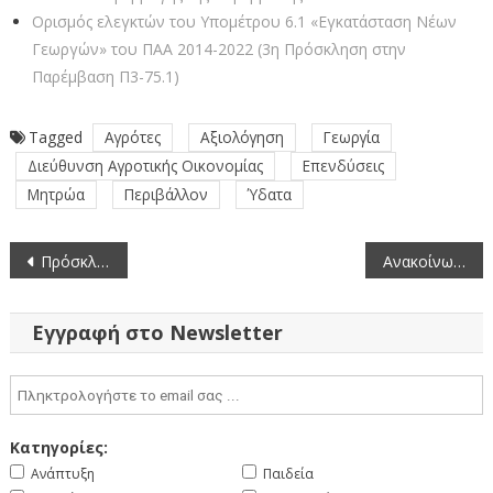
Ορισμός ελεγκτών του Υπομέτρου 6.1 «Εγκατάσταση Νέων
Γεωργών» του ΠΑΑ 2014-2022 (3η Πρόσκληση στην
Παρέμβαση Π3-75.1)
Tagged
Αγρότες
Αξιολόγηση
Γεωργία
Διεύθυνση Αγροτικής Οικονομίας
Επενδύσεις
Μητρώα
Περιβάλλον
Ύδατα
Πλοήγηση
Πρόσκληση εκδήλωσης ενδιαφέροντος για την πλήρωση θέσης Υποδιοικητή της Ανεξάρτητης Αρχής Δημοσίων Εσόδων (ΑΑΔΕ) (26-5-2026)
Ανακοίνωση προκήρυξης θέσης στον Ευρωπαϊκό Οργανισμό για την Ασφάλεια και την Υγεία στην Εργασία (EU-OSHA) (27-5-2026)
άρθρων
Εγγραφή στο Newsletter
Κατηγορίες:
Ανάπτυξη
Παιδεία