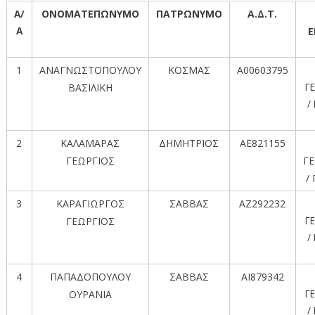
Α/
ΟΝΟΜΑΤΕΠΩΝΥΜΟ
ΠΑΤΡΩΝΥΜΟ
Α.Δ.Τ.
Α
Ε
1
ΑΝΑΓΝΩΣΤΟΠΟΥΛΟΥ
ΚΟΣΜΑΣ
Α00603795
Γ
ΒΑΣΙΛΙΚΗ
/
2
ΚΑΛΑΜΑΡΑΣ
ΔΗΜΗΤΡΙΟΣ
ΑΕ821155
ΓΕΩΡΓΙΟΣ
Γ
/
3
ΚΑΡΑΓΙΩΡΓΟΣ
ΣΑΒΒΑΣ
ΑΖ292232
Γ
ΓΕΩΡΓΙΟΣ
/
4
ΠΑΠΑΔΟΠΟΥΛΟΥ
ΣΑΒΒΑΣ
ΑΙ879342
Γ
ΟΥΡΑΝΙΑ
/