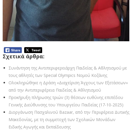
Σχετικά άρθρα:
Συνάντηση της Αντιπεριφερειάρχη Παιδείας & Αθλητισμού με
τους αθλητές των Special Olympics Νομού Κοζάνης
Ολοκληρώθηκε η Δράση «Διαχείριση Άγχους των Εξετάσεων»
από την Αντιπεριφέρεια Παιδείας & Αθλητισμού
Προκήρυξη πλήρωσης τριών (3) θέσεων ευθύνης επιπέδου
Γενικής Διεύθυνσης του Υπουργείου Παιδείας (17-10-2025)
Διοργάνωση Πασχαλινού Bazaar, από την Περιφέρεια Δυτικής
Μακεδονίας, με τη συμμετοχή των Σχολικών Μονάδων
Ειδικής Αγωγής και Εκπαίδευσης