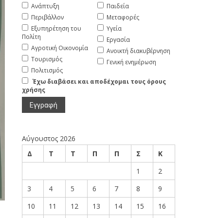
Ανάπτυξη
Παιδεία
Περιβάλλον
Μεταφορές
Εξυπηρέτηση του
Υγεία
Πολίτη
Εργασία
Αγροτική Οικονομία
Ανοικτή διακυβέρνηση
Τουρισμός
Γενική ενημέρωση
Πολιτισμός
Έχω διαβάσει και αποδέχομαι τους όρους
χρήσης
Αύγουστος 2026
Δ
Τ
Τ
Π
Π
Σ
Κ
1
2
3
4
5
6
7
8
9
10
11
12
13
14
15
16