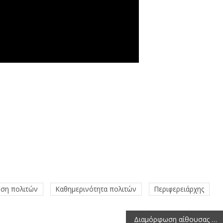
ηση πολιτών
Καθημερινότητα πολιτών
Περιφερειάρχης
Διαμόρφωση αίθουσας πολλαπλών χρήσεων στο ισόγειο του Διοικητηρίου Πτολεμαΐδας για τη στέγαση του τομέα ΕΚΑΒ Πτολεμαΐδας και του Κτηνιατρικού Γραφείου Εορδαίας