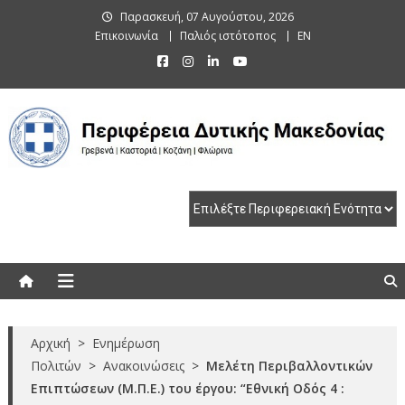
Skip
Παρασκευή, 07 Αυγούστου, 2026
to
Επικοινωνία
Παλιός ιστότοπος
EN
content
Περιφέρεια Δυτικής Μακεδονίας
Γρεβενά | Καστοριά | Κοζάνη | Φλώρινα
Αρχική
>
Ενημέρωση
Πολιτών
>
Ανακοινώσεις
>
Μελέτη Περιβαλλοντικών
Επιπτώσεων (Μ.Π.Ε.) του έργου: “Εθνική Οδός 4 :