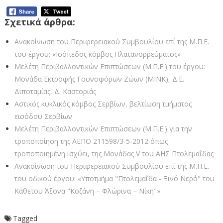
Σχετικά άρθρα:
Ανακοίνωση του Περιφερειακού Συμβουλίου επί της Μ.Π.Ε.
του έργου: «Ισόπεδος κόμβος Πλατανορρεύματος»
Μελέτη Περιβαλλοντικών Επιπτώσεων (Μ.Π.Ε.) του έργου:
Μονάδα Εκτροφής Γουνοφόρων Ζώων (ΜΙΝΚ), Δ.Ε.
Διποταμίας, Δ. Καστοριάς
Αστικός κυκλικός κόμβος Σερβίων, βελτίωση τμήματος
εισόδου Σερβίων
Μελέτη Περιβαλλοντικών Επιπτώσεων (Μ.Π.Ε.) για την
τροποποίηση της ΑΕΠΟ 211598/3-5-2012 όπως
τροποποιημένη ισχύει, της Μονάδας V του ΑΗΣ Πτολεμαΐδας
Ανακοίνωση του Περιφερειακού Συμβουλίου επί της Μ.Π.Ε.
του οδικού έργου: «Υποτμήμα "Πτολεμαΐδα - Ξινό Νερό" του
Κάθετου Άξονα "Κοζάνη – Φλώρινα – Νίκη"»
Tagged