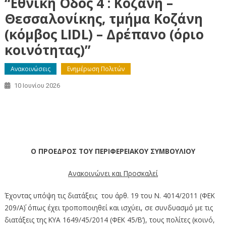
“Εθνική Οδός 4 : Κοζάνη –
Θεσσαλονίκης, τμήμα Κοζάνη
(κόμβος LIDL) – Δρέπανο (όριο
κοινότητας)”
Ανακοινώσεις
Ενημέρωση Πολιτών
10 Ιουνίου 2026
Μελέτη Περιβαλλοντικών Επιπτώσεων (Μ.Π.Ε.) του έργου:
“Εθνική Οδός 4 : Κοζάνη – Θεσσαλονίκης, τμήμα Κοζάνη
(κόμβος LIDL) – Δρέπανο (όριο κοινότητας)”
Ο ΠΡΟΕΔΡΟΣ ΤΟΥ ΠΕΡΙΦΕΡΕΙΑΚΟΥ ΣΥΜΒΟΥΛΙΟΥ
Ανακοινώνει και Προσκαλεί
Έχοντας υπόψη τις διατάξεις του άρθ. 19 του Ν. 4014/2011 (ΦΕΚ
209/Α΄) όπως έχει τροποποιηθεί και ισχύει, σε συνδυασμό με τις
διατάξεις της ΚΥΑ 1649/45/2014 (ΦΕΚ 45/Β’), τους πολίτες (κοινό,