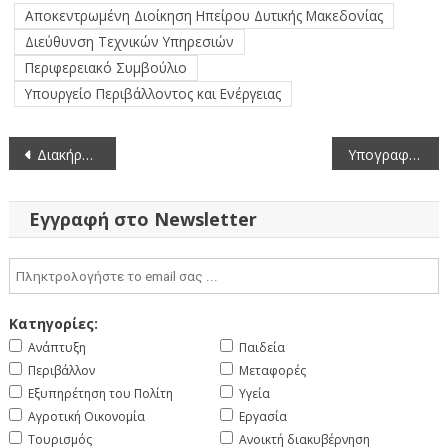
Αποκεντρωμένη Διοίκηση Ηπείρου Δυτικής Μακεδονίας
Διεύθυνση Τεχνικών Υπηρεσιών
Περιφερειακό Συμβούλιο
Υπουργείο Περιβάλλοντος και Ενέργειας
Πλοήγηση
Διακήρυξη δημοπρασίας για την παραχώρηση κατά χρήση ακινήτου συνολικής έκτασης 50.835,53τμ στο αγρόκτημα «Ποντοκώμη» Δήμου Κοζάνης
Υπογραφή Σύμβασης για τη Μελέτη Διερεύνησης Φαινομένων Αστάθειας στους Ιερούς Ναούς Αγίου Γεωργίου Άνω Κώμης και Κοιμήσεως της Θεοτόκου Ανατολής
άρθρων
Εγγραφή στο Newsletter
Κατηγορίες:
Ανάπτυξη
Παιδεία
Περιβάλλον
Μεταφορές
Εξυπηρέτηση του Πολίτη
Υγεία
Αγροτική Οικονομία
Εργασία
Τουρισμός
Ανοικτή διακυβέρνηση