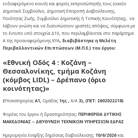
ενδιαφερόμενο κοινό) και φορείς εκπροσώπησής τους (οικείο
Δημοτικό Συμβούλιο, Δημοτική Επιτροπή Διαβούλευσης,
Ποιότητας Ζωής, Συμβούλιο Δημοτικής ή Τοπικής Κοινότητας), να
λάβουν γνώση και να διατυπώσουν γραπτές απόψεις, σύμφωνα με
το έντυπο υπό στοιχεία Δ10, που περιλαμβάνεται στο παράρτημα
Α της προαναφερόμενης ΚΥΑ
, διαβιβάστηκε η Μελέτη
Περιβαλλοντικών Επιπτώσεων
(Μ.Π.Ε.) του έργου:
«Εθνική Οδός 4 : Κοζάνη –
Θεσσαλονίκης, τμήμα Κοζάνη
(κόμβος LIDL) – Δρέπανο (όριο
κοινότητας)»
(
Υποκατηγορίας
Α1,
Ομάδας
1ης ,
Α/Α
3
), (ΠΕΤ: 2602022218)
Φορέας του έργου ή δραστηριότητας
: ΠΕΡΙΦΕΡΕΙΑ ΔΥΤΙΚΗΣ
ΜΑΚΕΔΟΝΙΑΣ – ΔΙΕΥΘΥΝΣΗ ΤΕΧΝΙΚΩΝ ΥΠΗΡΕΣΙΩΝ ΕΔΡΑΣ
Ημερομηνία έναρξης δημόσιας διαβούλευσης:
10/6/2026
και