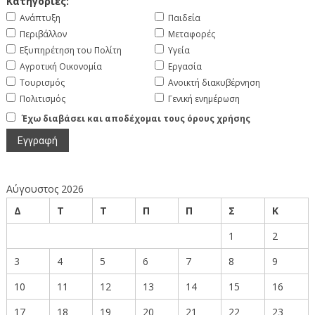
Κατηγορίες:
Ανάπτυξη
Παιδεία
Περιβάλλον
Μεταφορές
Εξυπηρέτηση του Πολίτη
Υγεία
Αγροτική Οικονομία
Εργασία
Τουρισμός
Ανοικτή διακυβέρνηση
Πολιτισμός
Γενική ενημέρωση
Έχω διαβάσει και αποδέχομαι τους όρους χρήσης
Αύγουστος 2026
Δ
Τ
Τ
Π
Π
Σ
Κ
1
2
3
4
5
6
7
8
9
10
11
12
13
14
15
16
17
18
19
20
21
22
23