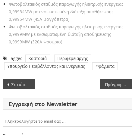
Φωτοβολταϊκός σταθμός παραγωγής ηλεκτρικής ενέργειας
0,99954MW με ενσωματωμένη διάταξη αποθήκευσης
0,99954MW (45Α Βογγόπετρα)
Φωτοβολταϊκός σταθμός παραγωγής ηλεκτρικής ενέργειας
0,9999MW με ενσωματωμένη διάταξη αποθήκευσης
0,9999MW (320Α Φρούριο)
Tagged
Καστοριά
Περιφερειάρχης
Υπουργείο Περιβάλλοντος και Ενέργειας
Φράγματα
Πλοήγηση
Σε σύσκεψη για την ενίσχυση του κλάδου της γουνοποιίας στο Υπουργείο Ανάπτυξης ο Περιφερειάρχης Δυτικής Μακεδονίας
Πρόγραμμα κίνησης συνεργείων 22/4/2024-28/4/2024 για το Έργο Καταπολέμησης Κουνουπιών ΠΔΜ 2023-2025
άρθρων
Εγγραφή στο Newsletter