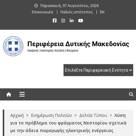
Skip
Παρασκευή, 07 Αυγούστου, 2026
to
Επικοινωνία
Παλιός ιστότοπος
EN
content
Περιφέρεια Δυτικής Μακεδονίας
Γρεβενά | Καστοριά | Κοζάνη | Φλώρινα
Αρχική
>
Ενημέρωση Πολιτών
>
Δελτία Τύπου
>
Λύση
για το πρόβλημα του φράγματος Νεστορίου σχετικά
με την άδεια παραγωγής ηλεκτρικής ενέργειας