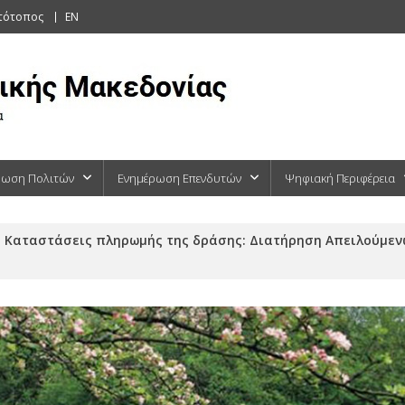
στότοπος
EN
ρωση Πολιτών
Ενημέρωση Επενδυτών
Ψηφιακή Περιφέρεια
Καταστάσεις πληρωμής της δράσης: Διατήρηση Απειλούμεν