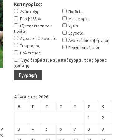
Κατηγορίες:
Ανάπτυξη
Παιδεία
Περιβάλλον
Μεταφορές
Εξυπηρέτηση του
Υγεία
Πολίτη
Εργασία
Αγροτική Οικονομία
Ανοικτή διακυβέρνηση
Τουρισμός
Γενική ενημέρωση
Πολιτισμός
Έχω διαβάσει και αποδέχομαι τους όρους
χρήσης
Αύγουστος 2026
Δ
Τ
Τ
Π
Π
Σ
Κ
1
2
ον
3
4
5
6
7
8
9
ος