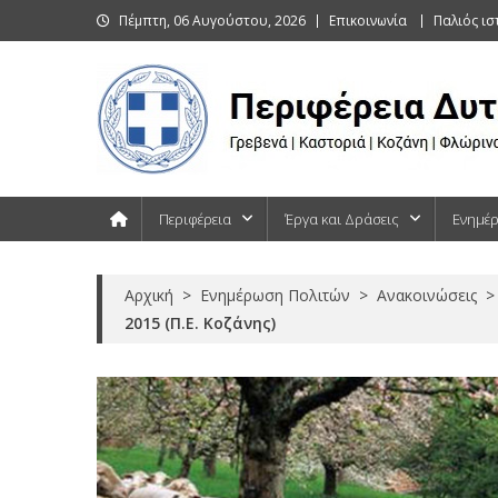
Skip
Πέμπτη, 06 Αυγούστου, 2026
Επικοινωνία
Παλιός ι
to
content
Περιφέρεια Δυτικής Μακεδονίας
Γρεβενά | Καστοριά | Κοζάνη | Φλώρινα
Περιφέρεια
Έργα και Δράσεις
Ενημέ
Αρχική
>
Ενημέρωση Πολιτών
>
Ανακοινώσεις
>
2015 (Π.Ε. Κοζάνης)