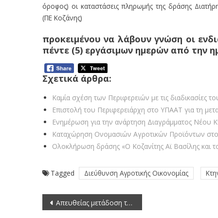
όροφος) οι καταστάσεις πληρωμής της δράσης Διατ
(ΠΕ Κοζάνης)
προκειμένου να λάβουν γνώση οι ενδ
πέντε (5) εργάσιμων ημερών από την η
Σχετικά άρθρα:
Καμία σχέση των Περιφερειών με τις διαδικασίες 
Επιστολή του Περιφερειάρχη στο ΥΠΑΑΤ για τη με
Ενημέρωση για την ανάρτηση Διαγράμματος Νέου 
Καταχώρηση Ονομασιών Αγροτικών Προϊόντων στ
Ολοκλήρωση δράσης «Ο Κοζανίτης Αϊ Βασίλης και 
Tagged
Διεύθυνση Αγροτικής Οικονομίας
Κτη
Πλοήγηση
Απευθείας μετάδοση της συνεδρίασης της Οικονομικής Επιτροπής της Περιφέρειας Δυτικής Μακεδονίας (12-12-2017)
άρθρων