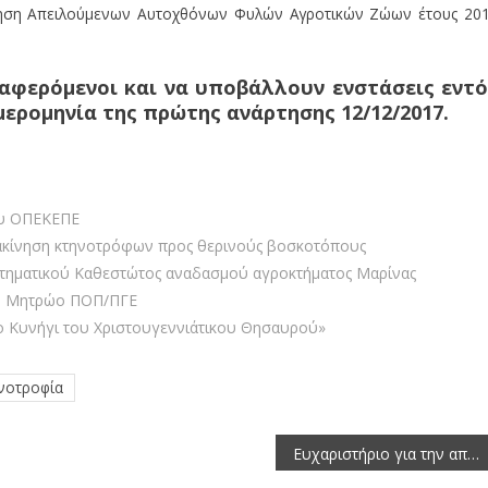
ήρηση Απειλούμενων Αυτοχθόνων Φυλών Αγροτικών Ζώων έτους 20
ιαφερόμενοι και να υποβάλλουν ενστάσεις εντό
μερομηνία της πρώτης ανάρτησης 12/12/2017.
του ΟΠΕΚΕΠΕ
τακίνηση κτηνοτρόφων προς θερινούς βοσκοτόπους
Κτηματικού Καθεστώτος αναδασμού αγροκτήματος Μαρίνας
ο Μητρώο ΠΟΠ/ΠΓΕ
το Κυνήγι του Χριστουγεννιάτικου Θησαυρού»
νοτροφία
Ευχαριστήριο για την απόφαση επαναλειτουργίας του μεθοριακού σταθμού στον Λαιμό (Αγιος Γερμανός) Πρεσπών