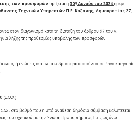
η
γισης των προσφορών
ορίζεται η
30
Αυγούστου 2024
ημέρα
ύθυνσης Τεχνικών Υπηρεσιών Π.Ε. Κοζάνης, Δημοκρατίας 27,
τα στον διαγωνισμό κατά τη διάταξη του άρθρου 97 του ν.
μηνία λήξης της προθεσμίας υποβολής των προσφορών.
όσωπα, ή ενώσεις αυτών που δραστηριοποιούνται σε έργα κατηγορί
:
(Ε.Ο.Χ.),
τη ΣΔΣ, στο βαθμό που η υπό ανάθεση δημόσια σύμβαση καλύπτεται
ιώσεις του σχετικού με την Ένωση Προσαρτήματος I της ως άνω