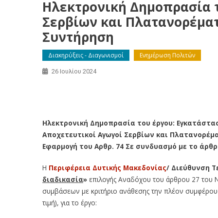
Ηλεκτρονική Δημοπρασία τ
Σερβίων και Πλατανορέματ
Συντήρηση
Διακηρύξεις - Διαγωνισμοί
Ενημέρωση Πολιτών
26 Ιουλίου 2024
Ηλεκτρονική Δημοπρασία του έργου: ΕΕΛ Σερβίω
Ελαττώματα – Συντήρηση
Ηλεκτρονική Δημοπρασία του έργου: Εγκατάστα
Αποχετευτικοί Αγωγοί Σερβίων και Πλατανορέμα
Εφαρμογή του Αρθρ. 74 Σε συνδυασμό με το άρθρο
Η
Περιφέρεια Δυτικής Μακεδονίας
/ Διεύθυνση Τ
διαδικασία
»
επιλογής Αναδόχου του άρθρου 27 του 
συμβάσεων με κριτήριο ανάθεσης την πλέον συμφέρου
τιμή), για το έργο: