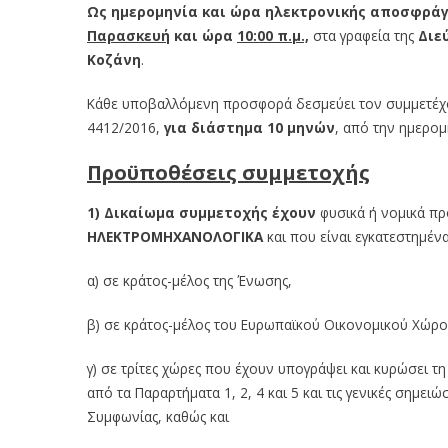
Ως ημερομηνία και ώρα ηλεκτρονικής αποσφρά
Παρασκευή
και ώρα
10:00 π.μ.,
στα γραφεία της
Διε
Κοζάνη
.
Κάθε υποβαλλόμενη προσφορά δεσμεύει τον συμμετέχον
4412/2016,
για διάστημα 10 μηνών
, από την ημερο
Προϋποθέσεις συμμετοχής
1) Δικαίωμα συμμετοχής έχουν
φυσικά ή νομικά πρ
ΗΛΕΚΤΡΟΜΗΧΑΝΟΛΟΓΙΚΑ
και που είναι εγκατεστημένα
α) σε κράτος-μέλος της Ένωσης,
β) σε κράτος-μέλος του Ευρωπαϊκού Οικονομικού Χώρου 
γ) σε τρίτες χώρες που έχουν υπογράψει και κυρώσει 
από τα Παραρτήματα 1, 2, 4 και 5 και τις γενικές σημε
Συμφωνίας, καθώς και