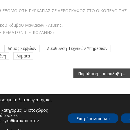
ΑΣΗ ΕΞΟΜΟΙΩΤΗ ΠΥΡΚΑΓΙΑΣ ΣΕ ΑΕΡΟΣΚΑΦΟΣ ΣΤΟ ΟΙΚΟΠΕΔΟ ΤΗΣ
ικού Κόμβου Μανιάκων - Λεύκης»
ΟΣ ΡΕΜΑΤΩΝ Π.Ε. ΚΟΖΑΝΗΣ»
Δήμος Σερβίων
Διεύθυνση Τεχνικών Υπηρεσιών
άνη
Λύματα
Παράδοση – παραλαβή δύο νέων λεωφορείων για το ΚΕΚ ΑμεΑ Κοζάνης και το Ειδικό Εργαστήρι Πτολεμαΐδας
ουμε τη λειτουργία της και
 κατηγορίες. Ο Ιστοχώρος
ά cookies.
Επιτρέπονται όλα
s εγκαθίστανται στον