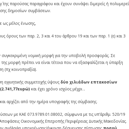
γ΄ της παρούσας παραγράφου και έχουν συνάψει διμερείς ή πολυμερεί
θεσης δημοσίων συμβάσεων.
ε ως μέλος ένωσης,
 όρους των παρ. 2, 3 και 4 του άρθρου 19 και των παρ. 1 (ε) και 3
ύν συγκεκριμένη νομική μορφή για την υποβολή προσφοράς. Σε
της μορφή πρέπει να είναι τέτοια που να εξασφαλίζεται η ύπαρξη
η (πχ κοινοπραξία).
εση εγγυητικής συμμετοχής ύψους
δύο χιλιάδων επτακοσίων
(2.741,77ευρώ)
και έχει χρόνο ισχύος μέχρι
.
και αρχίζει από την ημέρα υπογραφής της σύμβασης.
σεων με ΚΑΕ 073.9789.01.08002, σύμφωνα με τις υπ’άριθμ. 520/19
 Αποφάσεις Οικονομικής Επιτροπής Περιφέρειας Δυτικής Μακεδονίας.
 την ανάληψη υποχρέωσης/έγκριση δέσμευσης πίστωσης
ποσού