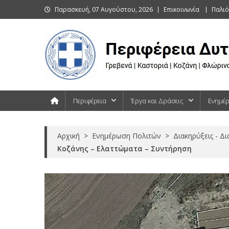
Skip
Παρασκευή, 07 Αυγούστου, 2026
Επικοινωνία
Παλιό
to
content
Περιφέρεια Δυτικής Μακεδονίας
Γρεβενά | Καστοριά | Κοζάνη | Φλώρινα
Περιφέρεια
Έργα και Δράσεις
Ενημέ
Αρχική
>
Ενημέρωση Πολιτών
>
Διακηρύξεις - Δ
Κοζάνης – Ελαττώματα – Συντήρηση