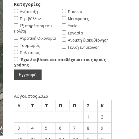
Κατηγορίες:
Ανάπτυξη
Παιδεία
Περιβάλλον
Μεταφορές
Εξυπηρέτηση του
Υγεία
Πολίτη
Εργασία
Αγροτική Οικονομία
Ανοικτή διακυβέρνηση
Τουρισμός
Γενική ενημέρωση
Πολιτισμός
Έχω διαβάσει και αποδέχομαι τους όρους
χρήσης
Αύγουστος 2026
Δ
Τ
Τ
Π
Π
Σ
Κ
1
2
3
4
5
6
7
8
9