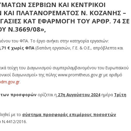
ΥΜΑΤΩΝ ΣΕΡΒΙΩΝ ΚΑΙ ΚΕΝΤΡΙΚΟΙ
Ν ΚΑΙ ΠΛΑΤΑΝΟΡΕΜΑΤΟΣ Ν. ΚΟΖΑΝΗΣ –
ΓΑΣΙΕΣ ΚΑΤ ΕΦΑΡΜΟΓΗ ΤΟΥ ΑΡΘΡ. 74 ΣΕ
Υ Ν.3669/08
»,
ένου του ΦΠΑ. Το έργο ανήκει στην κατηγορία εργασιών:
,71
€
χωρίς ΦΠΑ
(δαπάνη εργασιών, Γ.Ε. & Ο.Ε., απρόβλεπτα και
ικά τεύχη του Διαγωνισμού συμπεριλαμβανομένου του Ευρωπαϊκού
ρονικοί διαγωνισμοί» της πύλης www.promitheus.gov.gr με αριθμό
pdm.gov.gr
.
ς των προσφορών
ορίζεται η
27η Αυγούστου 2024
ημέρα
Τρίτη
ληθεί με το
σύστημα προσφοράς επιμέρους ποσοστών
υ Ν.4412/2016.