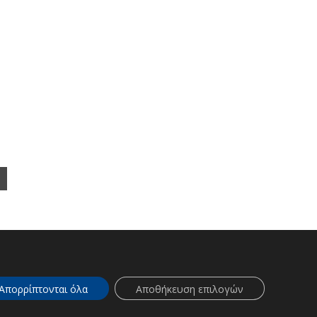
ΕΠΕΝΔΥΤΕΣ
Απορρίπτονται όλα
Αποθήκευση επιλογών