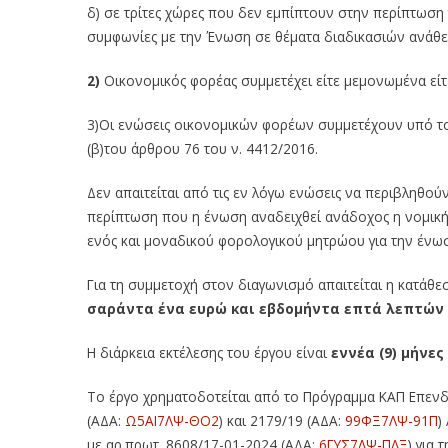
δ) σε τρίτες χώρες που δεν εμπίπτουν στην περίπτωση 
συμφωνίες με την Ένωση σε θέματα διαδικασιών ανά
2)
Οικονομικός φορέας συμμετέχει είτε μεμονωμένα είτ
3)Οι ενώσεις οικονομικών φορέων συμμετέχουν υπό τους
(β)του άρθρου 76 του ν. 4412/2016.
Δεν απαιτείται από τις εν λόγω ενώσεις να περιβληθο
περίπτωση που η ένωση αναδειχθεί ανάδοχος η νομική 
ενός και μοναδικού φορολογικού μητρώου για την ένωσ
Για τη συμμετοχή στον διαγωνισμό απαιτείται η κατάθ
σαράντα ένα ευρώ και εβδομήντα επτά λεπτών 
Η διάρκεια εκτέλεσης του έργου είναι
εννέα (9) μήνες
Το έργο χρηματοδοτείται από το Πρόγραμμα ΚΑΠ Επενδύ
(ΑΔΑ:
Ω5ΑΙ7ΛΨ-ΘΟ2
) και 2179/19 (ΑΔΑ:
99ΦΞ7ΛΨ-91Π
)
με αρ.πρωτ. 8608/17-01-2024 (ΑΔΑ:
6ΓΥΣ7ΛΨ-ΠΛΞ
) για