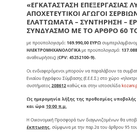
«
ΕΓΚΑΤΑΣΤΑΣΗ ΕΠΕΞΕΡΓΑΣΙΑΣ Λ
ΑΠΟΧΕΤΕΥΤΙΚΟΙ ΑΓΩΓΟΙ ΣΕΡΒΙΩ
ΕΛΑΤΤΩΜΑΤΑ – ΣΥΝΤΗΡΗΣΗ – ΕΡ
ΣΥΝΔΥΑΣΜΟ ΜΕ ΤΟ ΑΡΘΡΟ 60 ΤΟ
με προϋπολογισμό
: 169.990,00 ΕΥΡΩ
συμπεριλαμβανομ
ΗΛΕΚΤΡΟΜΗΧΑΝΟΛΟΓΙΚΑ
με προϋπολογισμό:
137.088
αναθεωρήσεις) (
CPV:
45252100-9).
Οι ενδιαφερόμενοι μπορούν να παραλάβουν τα συμβατ
Ενιαίου Εγγράφου Σύμβασης (Ε.Ε.Ε.Σ.) στο χώρο «ηλεκτ
συστήματος
208612
καθώς και στην ιστοσελίδα
kozani.
Ως ημερομηνία λήξης της προθεσμίας υποβολή
και ώρα
10:00 π.μ.
Η Οικονομική Προσφορά των διαγωνιζομένων θα υποβ
έκπτωσης
, σύμφωνα με την παρ.2α του άρθρου 95 το