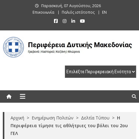
Skip
Παρασκευή, 07 Αυγούστου, 2026
to
Επικοινωνία
Παλιός ιστότοπος
EN
content
Περιφέρεια Δυτικής Μακεδονίας
Γρεβενά | Καστοριά | Κοζάνη | Φλώρινα
Αρχική
>
Ενημέρωση Πολιτών
>
Δελτία Τύπου
>
Η
Περιφέρεια τίμησε τις αθλήτριες του βόλει του 2ου
ΓΕΛ