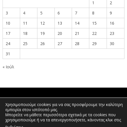
1
2
3
4
5
6
7
8
9
10
11
12
13
14
15
16
17
18
19
20
21
22
23
24
25
26
27
28
29
30
31
« Ιούλ
ΠΟΛΙΤΕΣ
Χρησιμοποιούμε cookies για να σας προσφέρουμε την καλύτερη
εμπειρία στον ιστότοπό μας.
Μπορείτε να μάθετε περισσότερα σχετικά με τα cookies που
χρησιμοποιούμε ή να τα απενεργοποιήσετε, κάνοντας κλικ στις
ΕΠΕΝΔΥΤΕΣ
.