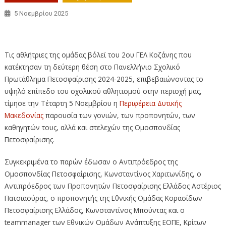
5 Νοεμβρίου 2025
Η Περιφέρεια τίμησε τις αθλήτριες του βόλει του 2ου ΓΕΛ
Τις αθλήτριες της ομάδας βόλεϊ του 2ου ΓΕΛ Κοζάνης που
κατέκτησαν τη δεύτερη θέση στο Πανελλήνιο Σχολικό
Πρωτάθλημα Πετοσφαίρισης 2024-2025, επιβεβαιώνοντας το
υψηλό επίπεδο του σχολικού αθλητισμού στην περιοχή μας,
τίμησε την Τέταρτη 5 Νοεμβρίου η
Περιφέρεια Δυτικής
Μακεδονίας
παρουσία των γονιών, των προπονητών, των
καθηγητών τους, αλλά και στελεχών της Ομοσπονδίας
Πετοσφαίρισης.
Συγκεκριμένα το παρών έδωσαν ο Αντιπρόεδρος της
Ομοσπονδίας Πετοσφαίρισης, Κωνσταντίνος Χαριτωνίδης, ο
Αντιπρόεδρος των Προπονητών Πετοσφαίρισης Ελλάδος Αστέριος
Πατσιαούρας, ο προπονητής της Εθνικής Ομάδας Κορασίδων
Πετοσφαίρισης Ελλάδος, Κωνσταντίνος Μπούντας και ο
teammanager των Εθνικών Ομάδων Ανάπτυξης ΕΟΠΕ, Κρίτων