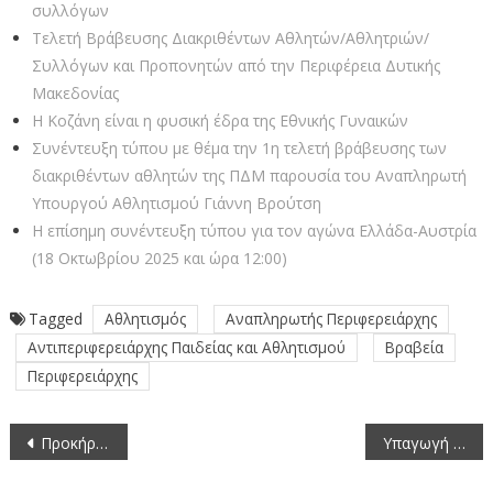
συλλόγων
Τελετή Βράβευσης Διακριθέντων Αθλητών/Αθλητριών/
Συλλόγων και Προπονητών από την Περιφέρεια Δυτικής
Μακεδονίας
Η Κοζάνη είναι η φυσική έδρα της Εθνικής Γυναικών
Συνέντευξη τύπου με θέμα την 1η τελετή βράβευσης των
διακριθέντων αθλητών της ΠΔΜ παρουσία του Αναπληρωτή
Υπουργού Αθλητισμού Γιάννη Βρούτση
Η επίσημη συνέντευξη τύπου για τον αγώνα Ελλάδα-Αυστρία
(18 Οκτωβρίου 2025 και ώρα 12:00)
Tagged
Αθλητισμός
Αναπληρωτής Περιφερειάρχης
Αντιπεριφερειάρχης Παιδείας και Αθλητισμού
Βραβεία
Περιφερειάρχης
Πλοήγηση
Προκήρυξη πλήρωσης επτά (7) θέσεων Προϊσταμένων Γενικών Διευθύνσεων του Υπουργείου Εθνικής Οικονομίας και Οικονομικών (5-11-2025)
Υπαγωγή σε Πρότυπες Περιβαλλοντικές Δεσμεύσεις του έργου: Μεμονωμένος Σταθμός Ηλεκτροχημικής Αποθήκευσης Ηλεκτρικής Ενέργειας (Μπαταρία) στη θέση «Κουμάσια»
άρθρων