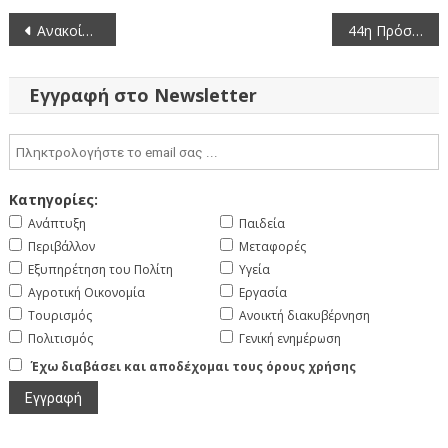
Πλοήγηση
Ανακοίνωση πλήρωσης τεσσάρων (4) θέσεων Εθνικών Εμπειρογνωμόνων στον Ευρωπαϊκό Οργανισμό Συνοριοφυλακής και Ακτοφυλακής (FRΟΝΤΕΧ) (10-9-2025)
44η Πρόσκληση σε συνεδρίαση της Περιφερειακής Επιτροπής της Περιφέρειας Δυτικής Μακεδονίας μεικτή (15-9-2025)
άρθρων
Εγγραφή στο Newsletter
Κατηγορίες:
Ανάπτυξη
Παιδεία
Περιβάλλον
Μεταφορές
Εξυπηρέτηση του Πολίτη
Υγεία
Αγροτική Οικονομία
Εργασία
Τουρισμός
Ανοικτή διακυβέρνηση
Πολιτισμός
Γενική ενημέρωση
Έχω διαβάσει και αποδέχομαι τους όρους χρήσης