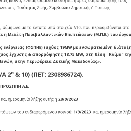
πολίτες (κοινό, ενδιαφερόμενο κοινό) και φορείς εκπροσώπησής τους
ύλευσης, Ποιότητας Ζωής, Συμβούλιο Δημοτικής ή Τοπικής
, σύμφωνα με το έντυπο υπό στοιχεία Δ10, που περιλαμβάνεται στο
ηκε η Μελέτη Περιβαλλοντικών Επιπτώσεων
(Μ.Π.Ε.)
του έργου
 Ενέργειας (ΦΣΠΗΕ) ισχύος 19MW με ενσωματωμένη διάταξ
χύος έγχυσης & απορρόφησης 18,75 MW, στη θέση ¨Κλίμα” τη
εβενών, στην Περιφέρεια Δυτικής Μακεδονίας».
α
/Α
2
& 10) (ΠΕΤ:
2308986724
).
ΠΡΟΣΩΠΗ Α.Ε.
3
και ημερομηνία λήξης αυτής η
28/9/2023
 απόψεων του ενδιαφερόμενου κοινού:
1/9/2023
και ημερομηνία λήξ