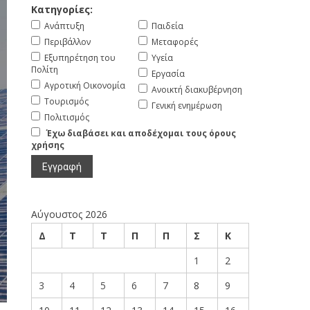
Κατηγορίες:
Ανάπτυξη
Παιδεία
Περιβάλλον
Μεταφορές
Εξυπηρέτηση του
Υγεία
Πολίτη
Εργασία
Αγροτική Οικονομία
Ανοικτή διακυβέρνηση
Τουρισμός
Γενική ενημέρωση
Πολιτισμός
Έχω διαβάσει και αποδέχομαι τους όρους
χρήσης
Αύγουστος 2026
Δ
Τ
Τ
Π
Π
Σ
Κ
1
2
3
4
5
6
7
8
9