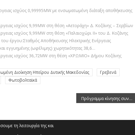
έργειας ισχύος 0,99995MW με ενσωματωμένη διάταξη αποθήκευσης
ργειας ισχύος 9,99MW στη θέση «Αετοράχη» Δ. Κοζάνης – Σερβίων
γειας ισχύος 9,99MW στη θέση «Παλαιοχώρι ΙΙ» του Δ. Κοζάνης
 του έργου:Σταθμός Αποθήκευσης Ηλεκτρικής Ενέργειας
και εγγυημένης (ωφέλιμης) χωρητικότητας 38,6…
έργειας ισχύος 36,72MW στη θέση «ΧΡΩΜΙΟ» Δήμου Κοζάνης
ωμένη Διοίκηση Ηπείρου Δυτικής Μακεδονίας
Γρεβενά
Φωτοβολταϊκά
Πρόγραμμα κίνησης συνεργείων 4/9/2023-10/9/2023 για το Έργο Καταπολέμησης Κουνουπιών ΠΔΜ 2023-2025
ουμε τη λειτουργία της και