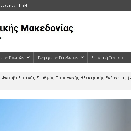
στότοπος
EN
ρωση Πολιτών
Ενημέρωση Επενδυτών
Ψηφιακή Περιφέρεια
Φωτοβολταϊκός Σταθμός Παραγωγής Ηλεκτρικής Ενέργειας (Φ