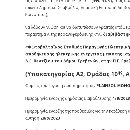
τις διατάξεις της ΚΥΑ 1649/45/2014 (ΦΕΚ 45/Β’), τους 
(οικείο Δημοτικό Συμβούλιο, Δημοτική Επιτροπή Διαβο
Κοινότητας),
να λάβουν γνώση και να διατυπώσουν γραπτές απόψεις
παράρτημα Α της προαναφερόμενης ΚΥΑ
, διαβιβάστ
«Φωτοβολταϊκός Σταθμός Παραγωγής Ηλεκτρικής
αποθήκευσης ηλεκτρικής ενέργειας μέγιστης ισ
Δ.Ε. Βεντζίου του Δήμου Γρεβενών, στην Π.Ε. Γρ
ης
(
Υποκατηγορίας
Α2
, Ομάδας
10
,
Α
Φορέας του έργου ή δραστηριότητας
:
PLAINSOL
ΜΟΝΟ
Ημερομηνία έναρξης δημόσιας διαβούλευσης:
1/9/202
Ημερομηνία έναρξης της προθεσμίας για την κατάθεση
αυτής η
28/9/2023