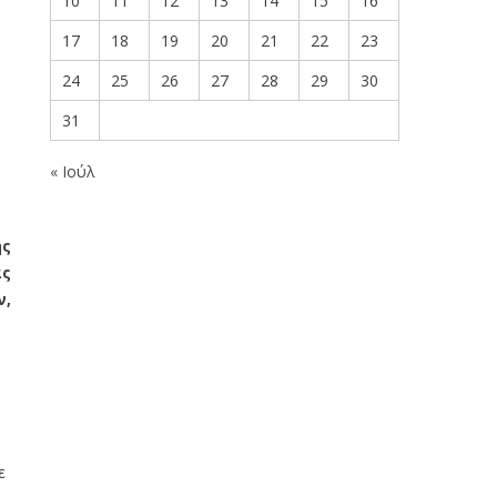
10
11
12
13
14
15
16
17
18
19
20
21
22
23
24
25
26
27
28
29
30
31
« Ιούλ
ής
ας
ν,
ε