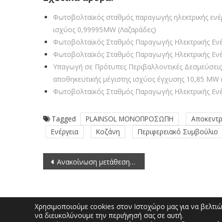
Φωτοβολταϊκός σταθμός παραγωγής ηλεκτρικής εν
ισχύος 0,99995MW (Λαζαράδες)
Φωτοβολταϊκός Σταθμός Παραγωγής Ηλεκτρικής Ενέ
Φωτοβολταϊκός Σταθμός Παραγωγής Ηλεκτρικής Ενέρ
Υπαγωγή σε Πρότυπες Περιβαλλοντικές Δεσμεύσεις
αποθηκευτικής μέγιστης ισχύος έγχυσης 10,85 MW 
Φωτοβολταϊκός Σταθμός Παραγωγής Ηλεκτρικής Εν
Tagged
PLAINSOL ΜΟΝΟΠΡΟΣΩΠΗ
Αποκεντρ
Ενέργεια
Κοζάνη
Περιφερειακό Συμβούλιο
Πλοήγηση
Ανακοίνωση μετάθεσης καταληκτικής ημερομηνίας υποβολής προσφορών Διακήρυξης 15/2023
άρθρων
Χρησιμοποιούμε cookies στον Ιστοχώρο μας για να βελτιώσ
να διευκολύνουμε την περιήγησή σας σε αυτή.