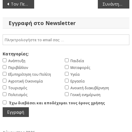
Πλοήγηση
Τον Περιφερειάρχη επισκέφθηκε η Δ.Ε. του ΤΕΕ (Περιφερειακό Τμήμα Δυτικής Μακεδονίας)
Συνάντηση του Περιφερειάρχη Γιώργου Αμανατίδη με τον Πρωθυπουργό της χώρας Κυριάκο Μητσοτάκη
άρθρων
Εγγραφή στο Newsletter
Κατηγορίες:
Ανάπτυξη
Παιδεία
Περιβάλλον
Μεταφορές
Εξυπηρέτηση του Πολίτη
Υγεία
Αγροτική Οικονομία
Εργασία
Τουρισμός
Ανοικτή διακυβέρνηση
Πολιτισμός
Γενική ενημέρωση
Έχω διαβάσει και αποδέχομαι τους όρους χρήσης