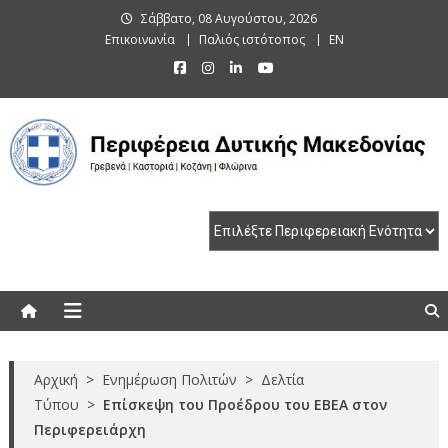
Skip
Σάββατο, 08 Αυγούστου, 2026
to
Επικοινωνία
Παλιός ιστότοπος
EN
content
Περιφέρεια Δυτικής Μακεδονίας
Γρεβενά | Καστοριά | Κοζάνη | Φλώρινα
Αρχική
>
Ενημέρωση Πολιτών
>
Δελτία
Τύπου
>
Επίσκεψη του Προέδρου του ΕΒΕΑ στον
Περιφερειάρχη