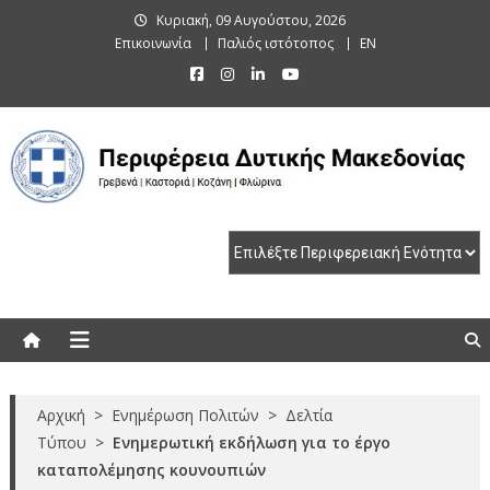
Skip
Κυριακή, 09 Αυγούστου, 2026
to
Επικοινωνία
Παλιός ιστότοπος
EN
content
Περιφέρεια Δυτικής Μακεδονίας
Γρεβενά | Καστοριά | Κοζάνη | Φλώρινα
Αρχική
>
Ενημέρωση Πολιτών
>
Δελτία
Τύπου
>
Ενημερωτική εκδήλωση για το έργο
καταπολέμησης κουνουπιών