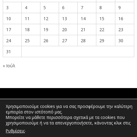
3
4
5
6
7
8
9
10
11
12
13
14
15
16
17
18
19
20
21
22
23
24
25
26
27
28
29
30
31
« Ιούλ
ΠΟΛΙΤΕΣ
Χρησιμοποιούμε cookies για να σας προσφέρουμε την καλύτερη
εμπειρία στον ιστότοπό μας.
Μπορείτε να μάθετε περισσότερα σχετικά με τα cookies που
χρησιμοποιούμε ή να τα απενεργοποιήσετε, κάνοντας κλικ στις
ΕΠΕΝΔΥΤΕΣ
.
Ρυθμίσεις