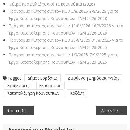
Μέτρα προφύλαξης από τα κουνούπια (2026)
Πρόγραμμα κίνησης συνεργείων 3/8/2026-9/8/2026 για το
Έργο Καταπολέμησης Κουνουπιών ΠΔΜ 2026-2028
Πρόγραμμα κίνησης συνεργείων 10/8/2026-16/8/2026 για το
Έργο Καταπολέμησης Κουνουπιών ΠΔΜ 2026-2028
Πρόγραμμα κίνησης συνεργείων 25/8/2025-31/8/2025 για το
Έργο Καταπολέμησης Κουνουπιών ΠΔΜ 2023-2025
Πρόγραμμα κίνησης συνεργείων 1/9/2025-7/9/2025 για το
Έργο Καταπολέμησης Κουνουπιών ΠΔΜ 2023-2025
Tagged
Δήμος Εορδαίας
Διεύθυνση Δημόσιας Υγείας
Εκδηλώσεις
Εκπαίδευση
Καταπολέμηση Κουνουπιών
Κοζάνη
Πλοήγηση
Απευθείας μετάδοση της συνεδρίασης της Περιφερειακής Επιτροπής Δυτικής Μακεδονίας (23-6-2025)
Δύο νέες ψηφιακές υπηρεσίες από την Περιφέρεια Δυτικής Μακεδονίας – Με το βλέμμα σε μια διοίκηση διαφανή, προσβάσιμη και φιλική στον πολίτη
άρθρων
Εγγραφή στο Newsletter