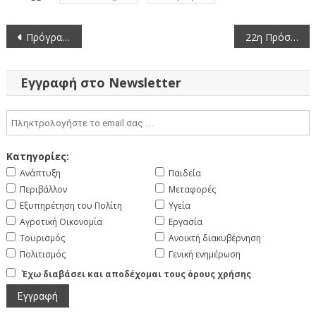
Πλοήγηση
Πρόγραμμα κίνησης συνεργείων 19/5/2025-25/5/2025 για το Έργο Καταπολέμησης Κουνουπιών ΠΔΜ 2023-2025
22η Πρόσκληση σε συνεδρίαση της Περιφερειακής Επιτροπής της Περιφέρειας Δυτικής Μακεδονίας με μεικτό τρόπο (20-5-2025)
άρθρων
Εγγραφή στο Newsletter
Κατηγορίες:
Ανάπτυξη
Παιδεία
Περιβάλλον
Μεταφορές
Εξυπηρέτηση του Πολίτη
Υγεία
Αγροτική Οικονομία
Εργασία
Τουρισμός
Ανοικτή διακυβέρνηση
Πολιτισμός
Γενική ενημέρωση
Έχω διαβάσει και αποδέχομαι τους όρους χρήσης