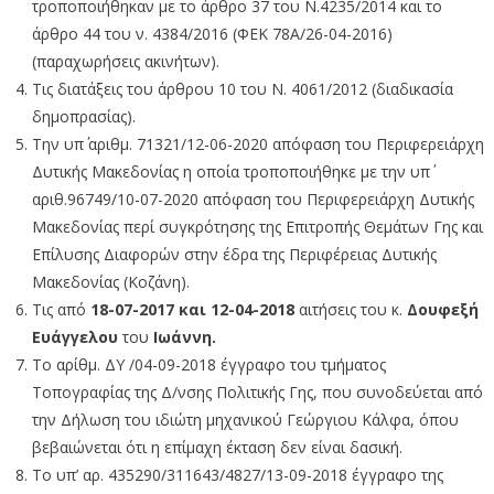
τροποποιήθηκαν με το άρθρο 37 του Ν.4235/2014 και το
άρθρο 44 του ν. 4384/2016 (ΦΕΚ 78Α/26-04-2016)
(παραχωρήσεις ακινήτων).
Τις διατάξεις του άρθρου 10 του Ν. 4061/2012 (διαδικασία
δημοπρασίας).
Την υπ΄ αριθμ. 71321/12-06-2020 απόφαση του Περιφερειάρχη
Δυτικής Μακεδονίας η οποία τροποποιήθηκε με την υπ΄
αριθ.96749/10-07-2020 απόφαση του Περιφερειάρχη Δυτικής
Μακεδονίας περί συγκρότησης της Επιτροπής Θεμάτων Γης και
Επίλυσης Διαφορών στην έδρα της Περιφέρειας Δυτικής
Μακεδονίας (Κοζάνη).
Tις από
18-07-2017 και 12-04-2018
αιτήσεις του κ.
Δουφεξή
Ευάγγελου
του
Ιωάννη.
Το αρίθμ. ΔΥ /04-09-2018 έγγραφο του τμήματος
Τοπογραφίας της Δ/νσης Πολιτικής Γης, που συνοδεύεται από
την Δήλωση του ιδιώτη μηχανικού Γεώργιου Κάλφα, όπου
βεβαιώνεται ότι η επίμαχη έκταση δεν είναι δασική.
Το υπ’ αρ. 435290/311643/4827/13-09-2018 έγγραφο της