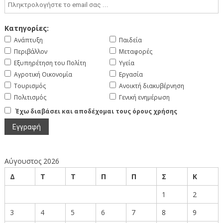
Κατηγορίες:
Ανάπτυξη
Παιδεία
Περιβάλλον
Μεταφορές
Εξυπηρέτηση του Πολίτη
Υγεία
Αγροτική Οικονομία
Εργασία
Τουρισμός
Ανοικτή διακυβέρνηση
Πολιτισμός
Γενική ενημέρωση
Έχω διαβάσει και αποδέχομαι τους όρους χρήσης
Αύγουστος 2026
Δ
Τ
Τ
Π
Π
Σ
Κ
1
2
3
4
5
6
7
8
9