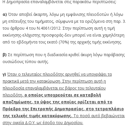
Η Δημοπρασία επαναλαμβάνεται στις παρακάτω περιπτώσεις:
α)
Όταν αποβεί άκαρπη, λόγω μη εμφάνισης πλειοδοτών ή λόγω
μη επίτευξης του τιμήματος, σύμφωνα με τα οριζόμενα στη παρ. 3.
του άρθρου 4 του Ν.4061/2012. Στην περίπτωση αυτή η τιμή
εκκίνησης-ελάχιστης προσφοράς-δεν μπορεί να είναι χαμηλότερη
από το εβδομήντα τοις εκατό (70%) της αρχικής τιμής εκκίνησης.
β)
Σε περίπτωση που η διαδικασία κριθεί άκυρη λόγω παράβασης
ουσιώδους τύπου αυτής.
γ)
Όταν ο τελευταίος πλειοδότης αρνηθεί να υπογράψει τα
πρακτικά μετά την κατακύρωση. Στην περίπτωση αυτή η
πλειοδοσία επαναλαμβάνεται εις βάρος του τελευταίου
πλειοδότη,
ο οποίος υποχρεούται σε καταβολή
αποζημίωσης, το ύψος της οποίας ορίζεται από το
Πρόεδρο της Επιτροπής Δημοπρασίας, στο τετραπλάσιο
της τελικής τιμής κατακύρωσης.
Το ποσό αυτό βεβαιώνεται
στην οικεία Δ.Ο.Υ. ως έσοδο του Δημοσίου.