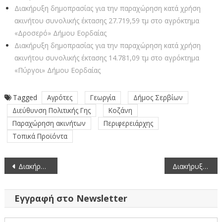
Διακήρυξη δημοπρασίας για την παραχώρηση κατά χρήση
ακινήτου συνολικής έκτασης 27.719,59 τμ στο αγρόκτημα
«Δροσερό» Δήμου Εορδαίας
Διακήρυξη δημοπρασίας για την παραχώρηση κατά χρήση
ακινήτου συνολικής έκτασης 14.781,09 τμ στο αγρόκτημα
«Πύργοι» Δήμου Εορδαίας
Tagged
Αγρότες
Γεωργία
Δήμος Σερβίων
Διεύθυνση Πολιτικής Γης
Κοζάνη
Παραχώρηση ακινήτων
Περιφερειάρχης
Τοπικά Προϊόντα
Πλοήγηση
Διακήρυξη δημοπρασίας για την παραχώρηση κατά χρήση ακινήτου συνολικής έκτασης 9.750 τμ στο αγρόκτημα Βαθύλακκος Δήμου Σερβίων Ν. Κοζάνης, για καλλιέργεια σιτηρών
Διακήρυξη δημοπρασίας για την παραχώρηση κατά χρήση ακινήτου συνολικής έκτασης 830 τμ στο αγρόκτημα Πολύμυλος Δήμου Κοζάνης Ν. Κοζάνης, για δένδρα – αμυγδαλιές
άρθρων
Εγγραφή στο Newsletter