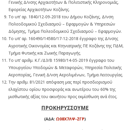
Γενικής Δ/νσης Αρχαιοτήτων & Πολιτιστικής Κληρονομιάς,
Εφορείας Αρχαιοτήτων Κοζάνης.
Το υπ’ αρ. 1840/12-09-2018 του Δήμου Κοζάνης, Δ/νση
Πολεοδομικού Σχεδιασμού – Εφαρμογών & Υπηρεσιών
Δόμησης, Τμήμα Πολεοδομικού Σχεδιασμού – Εφαρμογών.
Το υπ’ αρ. 160490/14580/17-12-2018 έγγραφο της Δ/νσης
Αγροτικής Οικονομίας και Κτηνιατρικής ΠΕ Κοζάνης της ΠΔΜ,
Τμήμα Φυτικής και Ζωικής Παραγωγής.
Το υπ’ αριθμ. Κ.Γ./Δ3/Β 15980/14-05-2019 έγγραφο του
Υπουργείου Υποδομών & Μεταφορών, Υπηρεσία Πολιτικής
Αεροπορίας, Γενική Δ/νση Αερολιμένων, Τμήμα Λειτουργίας.
Την αριθμ. 81/2021 απόφαση μας περί προσδιορισμού
ελαχίστου ορίου προσφοράς και ανωτέρου του 60% της
μισθωτικής αξίας του ακινήτου προς εκμίσθωση ανά έτος.
ΠΡΟΚΗΡΥΣΣΟΥΜΕ
(ΑΔΑ:
Ω08Χ7ΛΨ-ΖΓΡ
)