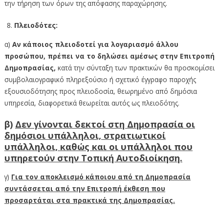
την τήρηση των όρων της απόφασης παραχώρησης.
Πλειοδότες:
α)
Αν κάποιος πλειοδοτεί για λογαριασμό άλλου
προσώπου, πρέπει να το δηλώσει αμέσως στην Επιτροπή
Δημοπρασίας,
κατά την σύνταξη των πρακτικών θα προσκομίσει
συμβολαιογραφικό πληρεξούσιο ή σχετικό έγγραφο παροχής
εξουσιοδότησης προς πλειοδοσία, θεωρημένο από δημόσια
υπηρεσία, διαφορετικά θεωρείται αυτός ως πλειοδότης.
β)
Δεν γίνονται δεκτοί στη Δημοπρασία οι
δημόσιοι υπάλληλοι, στρατιωτικοί
υπάλληλοι, καθώς και οι υπάλληλοι που
υπηρετούν στην Τοπική Αυτοδιοίκηση.
γ)
Για τον αποκλεισμό κάποιου από τη Δημοπρασία
συντάσσεται από την Επιτροπή έκθεση που
προσαρτάται στα πρακτικά της Δημοπρασίας.