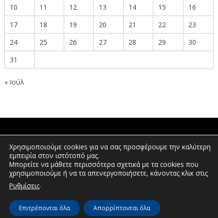
10
11
12
13
14
15
16
17
18
19
20
21
22
23
24
25
26
27
28
29
30
31
« Ιούλ
ΠΟΛΙΤΕΣ
Χρησιμοποιούμε cookies για να σας προσφέρουμε την καλύτερη
εμπειρία στον ιστότοπό μας.
Μπορείτε να μάθετε περισσότερα σχετικά με τα cookies που
χρησιμοποιούμε ή να τα απενεργοποιήσετε, κάνοντας κλικ στις
ΕΠΕΝΔΥΤΕΣ
.
Ρυθμίσεις
Επιτρέπονται όλα
Απορρίπτονται όλα
© Διεύθυνση Διαφάνειας & Ηλεκτρονικής Διακυβέρνησης | Περιφέρεια