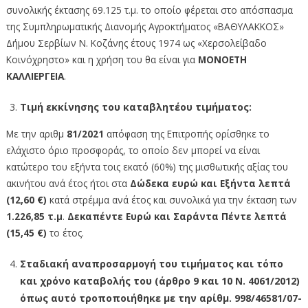
συνολικής έκτασης 69.125 τ.μ. το οποίο φέρεται στο απόσπασμα
της Συμπληρωματικής Διανομής Αγροκτήματος «ΒΑΘΥΛΑΚΚΟΣ»
Δήμου Σερβίων Ν. Κοζάνης έτους 1974 ως «Χερσολείβαδο
Κοινόχρηστο» και η χρήση του θα είναι για
ΜΟΝΟΕΤΗ
ΚΑΛΛΙΕΡΓΕΙΑ
.
Τιμή εκκίνησης του καταβλητέου τιμήματος:
Με την αριθμ
81/2021
απόφαση της Επιτροπής ορίσθηκε το
ελάχιστο όριο προσφοράς, το οποίο δεν μπορεί να είναι
κατώτερο του εξήντα τοις εκατό (60%) της μισθωτικής αξίας του
ακινήτου ανά έτος ήτοι στα
Δώδεκα ευρώ και Εξήντα λεπτά
(12,60
€
)
κατά στρέμμα ανά έτος και συνολικά για την έκταση των
1.226,85
τ.μ
.
Δεκαπέντε Ευρώ και Σαράντα Πέντε λεπτά
(15,45
€
)
το έτος.
Σταδιακή αναπροσαρμογή του τιμήματος και τόπο
και χρόνο καταβολής του (άρθρο 9 και 10 Ν. 4061/2012)
όπως αυτό τροποποιήθηκε με την αρίθμ. 998/46581/07-